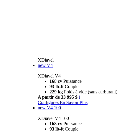
XDiavel
new
V4
XDiavel V4
168 cv
Puissance
93 lb-ft
Couple
229 kg
Poids à vide (sans carburant)
A partir de 33 995 $
i
Configurez
En Savoir Plus
new
V4 100
XDiavel V4 100
168 cv
Puissance
93 lb-ft
Couple