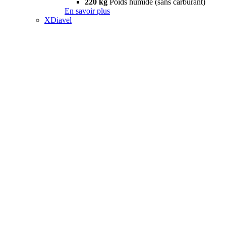
220 kg
Poids humide (sans carburant)
En savoir plus
XDiavel