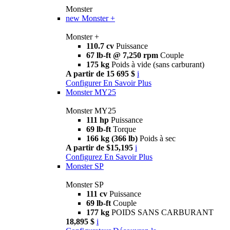
Monster
new
Monster +
Monster +
110.7 cv
Puissance
67 lb-ft @ 7,250 rpm
Couple
175 kg
Poids à vide (sans carburant)
A partir de 15 695 $
i
Configurer
En Savoir Plus
Monster MY25
Monster MY25
111 hp
Puissance
69 lb-ft
Torque
166 kg (366 lb)
Poids à sec
A partir de $15,195
i
Configurez
En Savoir Plus
Monster SP
Monster SP
111 cv
Puissance
69 lb-ft
Couple
177 kg
POIDS SANS CARBURANT
18,895 $
i