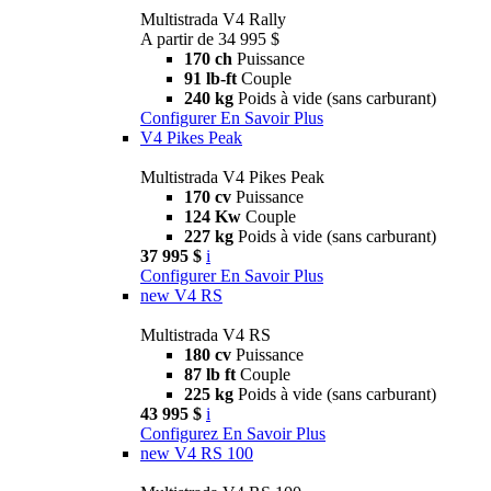
Multistrada V4 Rally
A partir de 34 995 $
170 ch
Puissance
91 lb-ft
Couple
240 kg
Poids à vide (sans carburant)
Configurer
En Savoir Plus
V4 Pikes Peak
Multistrada V4 Pikes Peak
170 cv
Puissance
124 Kw
Couple
227 kg
Poids à vide (sans carburant)
37 995 $
i
Configurer
En Savoir Plus
new
V4 RS
Multistrada V4 RS
180 cv
Puissance
87 lb ft
Couple
225 kg
Poids à vide (sans carburant)
43 995 $
i
Configurez
En Savoir Plus
new
V4 RS 100