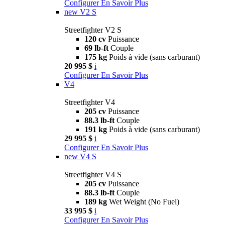
Configurer
En Savoir Plus
new
V2 S
Streetfighter V2 S
120 cv
Puissance
69 lb-ft
Couple
175 kg
Poids à vide (sans carburant)
20 995 $
i
Configurer
En Savoir Plus
V4
Streetfighter V4
205 cv
Puissance
88.3 lb-ft
Couple
191 kg
Poids à vide (sans carburant)
29 995 $
i
Configurer
En Savoir Plus
new
V4 S
Streetfighter V4 S
205 cv
Puissance
88.3 lb-ft
Couple
189 kg
Wet Weight (No Fuel)
33 995 $
i
Configurer
En Savoir Plus