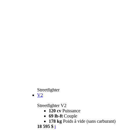
Streetfighter
V2
Streetfighter V2
120 cv
Puissance
69 lb-ft
Couple
178 kg
Poids à vide (sans carburant)
18 595 $
i