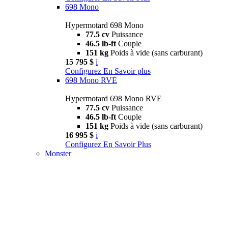
698 Mono
Hypermotard 698 Mono
77.5 cv
Puissance
46.5 lb-ft
Couple
151 kg
Poids à vide (sans carburant)
15 795 $
i
Configurez
En Savoir plus
698 Mono RVE
Hypermotard 698 Mono RVE
77.5 cv
Puissance
46.5 lb-ft
Couple
151 kg
Poids à vide (sans carburant)
16 995 $
i
Configurez
En Savoir Plus
Monster