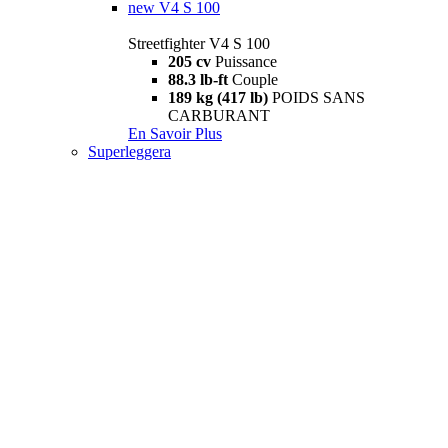
new
V4 S 100
Streetfighter V4 S 100
205 cv
Puissance
88.3 lb-ft
Couple
189 kg (417 lb)
POIDS SANS
CARBURANT
En Savoir Plus
Superleggera