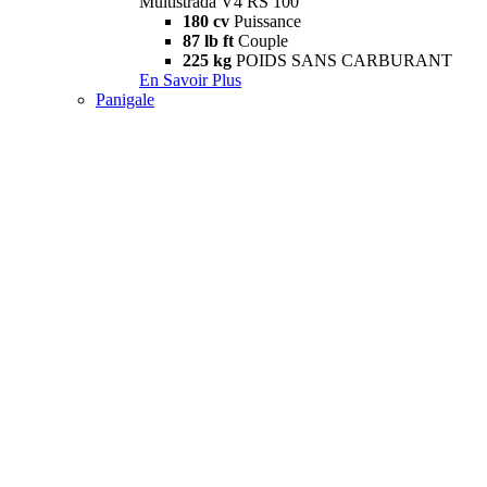
Multistrada V4 RS 100
180 cv
Puissance
87 lb ft
Couple
225 kg
POIDS SANS CARBURANT
En Savoir Plus
Panigale