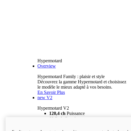
Hypermotard
Overview
Hypermotard Family : plaisir et style
Découvrez la gamme Hypermotard et choisissez
le modèle le mieux adapté à vos besoins.
En Savoir Plus
new
V2
Hypermotard V2
120,4 ch
Puissance
69 lb-ft
Couple
180 kg
Poids humide (sans carburant)
18 895 $
i