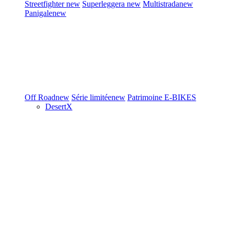
Streetfighter
new
Superleggera
new
Multistrada
new
Panigale
new
Off Road
new
Série limitée
new
Patrimoine
E-BIKES
DesertX