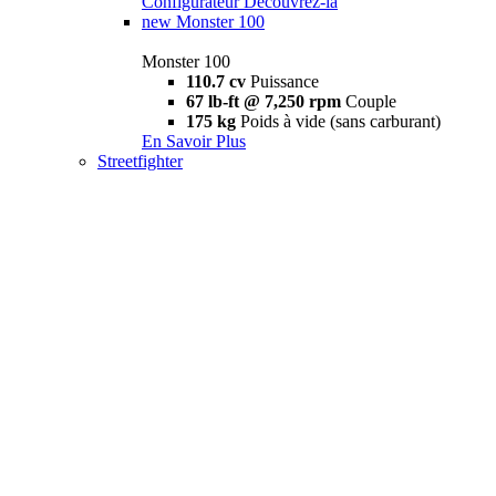
Configurateur
Découvrez-la
new
Monster 100
Monster 100
110.7 cv
Puissance
67 lb-ft @ 7,250 rpm
Couple
175 kg
Poids à vide (sans carburant)
En Savoir Plus
Streetfighter