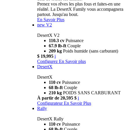
Prenez vos rêves les plus fous et faites-en une
réalité. La DesertX Family vous accompagnera
partout. Jusqu'au bout.
En Savoir Plus
new
V2
DesertX V2
110.3 cv
Puissance
67.9 lb-ft
Couple
209 kg
Poids humide (sans carburant)
$ 19,995
i
Configurez
En Savoir plus
DesertX
DesertX
110 cv
Puissance
68 lb-ft
Couple
210 kg
POIDS SANS CARBURANT
À partir de 20,595 $
i
Configurateur
En Savoir Plus
Rally
DesertX Rally
110 cv
Puissance
68 lb-ft
Couple