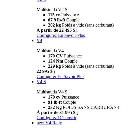
Multistrada V2 S
115 cv
Puissance
67.9 lb-ft
Couple
202 kg
Poids à vide (sans carburant)
A partir de 22 495 $
i
Configurez
En Savoir Plus
V4
Multistrada V4
170 CV
Puissance
124 Nm
Couple
229 kg
Poids à vide (sans carburant)
22 995 $
i
Configurer
En Savoir Plus
V4 S
Multistrada V4 S
170 cv
Puissance
91 lb-ft
Couple
232 Kg
POIDS SANS CARBURANT
À partir de 31 995 $
i
Configurez
Découvrir
new
V4 Rally