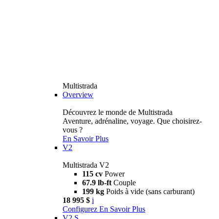
Multistrada
Overview
Découvrez le monde de Multistrada
Aventure, adrénaline, voyage. Que choisirez-
vous ?
En Savoir Plus
V2
Multistrada V2
115 cv
Power
67.9 lb-ft
Couple
199 kg
Poids à vide (sans carburant)
18 995 $
i
Configurez
En Savoir Plus
V2 S