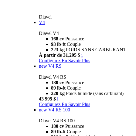
Diavel
V4
Diavel V4
168 cv
Puissance
93 lb-ft
Couple
223 kg
POIDS SANS CARBURANT
À partir de 31,295 $
i
Configurez
En Savoir Plus
new
V4 RS
Diavel V4 RS
180 cv
Puissance
89 lb-ft
Couple
220 kg
Poids humide (sans carburant)
43 995 $
i
Configurez
En Savoir Plus
new
V4 RS 100
Diavel V4 RS 100
180 cv
Puissance
89 lb-ft
Couple