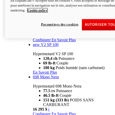
En cliquant sur « Accepter tous les cookies », vous acceptez le stockage de 
Configurer
En Savoir Plus
pour améliorer la navigation sur le site, analyser son utilisation et contribue
new
V2 SP
marketing.
Cookie policy
Hypermotard V2 SP
120,4 ch
Puissance
Paramètres des cookies
AUTORISER TO
69 lb-ft
Couple
180 kg
Poids humide (sans carburant)
22 995 $
i
Configurer
En Savoir Plus
new
V2 SP 100
Hypermotard V2 SP 100
120,4 ch
Puissance
69 lb-ft
Couple
180 kg
Poids humide (sans carburant)
En Savoir Plus
698 Mono Nera
Hypermotard 698 Mono Nera
77.5 cv
Puissance
46.5 lb-ft
Couple
151 kg (333 lb)
POIDS SANS
CARBURANT
16 295 $
i
Configurer
En Savoir Plus