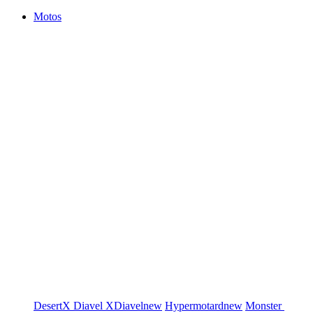
Motos
DesertX
Diavel
XDiavel
new
Hypermotard
new
Monster