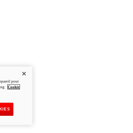
ppareil pour
ting.
Cookie
KIES