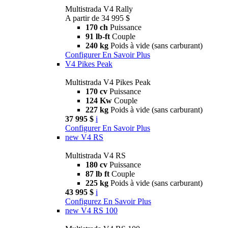
Multistrada V4 Rally
A partir de 34 995 $
170 ch
Puissance
91 lb-ft
Couple
240 kg
Poids à vide (sans carburant)
Configurer
En Savoir Plus
V4 Pikes Peak
Multistrada V4 Pikes Peak
170 cv
Puissance
124 Kw
Couple
227 kg
Poids à vide (sans carburant)
37 995 $
i
Configurer
En Savoir Plus
new
V4 RS
Multistrada V4 RS
180 cv
Puissance
87 lb ft
Couple
225 kg
Poids à vide (sans carburant)
43 995 $
i
Configurez
En Savoir Plus
new
V4 RS 100