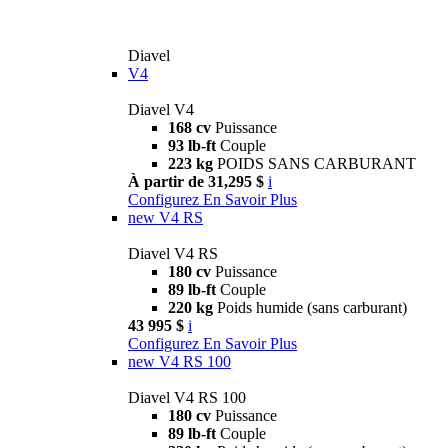
Diavel
V4
Diavel V4
168 cv
Puissance
93 lb-ft
Couple
223 kg
POIDS SANS CARBURANT
À partir de 31,295 $
i
Configurez
En Savoir Plus
new
V4 RS
Diavel V4 RS
180 cv
Puissance
89 lb-ft
Couple
220 kg
Poids humide (sans carburant)
43 995 $
i
Configurez
En Savoir Plus
new
V4 RS 100
Diavel V4 RS 100
180 cv
Puissance
89 lb-ft
Couple