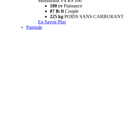
Multistrada V4 RS 100
180 cv
Puissance
87 lb ft
Couple
225 kg
POIDS SANS CARBURANT
En Savoir Plus
Panigale