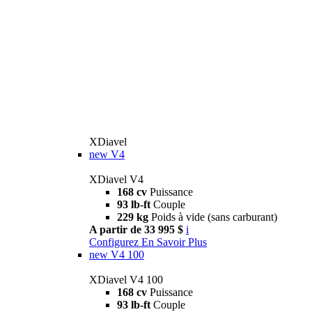
XDiavel
new
V4
XDiavel V4
168 cv
Puissance
93 lb-ft
Couple
229 kg
Poids à vide (sans carburant)
A partir de 33 995 $
i
Configurez
En Savoir Plus
new
V4 100
XDiavel V4 100
168 cv
Puissance
93 lb-ft
Couple