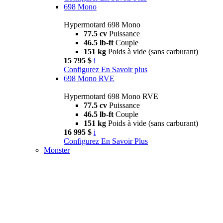
698 Mono
Hypermotard 698 Mono
77.5 cv
Puissance
46.5 lb-ft
Couple
151 kg
Poids à vide (sans carburant)
15 795 $
i
Configurez
En Savoir plus
698 Mono RVE
Hypermotard 698 Mono RVE
77.5 cv
Puissance
46.5 lb-ft
Couple
151 kg
Poids à vide (sans carburant)
16 995 $
i
Configurez
En Savoir Plus
Monster