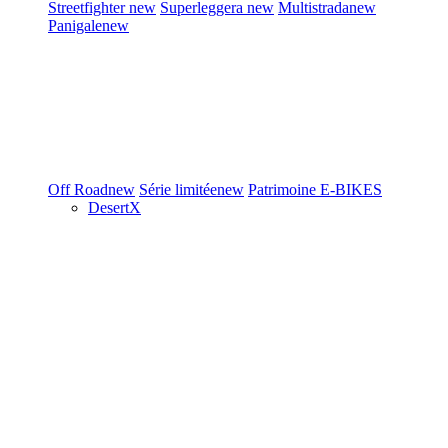
Streetfighter
new
Superleggera
new
Multistrada
new
Panigale
new
Off Road
new
Série limitée
new
Patrimoine
E-BIKES
DesertX