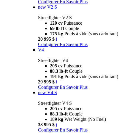
Configurer
En Savoir Plus
new
V2 S
Streetfighter V2 S
120 cv
Puissance
69 lb-ft
Couple
175 kg
Poids à vide (sans carburant)
20 995 $
i
Configurer
En Savoir Plus
V4
Streetfighter V4
205 cv
Puissance
88.3 lb-ft
Couple
191 kg
Poids à vide (sans carburant)
29 995 $
i
Configurer
En Savoir Plus
new
V4 S
Streetfighter V4 S
205 cv
Puissance
88.3 lb-ft
Couple
189 kg
Wet Weight (No Fuel)
33 995 $
i
Configurer
En Savoir Plus