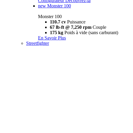
Configurateur
Découvrez-la
new
Monster 100
Monster 100
110.7 cv
Puissance
67 lb-ft @ 7,250 rpm
Couple
175 kg
Poids à vide (sans carburant)
En Savoir Plus
Streetfighter