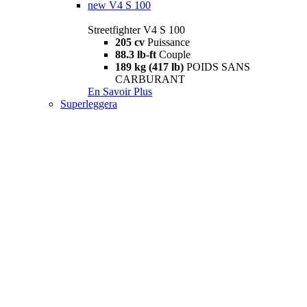
new
V4 S 100
Streetfighter V4 S 100
205 cv
Puissance
88.3 lb-ft
Couple
189 kg (417 lb)
POIDS SANS
CARBURANT
En Savoir Plus
Superleggera