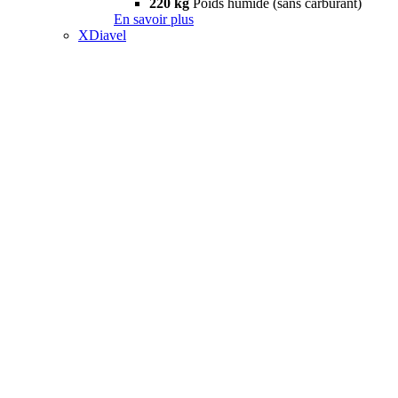
220 kg
Poids humide (sans carburant)
En savoir plus
XDiavel