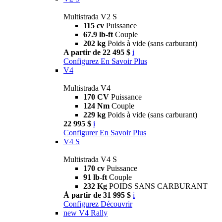
Multistrada V2 S
115 cv
Puissance
67.9 lb-ft
Couple
202 kg
Poids à vide (sans carburant)
A partir de 22 495 $
i
Configurez
En Savoir Plus
V4
Multistrada V4
170 CV
Puissance
124 Nm
Couple
229 kg
Poids à vide (sans carburant)
22 995 $
i
Configurer
En Savoir Plus
V4 S
Multistrada V4 S
170 cv
Puissance
91 lb-ft
Couple
232 Kg
POIDS SANS CARBURANT
À partir de 31 995 $
i
Configurez
Découvrir
new
V4 Rally