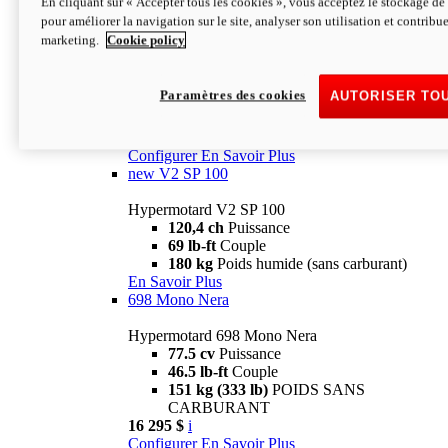
En cliquant sur « Accepter tous les cookies », vous acceptez le stockage de 
Configurer
En Savoir Plus
pour améliorer la navigation sur le site, analyser son utilisation et contribue
new
V2 SP
marketing.
Cookie policy
Hypermotard V2 SP
120,4 ch
Puissance
Paramètres des cookies
AUTORISER TO
69 lb-ft
Couple
180 kg
Poids humide (sans carburant)
22 995 $
i
Configurer
En Savoir Plus
new
V2 SP 100
Hypermotard V2 SP 100
120,4 ch
Puissance
69 lb-ft
Couple
180 kg
Poids humide (sans carburant)
En Savoir Plus
698 Mono Nera
Hypermotard 698 Mono Nera
77.5 cv
Puissance
46.5 lb-ft
Couple
151 kg (333 lb)
POIDS SANS
CARBURANT
16 295 $
i
Configurer
En Savoir Plus