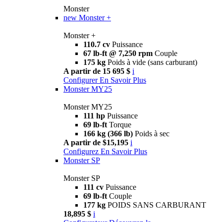
Monster
new
Monster +
Monster +
110.7 cv
Puissance
67 lb-ft @ 7,250 rpm
Couple
175 kg
Poids à vide (sans carburant)
A partir de 15 695 $
i
Configurer
En Savoir Plus
Monster MY25
Monster MY25
111 hp
Puissance
69 lb-ft
Torque
166 kg (366 lb)
Poids à sec
A partir de $15,195
i
Configurez
En Savoir Plus
Monster SP
Monster SP
111 cv
Puissance
69 lb-ft
Couple
177 kg
POIDS SANS CARBURANT
18,895 $
i