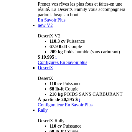
Prenez vos rêves les plus fous et faites-en une
réalité. La DesertX Family vous accompagnera
partout. Jusqu'au bout.
En Savoir Plus
new
V2
DesertX V2
110.3 cv
Puissance
67.9 lb-ft
Couple
209 kg
Poids humide (sans carburant)
$ 19,995
i
Configurez
En Savoir plus
DesertX
DesertX
110 cv
Puissance
68 lb-ft
Couple
210 kg
POIDS SANS CARBURANT
À partir de 20,595 $
i
Configurateur
En Savoir Plus
Rally
DesertX Rally
110 cv
Puissance
68 lb-ft
Couple