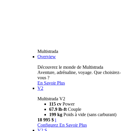
Multistrada
Overview
Découvrez le monde de Multistrada
Aventure, adrénaline, voyage. Que choisirez-
vous ?
En Savoir Plus
V2
Multistrada V2
115 cv
Power
67.9 lb-ft
Couple
199 kg
Poids à vide (sans carburant)
18 995 $
i
Configurez
En Savoir Plus
V2 S