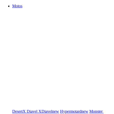
Motos
DesertX
Diavel
XDiavel
new
Hypermotard
new
Monster