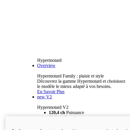
Hypermotard
Overview
Hypermotard Family : plaisir et style
Découvrez la gamme Hypermotard et choisissez
le modèle le mieux adapté à vos besoins.
En Savoir Plus
new
V2
Hypermotard V2
120,4 ch
Puissance
69 lb-ft
Couple
180 kg
Poids humide (sans carburant)
18 895 $
i