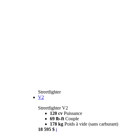
Streetfighter
V2
Streetfighter V2
120 cv
Puissance
69 lb-ft
Couple
178 kg
Poids à vide (sans carburant)
18 595 $
i