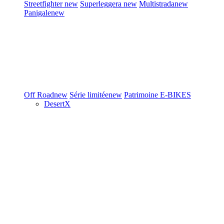
Streetfighter
new
Superleggera
new
Multistrada
new
Panigale
new
Off Road
new
Série limitée
new
Patrimoine
E-BIKES
DesertX