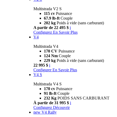
Multistrada V2 S
115 cv
Puissance
67.9 lb-ft
Couple
202 kg
Poids à vide (sans carburant)
A partir de 22 495 $
i
Configurez
En Savoir Plus
V4
Multistrada V4
170 CV
Puissance
124 Nm
Couple
229 kg
Poids à vide (sans carburant)
22 995 $
i
Configurer
En Savoir Plus
V4 S
Multistrada V4 S
170 cv
Puissance
91 lb-ft
Couple
232 Kg
POIDS SANS CARBURANT
À partir de 31 995 $
i
Configurez
Découvrir
new
V4 Rally