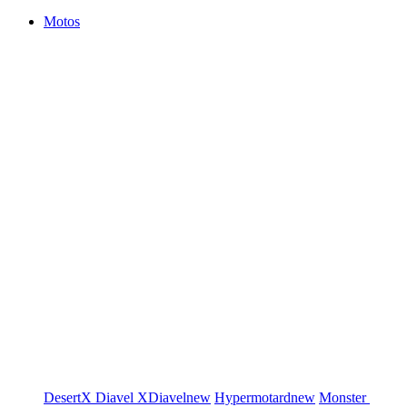
Motos
DesertX
Diavel
XDiavel
new
Hypermotard
new
Monster