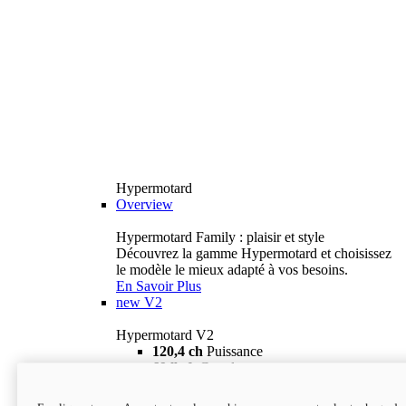
Hypermotard
Overview
Hypermotard Family : plaisir et style
Découvrez la gamme Hypermotard et choisissez
le modèle le mieux adapté à vos besoins.
En Savoir Plus
new
V2
Hypermotard V2
120,4 ch
Puissance
69 lb-ft
Couple
180 kg
Poids humide (sans carburant)
18 895 $
i