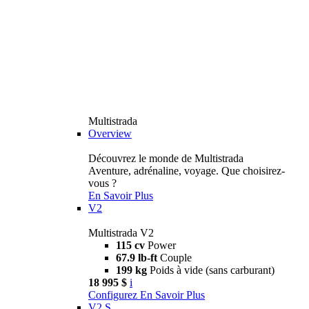
Multistrada
Overview
Découvrez le monde de Multistrada
Aventure, adrénaline, voyage. Que choisirez-
vous ?
En Savoir Plus
V2
Multistrada V2
115 cv
Power
67.9 lb-ft
Couple
199 kg
Poids à vide (sans carburant)
18 995 $
i
Configurez
En Savoir Plus
V2 S