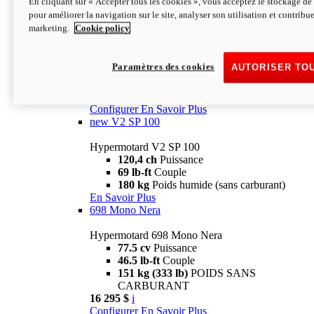
En cliquant sur « Accepter tous les cookies », vous acceptez le stockage de 
Configurer
En Savoir Plus
pour améliorer la navigation sur le site, analyser son utilisation et contribue
new
V2 SP
marketing.
Cookie policy
Hypermotard V2 SP
120,4 ch
Puissance
Paramètres des cookies
AUTORISER TO
69 lb-ft
Couple
180 kg
Poids humide (sans carburant)
22 995 $
i
Configurer
En Savoir Plus
new
V2 SP 100
Hypermotard V2 SP 100
120,4 ch
Puissance
69 lb-ft
Couple
180 kg
Poids humide (sans carburant)
En Savoir Plus
698 Mono Nera
Hypermotard 698 Mono Nera
77.5 cv
Puissance
46.5 lb-ft
Couple
151 kg (333 lb)
POIDS SANS
CARBURANT
16 295 $
i
Configurer
En Savoir Plus