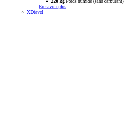
220 kg
Poids humide (sans carburant)
En savoir plus
XDiavel