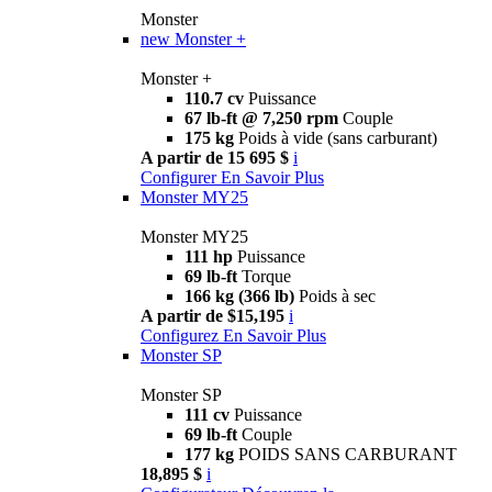
Monster
new
Monster +
Monster +
110.7 cv
Puissance
67 lb-ft @ 7,250 rpm
Couple
175 kg
Poids à vide (sans carburant)
A partir de 15 695 $
i
Configurer
En Savoir Plus
Monster MY25
Monster MY25
111 hp
Puissance
69 lb-ft
Torque
166 kg (366 lb)
Poids à sec
A partir de $15,195
i
Configurez
En Savoir Plus
Monster SP
Monster SP
111 cv
Puissance
69 lb-ft
Couple
177 kg
POIDS SANS CARBURANT
18,895 $
i