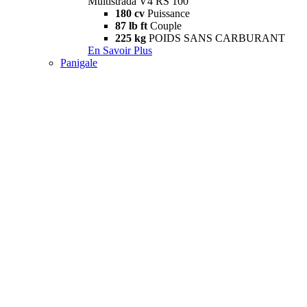
Multistrada V4 RS 100
180 cv
Puissance
87 lb ft
Couple
225 kg
POIDS SANS CARBURANT
En Savoir Plus
Panigale