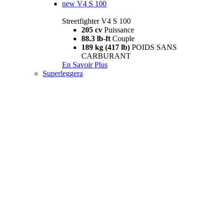
new
V4 S 100
Streetfighter V4 S 100
205 cv
Puissance
88.3 lb-ft
Couple
189 kg (417 lb)
POIDS SANS
CARBURANT
En Savoir Plus
Superleggera