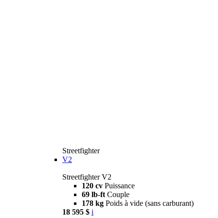
Streetfighter
V2
Streetfighter V2
120 cv
Puissance
69 lb-ft
Couple
178 kg
Poids à vide (sans carburant)
18 595 $
i