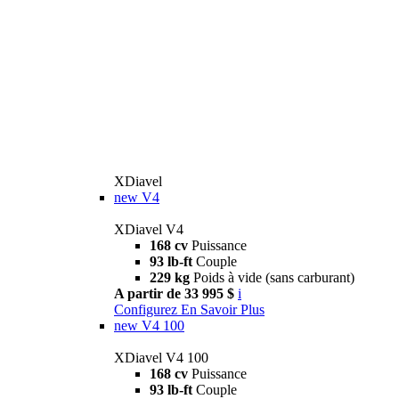
XDiavel
new
V4
XDiavel V4
168 cv
Puissance
93 lb-ft
Couple
229 kg
Poids à vide (sans carburant)
A partir de 33 995 $
i
Configurez
En Savoir Plus
new
V4 100
XDiavel V4 100
168 cv
Puissance
93 lb-ft
Couple