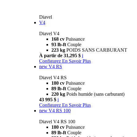
Diavel
V4
Diavel V4
168 cv
Puissance
93 lb-ft
Couple
223 kg
POIDS SANS CARBURANT
À partir de 31,295 $
i
Configurez
En Savoir Plus
new
V4 RS
Diavel V4 RS
180 cv
Puissance
89 lb-ft
Couple
220 kg
Poids humide (sans carburant)
43 995 $
i
Configurez
En Savoir Plus
new
V4 RS 100
Diavel V4 RS 100
180 cv
Puissance
89 lb-ft
Couple