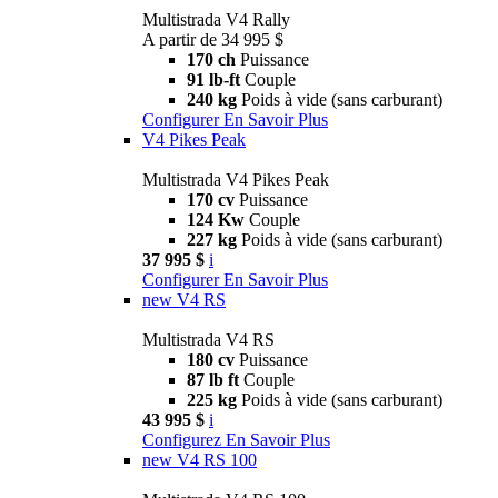
Multistrada V4 Rally
A partir de 34 995 $
170 ch
Puissance
91 lb-ft
Couple
240 kg
Poids à vide (sans carburant)
Configurer
En Savoir Plus
V4 Pikes Peak
Multistrada V4 Pikes Peak
170 cv
Puissance
124 Kw
Couple
227 kg
Poids à vide (sans carburant)
37 995 $
i
Configurer
En Savoir Plus
new
V4 RS
Multistrada V4 RS
180 cv
Puissance
87 lb ft
Couple
225 kg
Poids à vide (sans carburant)
43 995 $
i
Configurez
En Savoir Plus
new
V4 RS 100