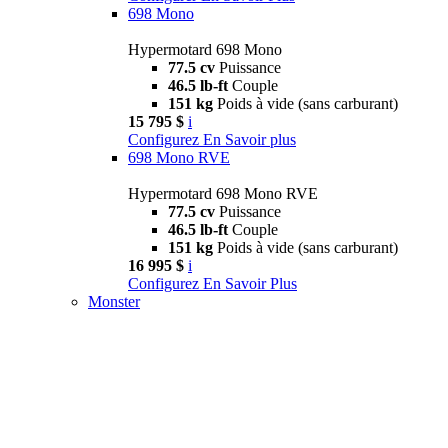
698 Mono
Hypermotard 698 Mono
77.5 cv
Puissance
46.5 lb-ft
Couple
151 kg
Poids à vide (sans carburant)
15 795 $
i
Configurez
En Savoir plus
698 Mono RVE
Hypermotard 698 Mono RVE
77.5 cv
Puissance
46.5 lb-ft
Couple
151 kg
Poids à vide (sans carburant)
16 995 $
i
Configurez
En Savoir Plus
Monster