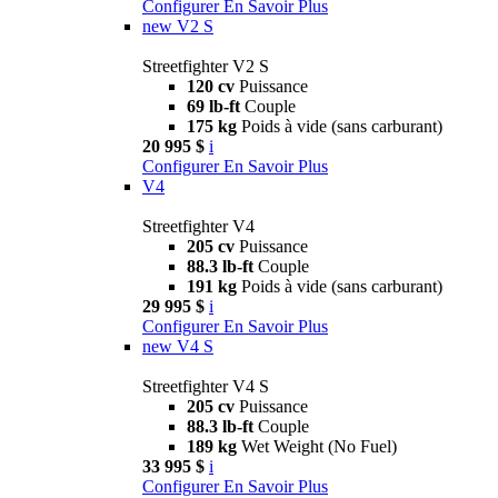
Configurer
En Savoir Plus
new
V2 S
Streetfighter V2 S
120 cv
Puissance
69 lb-ft
Couple
175 kg
Poids à vide (sans carburant)
20 995 $
i
Configurer
En Savoir Plus
V4
Streetfighter V4
205 cv
Puissance
88.3 lb-ft
Couple
191 kg
Poids à vide (sans carburant)
29 995 $
i
Configurer
En Savoir Plus
new
V4 S
Streetfighter V4 S
205 cv
Puissance
88.3 lb-ft
Couple
189 kg
Wet Weight (No Fuel)
33 995 $
i
Configurer
En Savoir Plus