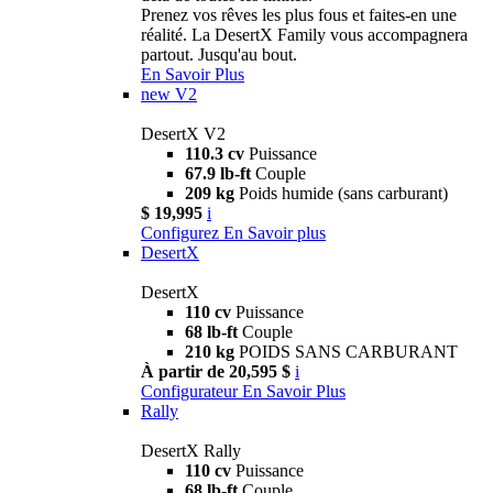
Prenez vos rêves les plus fous et faites-en une
réalité. La DesertX Family vous accompagnera
partout. Jusqu'au bout.
En Savoir Plus
new
V2
DesertX V2
110.3 cv
Puissance
67.9 lb-ft
Couple
209 kg
Poids humide (sans carburant)
$ 19,995
i
Configurez
En Savoir plus
DesertX
DesertX
110 cv
Puissance
68 lb-ft
Couple
210 kg
POIDS SANS CARBURANT
À partir de 20,595 $
i
Configurateur
En Savoir Plus
Rally
DesertX Rally
110 cv
Puissance
68 lb-ft
Couple