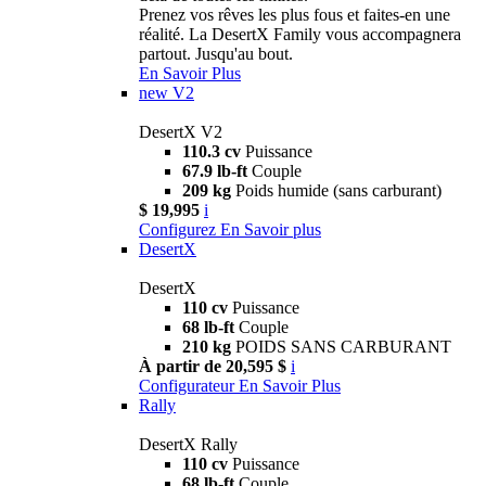
Prenez vos rêves les plus fous et faites-en une
réalité. La DesertX Family vous accompagnera
partout. Jusqu'au bout.
En Savoir Plus
new
V2
DesertX V2
110.3 cv
Puissance
67.9 lb-ft
Couple
209 kg
Poids humide (sans carburant)
$ 19,995
i
Configurez
En Savoir plus
DesertX
DesertX
110 cv
Puissance
68 lb-ft
Couple
210 kg
POIDS SANS CARBURANT
À partir de 20,595 $
i
Configurateur
En Savoir Plus
Rally
DesertX Rally
110 cv
Puissance
68 lb-ft
Couple