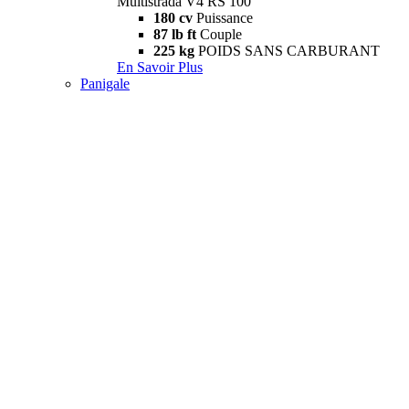
Multistrada V4 RS 100
180 cv
Puissance
87 lb ft
Couple
225 kg
POIDS SANS CARBURANT
En Savoir Plus
Panigale