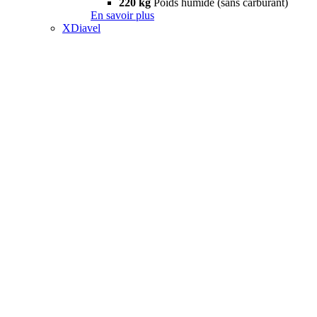
220 kg
Poids humide (sans carburant)
En savoir plus
XDiavel