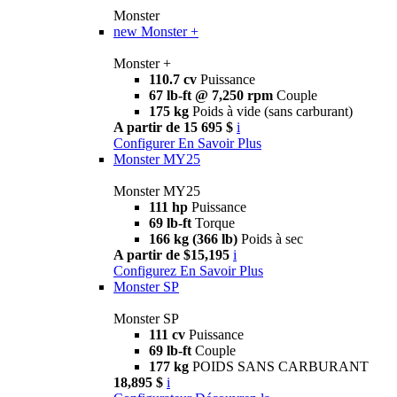
Monster
new
Monster +
Monster +
110.7 cv
Puissance
67 lb-ft @ 7,250 rpm
Couple
175 kg
Poids à vide (sans carburant)
A partir de 15 695 $
i
Configurer
En Savoir Plus
Monster MY25
Monster MY25
111 hp
Puissance
69 lb-ft
Torque
166 kg (366 lb)
Poids à sec
A partir de $15,195
i
Configurez
En Savoir Plus
Monster SP
Monster SP
111 cv
Puissance
69 lb-ft
Couple
177 kg
POIDS SANS CARBURANT
18,895 $
i