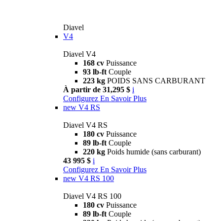
Diavel
V4
Diavel V4
168 cv
Puissance
93 lb-ft
Couple
223 kg
POIDS SANS CARBURANT
À partir de 31,295 $
i
Configurez
En Savoir Plus
new
V4 RS
Diavel V4 RS
180 cv
Puissance
89 lb-ft
Couple
220 kg
Poids humide (sans carburant)
43 995 $
i
Configurez
En Savoir Plus
new
V4 RS 100
Diavel V4 RS 100
180 cv
Puissance
89 lb-ft
Couple