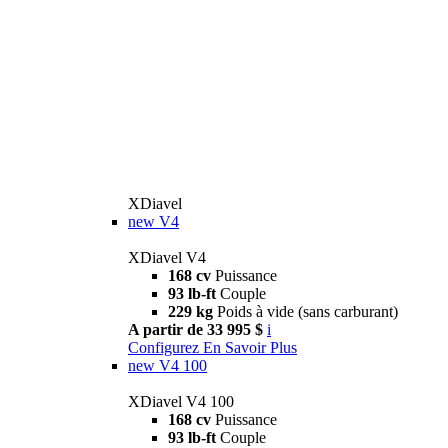
XDiavel
new
V4
XDiavel V4
168 cv
Puissance
93 lb-ft
Couple
229 kg
Poids à vide (sans carburant)
A partir de 33 995 $
i
Configurez
En Savoir Plus
new
V4 100
XDiavel V4 100
168 cv
Puissance
93 lb-ft
Couple