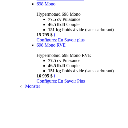
698 Mono
Hypermotard 698 Mono
77.5 cv
Puissance
46.5 lb-ft
Couple
151 kg
Poids à vide (sans carburant)
15 795 $
i
Configurez
En Savoir plus
698 Mono RVE
Hypermotard 698 Mono RVE
77.5 cv
Puissance
46.5 lb-ft
Couple
151 kg
Poids à vide (sans carburant)
16 995 $
i
Configurez
En Savoir Plus
Monster