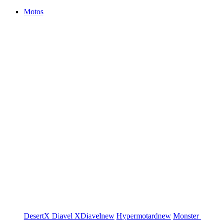
Motos
DesertX
Diavel
XDiavel
new
Hypermotard
new
Monster