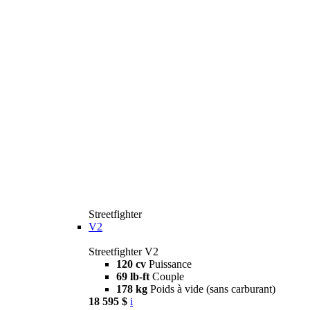
Streetfighter
V2
Streetfighter V2
120 cv
Puissance
69 lb-ft
Couple
178 kg
Poids à vide (sans carburant)
18 595 $
i