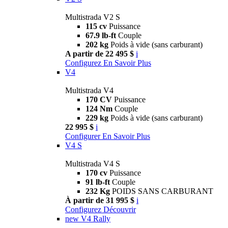
Multistrada V2 S
115 cv
Puissance
67.9 lb-ft
Couple
202 kg
Poids à vide (sans carburant)
A partir de 22 495 $
i
Configurez
En Savoir Plus
V4
Multistrada V4
170 CV
Puissance
124 Nm
Couple
229 kg
Poids à vide (sans carburant)
22 995 $
i
Configurer
En Savoir Plus
V4 S
Multistrada V4 S
170 cv
Puissance
91 lb-ft
Couple
232 Kg
POIDS SANS CARBURANT
À partir de 31 995 $
i
Configurez
Découvrir
new
V4 Rally