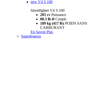
new
V4 S 100
Streetfighter V4 S 100
205 cv
Puissance
88.3 lb-ft
Couple
189 kg (417 lb)
POIDS SANS
CARBURANT
En Savoir Plus
Superleggera