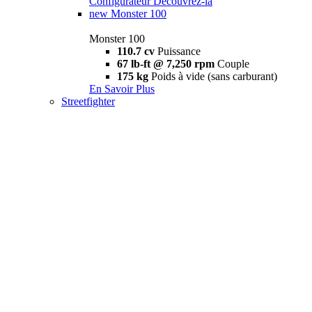
Configurateur
Découvrez-la
new
Monster 100
Monster 100
110.7 cv
Puissance
67 lb-ft @ 7,250 rpm
Couple
175 kg
Poids à vide (sans carburant)
En Savoir Plus
Streetfighter