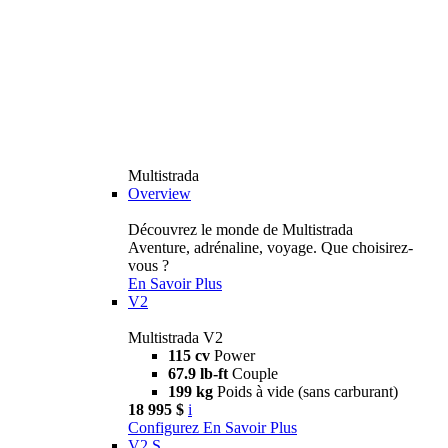
Multistrada
Overview
Découvrez le monde de Multistrada
Aventure, adrénaline, voyage. Que choisirez-
vous ?
En Savoir Plus
V2
Multistrada V2
115 cv
Power
67.9 lb-ft
Couple
199 kg
Poids à vide (sans carburant)
18 995 $
i
Configurez
En Savoir Plus
V2 S