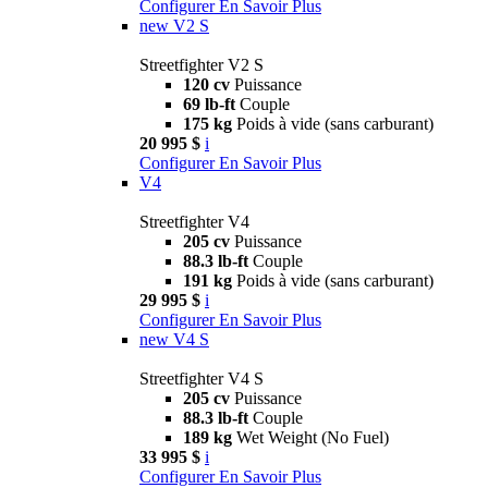
Configurer
En Savoir Plus
new
V2 S
Streetfighter V2 S
120 cv
Puissance
69 lb-ft
Couple
175 kg
Poids à vide (sans carburant)
20 995 $
i
Configurer
En Savoir Plus
V4
Streetfighter V4
205 cv
Puissance
88.3 lb-ft
Couple
191 kg
Poids à vide (sans carburant)
29 995 $
i
Configurer
En Savoir Plus
new
V4 S
Streetfighter V4 S
205 cv
Puissance
88.3 lb-ft
Couple
189 kg
Wet Weight (No Fuel)
33 995 $
i
Configurer
En Savoir Plus