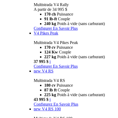
Multistrada V4 Rally
A partir de 34 995 $
170 ch
Puissance
91 lb-ft
Couple
240 kg
Poids à vide (sans carburant)
Configurer
En Savoir Plus
V4 Pikes Peak
Multistrada V4 Pikes Peak
170 cv
Puissance
124 Kw
Couple
227 kg
Poids à vide (sans carburant)
37 995 $
i
Configurer
En Savoir Plus
new
V4 RS
Multistrada V4 RS
180 cv
Puissance
87 lb ft
Couple
225 kg
Poids à vide (sans carburant)
43 995 $
i
Configurez
En Savoir Plus
new
V4 RS 100