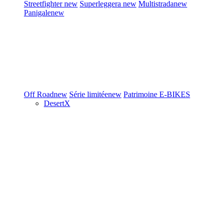
Streetfighter
new
Superleggera
new
Multistrada
new
Panigale
new
Off Road
new
Série limitée
new
Patrimoine
E-BIKES
DesertX