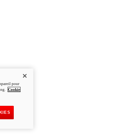
ppareil pour
ting.
Cookie
KIES