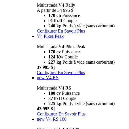
Multistrada V4 Rally
A partir de 34 995 $
170 ch
Puissance
91 lb-ft
Couple
240 kg
Poids à vide (sans carburant)
Configurer
En Savoir Plus
V4 Pikes Peak
Multistrada V4 Pikes Peak
170 cv
Puissance
124 Kw
Couple
227 kg
Poids à vide (sans carburant)
37 995 $
i
Configurer
En Savoir Plus
new
V4 RS
Multistrada V4 RS
180 cv
Puissance
87 lb ft
Couple
225 kg
Poids à vide (sans carburant)
43 995 $
i
Configurez
En Savoir Plus
new
V4 RS 100