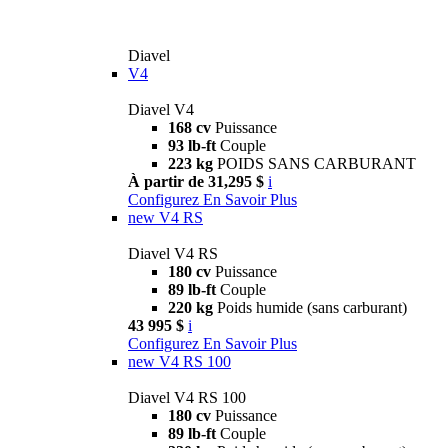
Diavel
V4
Diavel V4
168 cv
Puissance
93 lb-ft
Couple
223 kg
POIDS SANS CARBURANT
À partir de 31,295 $
i
Configurez
En Savoir Plus
new
V4 RS
Diavel V4 RS
180 cv
Puissance
89 lb-ft
Couple
220 kg
Poids humide (sans carburant)
43 995 $
i
Configurez
En Savoir Plus
new
V4 RS 100
Diavel V4 RS 100
180 cv
Puissance
89 lb-ft
Couple