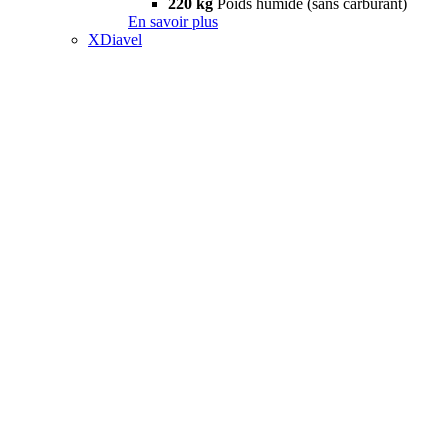
220 kg
Poids humide (sans carburant)
En savoir plus
XDiavel