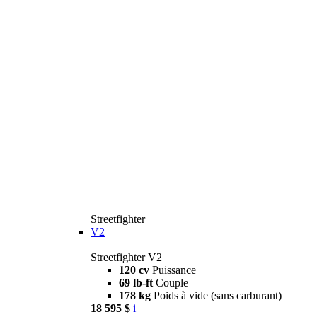
Streetfighter
V2
Streetfighter V2
120 cv
Puissance
69 lb-ft
Couple
178 kg
Poids à vide (sans carburant)
18 595 $
i