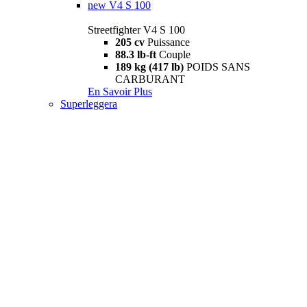
new
V4 S 100
Streetfighter V4 S 100
205 cv
Puissance
88.3 lb-ft
Couple
189 kg (417 lb)
POIDS SANS
CARBURANT
En Savoir Plus
Superleggera