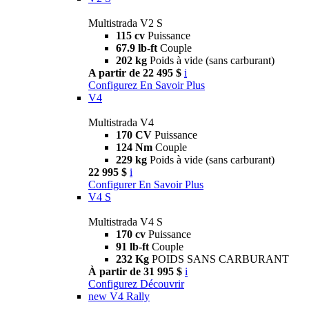
Multistrada V2 S
115 cv
Puissance
67.9 lb-ft
Couple
202 kg
Poids à vide (sans carburant)
A partir de 22 495 $
i
Configurez
En Savoir Plus
V4
Multistrada V4
170 CV
Puissance
124 Nm
Couple
229 kg
Poids à vide (sans carburant)
22 995 $
i
Configurer
En Savoir Plus
V4 S
Multistrada V4 S
170 cv
Puissance
91 lb-ft
Couple
232 Kg
POIDS SANS CARBURANT
À partir de 31 995 $
i
Configurez
Découvrir
new
V4 Rally