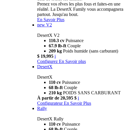
Prenez vos rêves les plus fous et faites-en une
réalité. La DesertX Family vous accompagnera
partout. Jusqu'au bout.
En Savoir Plus
new
V2
DesertX V2
110.3 cv
Puissance
67.9 lb-ft
Couple
209 kg
Poids humide (sans carburant)
$ 19,995
i
Configurez
En Savoir plus
DesertX
DesertX
110 cv
Puissance
68 lb-ft
Couple
210 kg
POIDS SANS CARBURANT
À partir de 20,595 $
i
Configurateur
En Savoir Plus
Rally
DesertX Rally
110 cv
Puissance
68 lb-ft
Couple