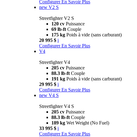
Configurer
En Savoir Plus
new
V2 S
Streetfighter V2 S
120 cv
Puissance
69 lb-ft
Couple
175 kg
Poids à vide (sans carburant)
20 995 $
i
Configurer
En Savoir Plus
V4
Streetfighter V4
205 cv
Puissance
88.3 lb-ft
Couple
191 kg
Poids à vide (sans carburant)
29 995 $
i
Configurer
En Savoir Plus
new
V4 S
Streetfighter V4 S
205 cv
Puissance
88.3 lb-ft
Couple
189 kg
Wet Weight (No Fuel)
33 995 $
i
Configurer
En Savoir Plus