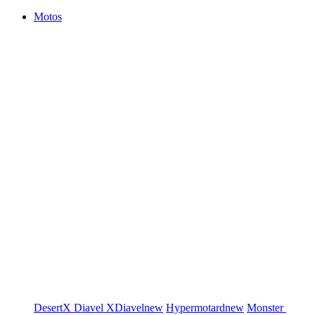
Motos
DesertX
Diavel
XDiavel
new
Hypermotard
new
Monster