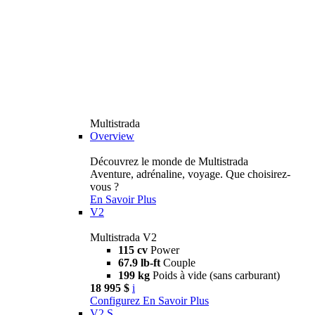
Multistrada
Overview
Découvrez le monde de Multistrada
Aventure, adrénaline, voyage. Que choisirez-
vous ?
En Savoir Plus
V2
Multistrada V2
115 cv
Power
67.9 lb-ft
Couple
199 kg
Poids à vide (sans carburant)
18 995 $
i
Configurez
En Savoir Plus
V2 S