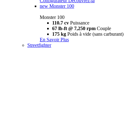
Configurateur
Découvrez-la
new
Monster 100
Monster 100
110.7 cv
Puissance
67 lb-ft @ 7,250 rpm
Couple
175 kg
Poids à vide (sans carburant)
En Savoir Plus
Streetfighter