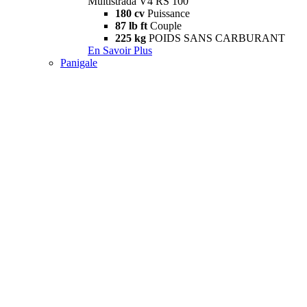
Multistrada V4 RS 100
180 cv
Puissance
87 lb ft
Couple
225 kg
POIDS SANS CARBURANT
En Savoir Plus
Panigale