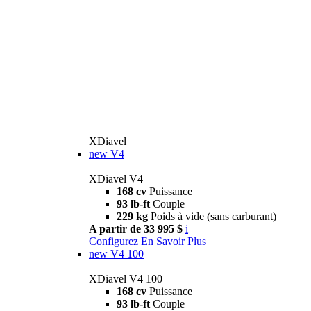
XDiavel
new
V4
XDiavel V4
168 cv
Puissance
93 lb-ft
Couple
229 kg
Poids à vide (sans carburant)
A partir de 33 995 $
i
Configurez
En Savoir Plus
new
V4 100
XDiavel V4 100
168 cv
Puissance
93 lb-ft
Couple