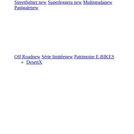
Streetfighter
new
Superleggera
new
Multistrada
new
Panigale
new
Off Road
new
Série limitée
new
Patrimoine
E-BIKES
DesertX