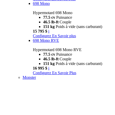
698 Mono
Hypermotard 698 Mono
77.5 cv
Puissance
46.5 lb-ft
Couple
151 kg
Poids à vide (sans carburant)
15 795 $
i
Configurez
En Savoir plus
698 Mono RVE
Hypermotard 698 Mono RVE
77.5 cv
Puissance
46.5 lb-ft
Couple
151 kg
Poids à vide (sans carburant)
16 995 $
i
Configurez
En Savoir Plus
Monster