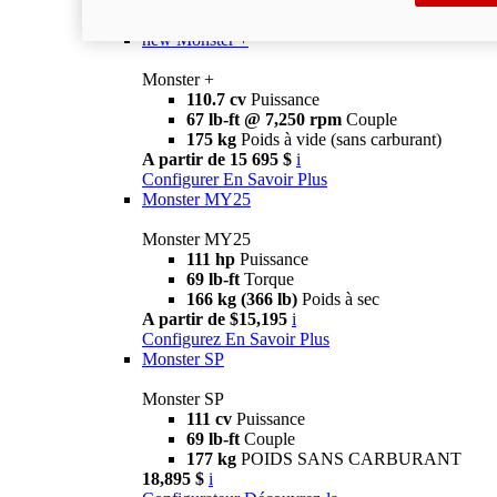
Monster
new
Monster +
Monster +
110.7 cv
Puissance
67 lb-ft @ 7,250 rpm
Couple
175 kg
Poids à vide (sans carburant)
A partir de 15 695 $
i
Configurer
En Savoir Plus
Monster MY25
Monster MY25
111 hp
Puissance
69 lb-ft
Torque
166 kg (366 lb)
Poids à sec
A partir de $15,195
i
Configurez
En Savoir Plus
Monster SP
Monster SP
111 cv
Puissance
69 lb-ft
Couple
177 kg
POIDS SANS CARBURANT
18,895 $
i