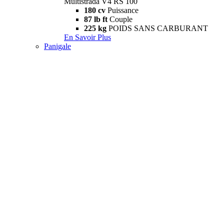
Multistrada V4 RS 100
180 cv
Puissance
87 lb ft
Couple
225 kg
POIDS SANS CARBURANT
En Savoir Plus
Panigale