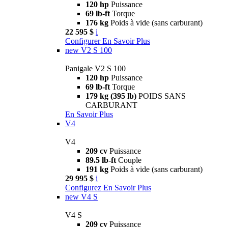
120 hp
Puissance
69 lb-ft
Torque
176 kg
Poids à vide (sans carburant)
22 595 $
i
Configurer
En Savoir Plus
new
V2 S 100
Panigale V2 S 100
120 hp
Puissance
69 lb-ft
Torque
179 kg (395 lb)
POIDS SANS
CARBURANT
En Savoir Plus
V4
V4
209 cv
Puissance
89.5 lb-ft
Couple
191 kg
Poids à vide (sans carburant)
29 995 $
i
Configurez
En Savoir Plus
new
V4 S
V4 S
209 cv
Puissance