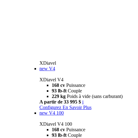
XDiavel
new
V4
XDiavel V4
168 cv
Puissance
93 lb-ft
Couple
229 kg
Poids à vide (sans carburant)
A partir de 33 995 $
i
Configurez
En Savoir Plus
new
V4 100
XDiavel V4 100
168 cv
Puissance
93 lb-ft
Couple