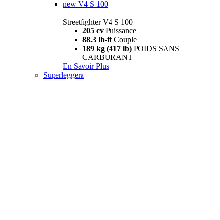
new
V4 S 100
Streetfighter V4 S 100
205 cv
Puissance
88.3 lb-ft
Couple
189 kg (417 lb)
POIDS SANS
CARBURANT
En Savoir Plus
Superleggera