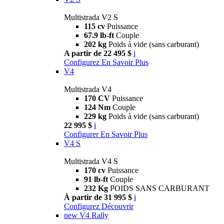
Multistrada V2 S
115 cv
Puissance
67.9 lb-ft
Couple
202 kg
Poids à vide (sans carburant)
A partir de 22 495 $
i
Configurez
En Savoir Plus
V4
Multistrada V4
170 CV
Puissance
124 Nm
Couple
229 kg
Poids à vide (sans carburant)
22 995 $
i
Configurer
En Savoir Plus
V4 S
Multistrada V4 S
170 cv
Puissance
91 lb-ft
Couple
232 Kg
POIDS SANS CARBURANT
À partir de 31 995 $
i
Configurez
Découvrir
new
V4 Rally