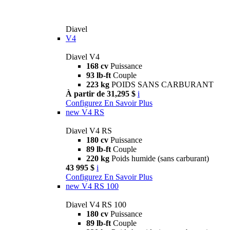
Diavel
V4
Diavel V4
168 cv
Puissance
93 lb-ft
Couple
223 kg
POIDS SANS CARBURANT
À partir de 31,295 $
i
Configurez
En Savoir Plus
new
V4 RS
Diavel V4 RS
180 cv
Puissance
89 lb-ft
Couple
220 kg
Poids humide (sans carburant)
43 995 $
i
Configurez
En Savoir Plus
new
V4 RS 100
Diavel V4 RS 100
180 cv
Puissance
89 lb-ft
Couple