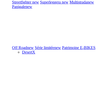
Streetfighter
new
Superleggera
new
Multistrada
new
Panigale
new
Off Road
new
Série limitée
new
Patrimoine
E-BIKES
DesertX