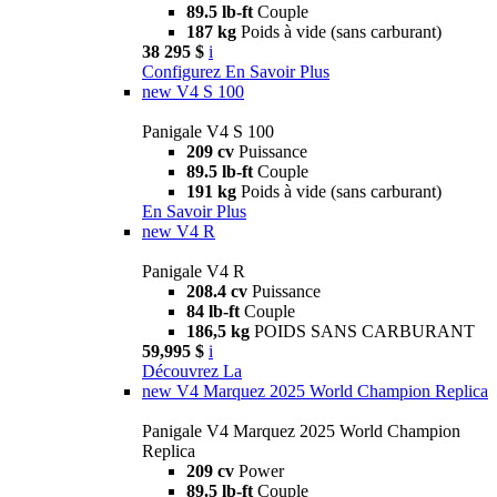
89.5 lb-ft
Couple
187 kg
Poids à vide (sans carburant)
38 295 $
i
Configurez
En Savoir Plus
new
V4 S 100
Panigale V4 S 100
209 cv
Puissance
89.5 lb-ft
Couple
191 kg
Poids à vide (sans carburant)
En Savoir Plus
new
V4 R
Panigale V4 R
208.4 cv
Puissance
84 lb-ft
Couple
186,5 kg
POIDS SANS CARBURANT
59,995 $
i
Découvrez La
new
V4 Marquez 2025 World Champion Replica
Panigale V4 Marquez 2025 World Champion
Replica
209 cv
Power
89.5 lb-ft
Couple