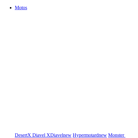
Motos
DesertX
Diavel
XDiavel
new
Hypermotard
new
Monster