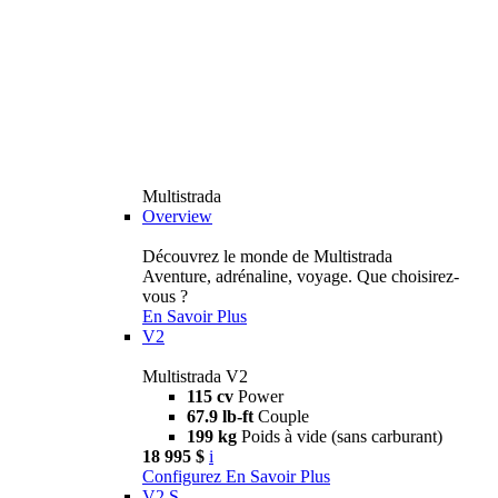
Multistrada
Overview
Découvrez le monde de Multistrada
Aventure, adrénaline, voyage. Que choisirez-
vous ?
En Savoir Plus
V2
Multistrada V2
115 cv
Power
67.9 lb-ft
Couple
199 kg
Poids à vide (sans carburant)
18 995 $
i
Configurez
En Savoir Plus
V2 S