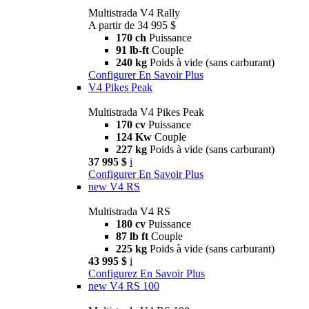
Multistrada V4 Rally
A partir de 34 995 $
170 ch
Puissance
91 lb-ft
Couple
240 kg
Poids à vide (sans carburant)
Configurer
En Savoir Plus
V4 Pikes Peak
Multistrada V4 Pikes Peak
170 cv
Puissance
124 Kw
Couple
227 kg
Poids à vide (sans carburant)
37 995 $
i
Configurer
En Savoir Plus
new
V4 RS
Multistrada V4 RS
180 cv
Puissance
87 lb ft
Couple
225 kg
Poids à vide (sans carburant)
43 995 $
i
Configurez
En Savoir Plus
new
V4 RS 100