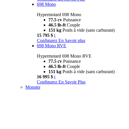
698 Mono
Hypermotard 698 Mono
77.5 cv
Puissance
46.5 lb-ft
Couple
151 kg
Poids à vide (sans carburant)
15 795 $
i
Configurez
En Savoir plus
698 Mono RVE
Hypermotard 698 Mono RVE
77.5 cv
Puissance
46.5 lb-ft
Couple
151 kg
Poids à vide (sans carburant)
16 995 $
i
Configurez
En Savoir Plus
Monster