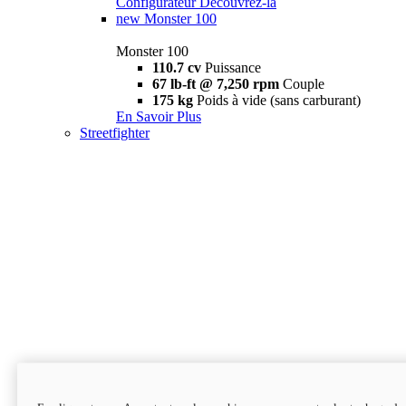
Configurateur
Découvrez-la
new
Monster 100
Monster 100
110.7 cv
Puissance
67 lb-ft @ 7,250 rpm
Couple
175 kg
Poids à vide (sans carburant)
En Savoir Plus
Streetfighter