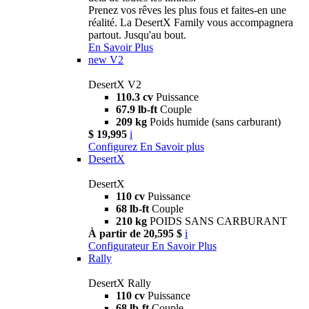
Prenez vos rêves les plus fous et faites-en une
réalité. La DesertX Family vous accompagnera
partout. Jusqu'au bout.
En Savoir Plus
new
V2
DesertX V2
110.3 cv
Puissance
67.9 lb-ft
Couple
209 kg
Poids humide (sans carburant)
$ 19,995
i
Configurez
En Savoir plus
DesertX
DesertX
110 cv
Puissance
68 lb-ft
Couple
210 kg
POIDS SANS CARBURANT
À partir de 20,595 $
i
Configurateur
En Savoir Plus
Rally
DesertX Rally
110 cv
Puissance
68 lb-ft
Couple