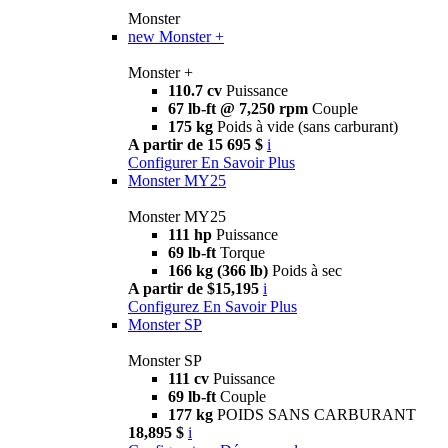
Monster
new
Monster +
Monster +
110.7 cv
Puissance
67 lb-ft @ 7,250 rpm
Couple
175 kg
Poids à vide (sans carburant)
A partir de 15 695 $
i
Configurer
En Savoir Plus
Monster MY25
Monster MY25
111 hp
Puissance
69 lb-ft
Torque
166 kg (366 lb)
Poids à sec
A partir de $15,195
i
Configurez
En Savoir Plus
Monster SP
Monster SP
111 cv
Puissance
69 lb-ft
Couple
177 kg
POIDS SANS CARBURANT
18,895 $
i