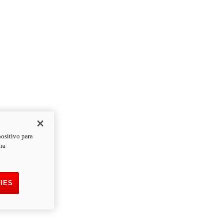
positivo para
ara
IES