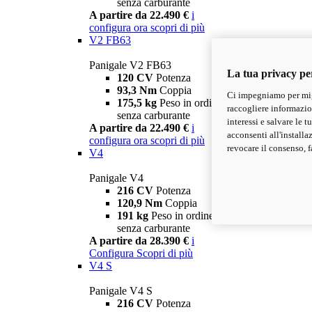
senza carburante
A partire da 22.490 €
i
configura ora
scopri di più
V2 FB63
Panigale V2 FB63
La tua privacy pe
120 CV
Potenza
93,3 Nm
Coppia
Ci impegniamo per migl
175,5 kg
Peso in ordine di marcia
raccogliere informazioni
senza carburante
interessi e salvare le 
A partire da 22.490 €
i
acconsenti all'installa
configura ora
scopri di più
revocare il consenso, f
V4
Panigale V4
216 CV
Potenza
120,9 Nm
Coppia
191 kg
Peso in ordine di marcia
senza carburante
A partire da 28.390 €
i
Configura
Scopri di più
V4 S
Panigale V4 S
216 CV
Potenza