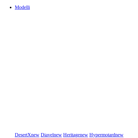
Modelli
DesertX
new
Diavel
new
Heritage
new
Hypermotard
new