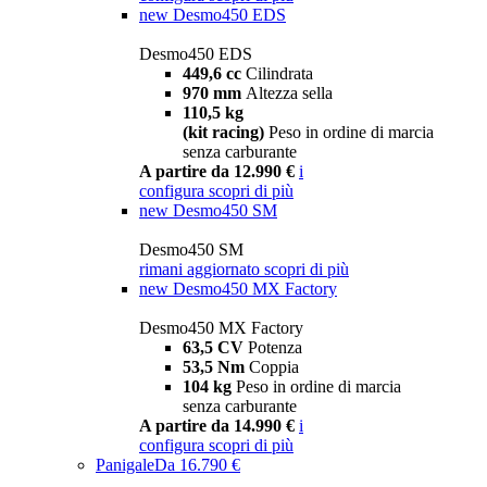
new
Desmo450 EDS
Desmo450 EDS
449,6 cc
Cilindrata
970 mm
Altezza sella
110,5 kg
(kit racing)
Peso in ordine di marcia
senza carburante
A partire da 12.990 €
i
configura
scopri di più
new
Desmo450 SM
Desmo450 SM
rimani aggiornato
scopri di più
new
Desmo450 MX Factory
Desmo450 MX Factory
63,5 CV
Potenza
53,5 Nm
Coppia
104 kg
Peso in ordine di marcia
senza carburante
A partire da 14.990 €
i
configura
scopri di più
Panigale
Da 16.790 €