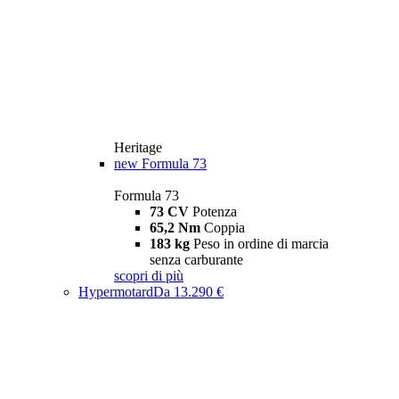
Heritage
new
Formula 73
Formula 73
73 CV
Potenza
65,2 Nm
Coppia
183 kg
Peso in ordine di marcia
senza carburante
scopri di più
Hypermotard
Da 13.290 €