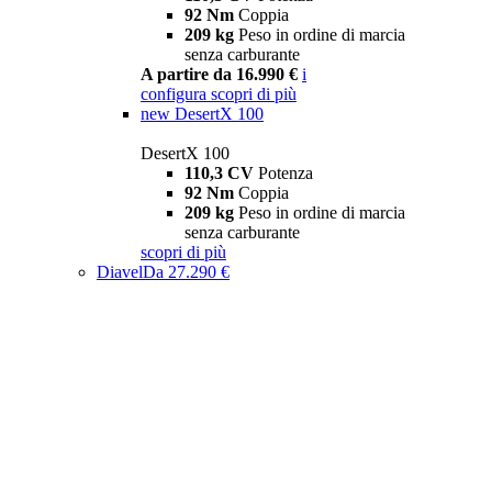
92 Nm
Coppia
209 kg
Peso in ordine di marcia
senza carburante
A partire da 16.990 €
i
configura
scopri di più
new
DesertX 100
DesertX 100
110,3 CV
Potenza
92 Nm
Coppia
209 kg
Peso in ordine di marcia
senza carburante
scopri di più
Diavel
Da 27.290 €