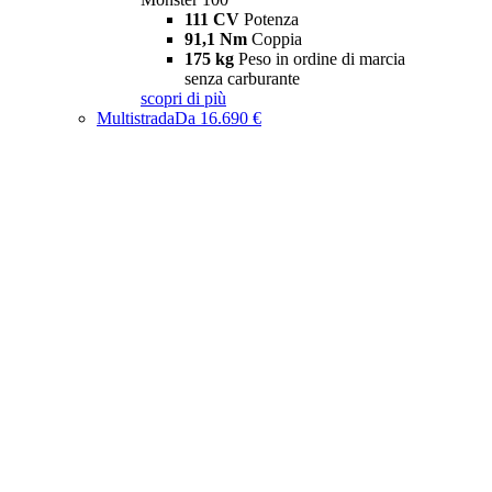
111 CV
Potenza
91,1 Nm
Coppia
175 kg
Peso in ordine di marcia
senza carburante
scopri di più
Multistrada
Da 16.690 €