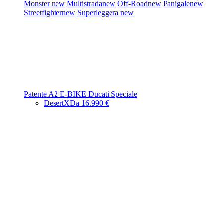
Monster
new
Multistrada
new
Off-Road
new
Panigale
new
Streetfighter
new
Superleggera
new
Patente A2
E-BIKE
Ducati Speciale
DesertX
Da 16.990 €