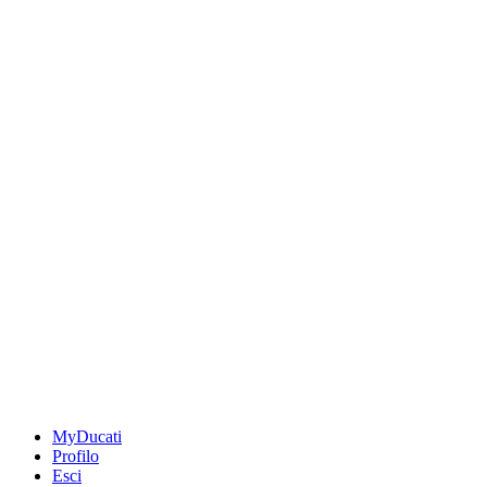
MyDucati
Profilo
Esci