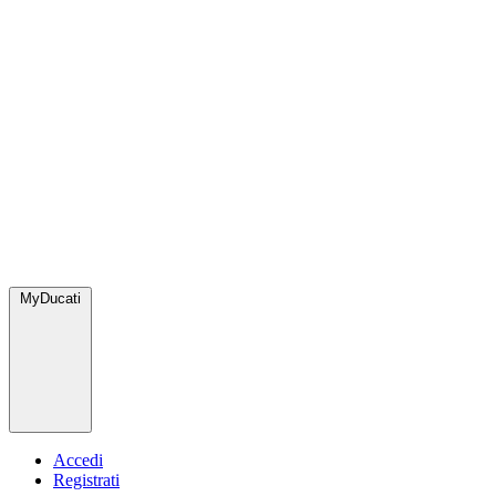
MyDucati
Accedi
Registrati