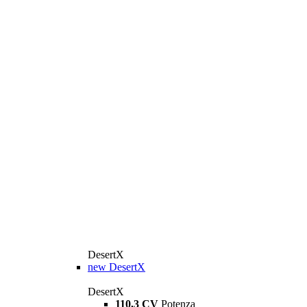
DesertX
new
DesertX
DesertX
110,3 CV
Potenza