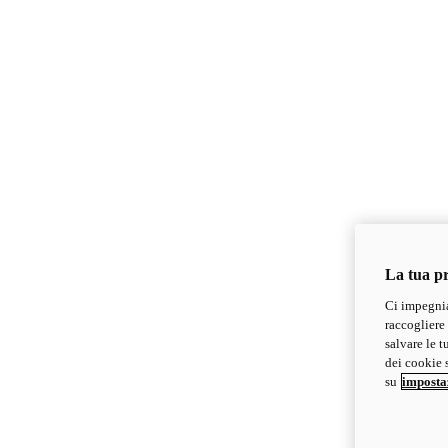
La tua pr
Ci impegnia
raccogliere 
salvare le t
dei cookie s
su
imposta