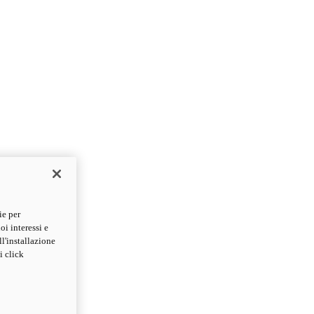
ie per
oi interessi e
ll'installazione
i click