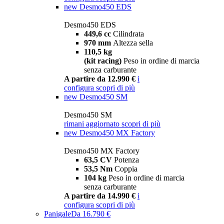
new
Desmo450 EDS
Desmo450 EDS
449,6 cc
Cilindrata
970 mm
Altezza sella
110,5 kg
(kit racing)
Peso in ordine di marcia
senza carburante
A partire da 12.990 €
i
configura
scopri di più
new
Desmo450 SM
Desmo450 SM
rimani aggiornato
scopri di più
new
Desmo450 MX Factory
Desmo450 MX Factory
63,5 CV
Potenza
53,5 Nm
Coppia
104 kg
Peso in ordine di marcia
senza carburante
A partire da 14.990 €
i
configura
scopri di più
Panigale
Da 16.790 €