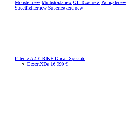
Monster
new
Multistrada
new
Off-Road
new
Panigale
new
Streetfighter
new
Superleggera
new
Patente A2
E-BIKE
Ducati Speciale
DesertX
Da 16.990 €