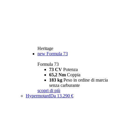
Heritage
new
Formula 73
Formula 73
73 CV
Potenza
65,2 Nm
Coppia
183 kg
Peso in ordine di marcia
senza carburante
scopri di più
Hypermotard
Da 13.290 €