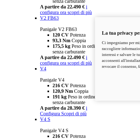
senza carburante
A partire da 22.490 €
i
configura ora
scopri di più
V2 FB63
Panigale V2 FB63
La tua privacy pe
120 CV
Potenza
93,3 Nm
Coppia
Ci impegniamo per migl
175,5 kg
Peso in ordine di marcia
raccogliere informazioni
senza carburante
interessi e salvare le 
A partire da 22.490 €
i
acconsenti all'installa
configura ora
scopri di più
revocare il consenso, f
V4
Panigale V4
216 CV
Potenza
120,9 Nm
Coppia
191 kg
Peso in ordine di marcia
senza carburante
A partire da 28.390 €
i
Configura
Scopri di più
V4 S
Panigale V4 S
216 CV
Potenza