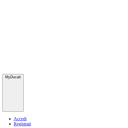
MyDucati
Accedi
Registrati