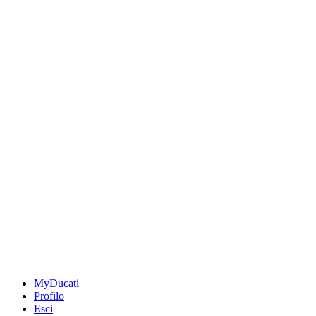
MyDucati
Profilo
Esci