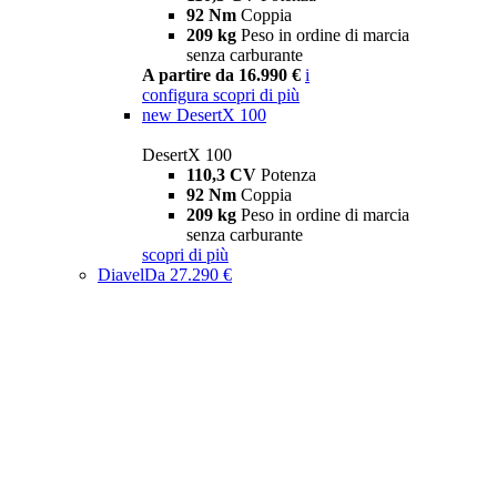
92 Nm
Coppia
209 kg
Peso in ordine di marcia
senza carburante
A partire da 16.990 €
i
configura
scopri di più
new
DesertX 100
DesertX 100
110,3 CV
Potenza
92 Nm
Coppia
209 kg
Peso in ordine di marcia
senza carburante
scopri di più
Diavel
Da 27.290 €