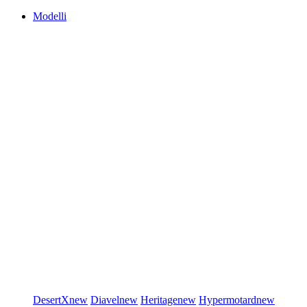
Modelli
DesertX
new
Diavel
new
Heritage
new
Hypermotard
new