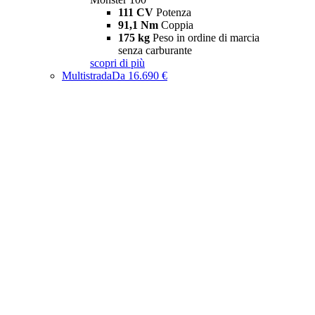
111 CV
Potenza
91,1 Nm
Coppia
175 kg
Peso in ordine di marcia
senza carburante
scopri di più
Multistrada
Da 16.690 €