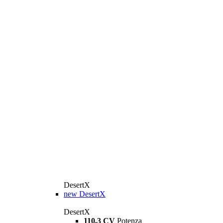
DesertX
new
DesertX
DesertX
110,3 CV
Potenza