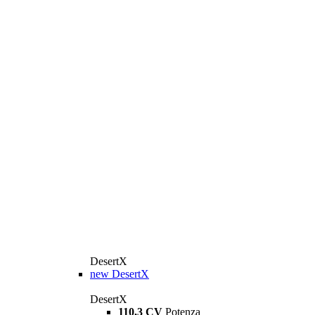
DesertX
new
DesertX
DesertX
110,3 CV
Potenza