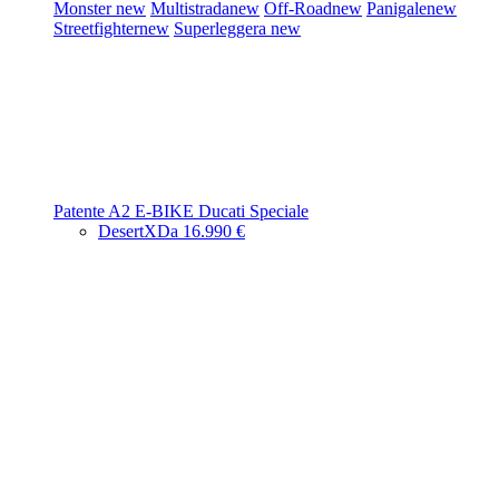
Monster
new
Multistrada
new
Off-Road
new
Panigale
new
Streetfighter
new
Superleggera
new
Patente A2
E-BIKE
Ducati Speciale
DesertX
Da 16.990 €