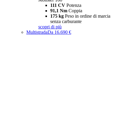
111 CV
Potenza
91,1 Nm
Coppia
175 kg
Peso in ordine di marcia
senza carburante
scopri di più
Multistrada
Da 16.690 €