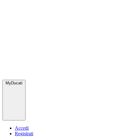
MyDucati
Accedi
Registrati