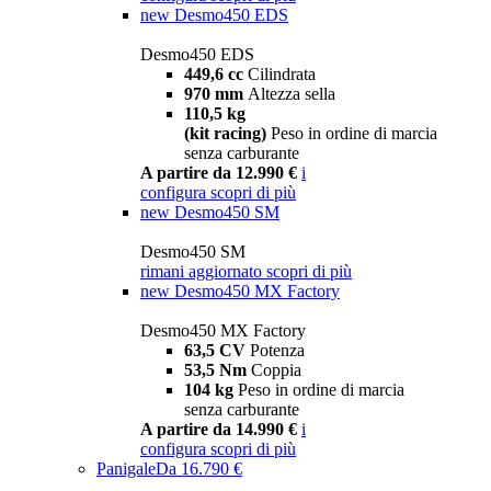
new
Desmo450 EDS
Desmo450 EDS
449,6 cc
Cilindrata
970 mm
Altezza sella
110,5 kg
(kit racing)
Peso in ordine di marcia
senza carburante
A partire da 12.990 €
i
configura
scopri di più
new
Desmo450 SM
Desmo450 SM
rimani aggiornato
scopri di più
new
Desmo450 MX Factory
Desmo450 MX Factory
63,5 CV
Potenza
53,5 Nm
Coppia
104 kg
Peso in ordine di marcia
senza carburante
A partire da 14.990 €
i
configura
scopri di più
Panigale
Da 16.790 €