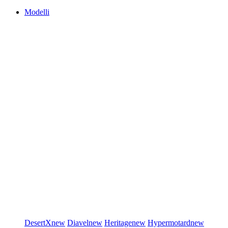
Modelli
DesertX
new
Diavel
new
Heritage
new
Hypermotard
new