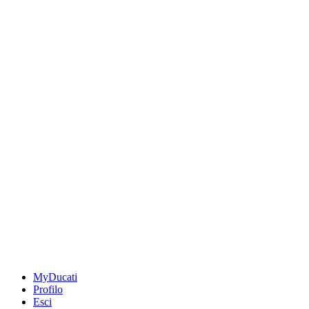
MyDucati
Profilo
Esci