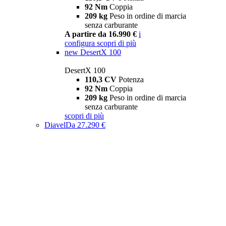
92 Nm
Coppia
209 kg
Peso in ordine di marcia
senza carburante
A partire da 16.990 €
i
configura
scopri di più
new
DesertX 100
DesertX 100
110,3 CV
Potenza
92 Nm
Coppia
209 kg
Peso in ordine di marcia
senza carburante
scopri di più
Diavel
Da 27.290 €