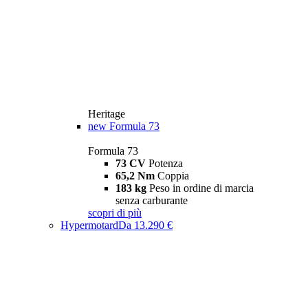
Heritage
new
Formula 73
Formula 73
73 CV
Potenza
65,2 Nm
Coppia
183 kg
Peso in ordine di marcia
senza carburante
scopri di più
Hypermotard
Da 13.290 €