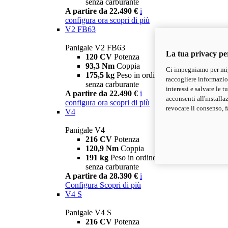
senza carburante
A partire da 22.490 €
i
configura ora
scopri di più
V2 FB63
Panigale V2 FB63
La tua privacy pe
120 CV
Potenza
93,3 Nm
Coppia
Ci impegniamo per migl
175,5 kg
Peso in ordine di marcia
raccogliere informazioni
senza carburante
interessi e salvare le 
A partire da 22.490 €
i
acconsenti all'installa
configura ora
scopri di più
revocare il consenso, f
V4
Panigale V4
216 CV
Potenza
120,9 Nm
Coppia
191 kg
Peso in ordine di marcia
senza carburante
A partire da 28.390 €
i
Configura
Scopri di più
V4 S
Panigale V4 S
216 CV
Potenza