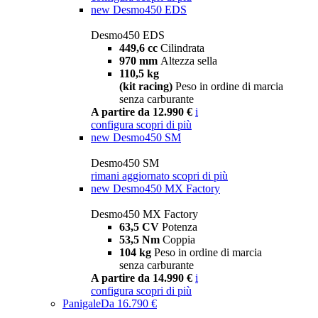
new
Desmo450 EDS
Desmo450 EDS
449,6 cc
Cilindrata
970 mm
Altezza sella
110,5 kg
(kit racing)
Peso in ordine di marcia
senza carburante
A partire da 12.990 €
i
configura
scopri di più
new
Desmo450 SM
Desmo450 SM
rimani aggiornato
scopri di più
new
Desmo450 MX Factory
Desmo450 MX Factory
63,5 CV
Potenza
53,5 Nm
Coppia
104 kg
Peso in ordine di marcia
senza carburante
A partire da 14.990 €
i
configura
scopri di più
Panigale
Da 16.790 €