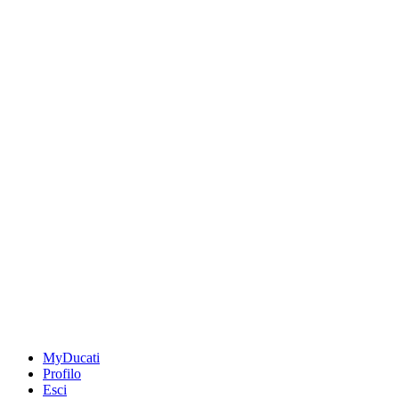
MyDucati
Profilo
Esci