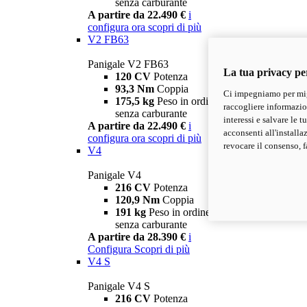
senza carburante
A partire da 22.490 €
i
configura ora
scopri di più
V2 FB63
Panigale V2 FB63
La tua privacy pe
120 CV
Potenza
93,3 Nm
Coppia
Ci impegniamo per migl
175,5 kg
Peso in ordine di marcia
raccogliere informazioni
senza carburante
interessi e salvare le 
A partire da 22.490 €
i
acconsenti all'installa
configura ora
scopri di più
revocare il consenso, f
V4
Panigale V4
216 CV
Potenza
120,9 Nm
Coppia
191 kg
Peso in ordine di marcia
senza carburante
A partire da 28.390 €
i
Configura
Scopri di più
V4 S
Panigale V4 S
216 CV
Potenza