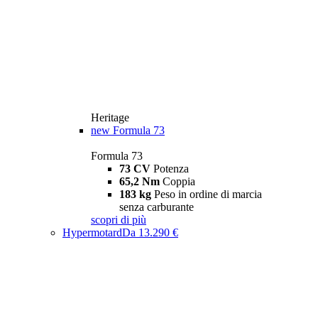
Heritage
new
Formula 73
Formula 73
73 CV
Potenza
65,2 Nm
Coppia
183 kg
Peso in ordine di marcia
senza carburante
scopri di più
Hypermotard
Da 13.290 €