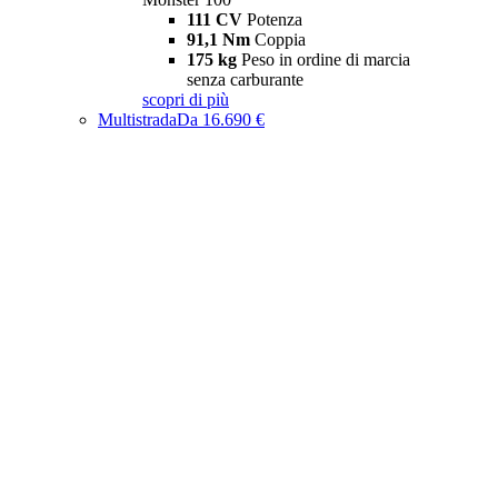
111 CV
Potenza
91,1 Nm
Coppia
175 kg
Peso in ordine di marcia
senza carburante
scopri di più
Multistrada
Da 16.690 €