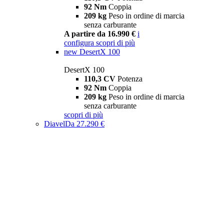
92 Nm
Coppia
209 kg
Peso in ordine di marcia
senza carburante
A partire da 16.990 €
i
configura
scopri di più
new
DesertX 100
DesertX 100
110,3 CV
Potenza
92 Nm
Coppia
209 kg
Peso in ordine di marcia
senza carburante
scopri di più
Diavel
Da 27.290 €