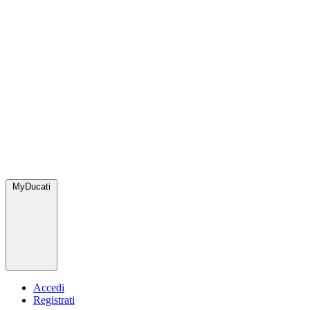
MyDucati
Accedi
Registrati