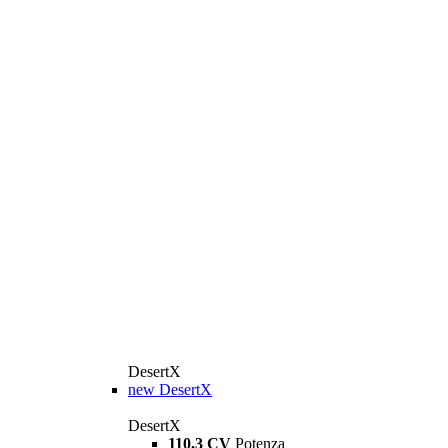
DesertX
new
DesertX
DesertX
110,3 CV
Potenza