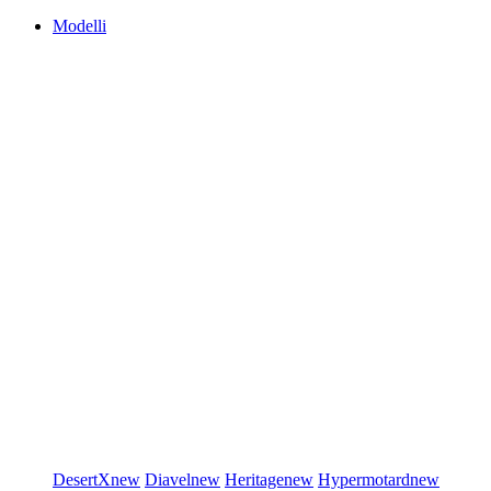
Modelli
DesertX
new
Diavel
new
Heritage
new
Hypermotard
new