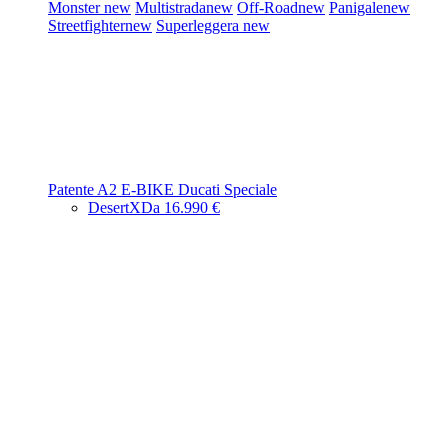
Monster
new
Multistrada
new
Off-Road
new
Panigale
new
Streetfighter
new
Superleggera
new
Patente A2
E-BIKE
Ducati Speciale
DesertX
Da 16.990 €