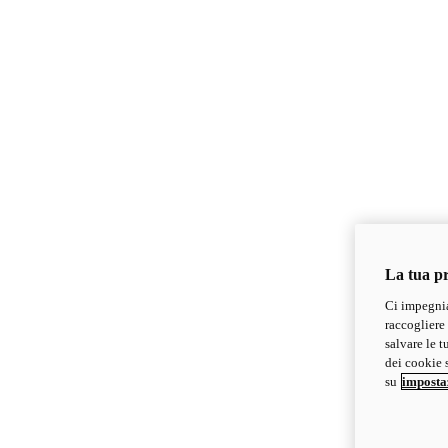
La tua pr
Ci impegnia
raccogliere 
salvare le t
dei cookie s
su
imposta