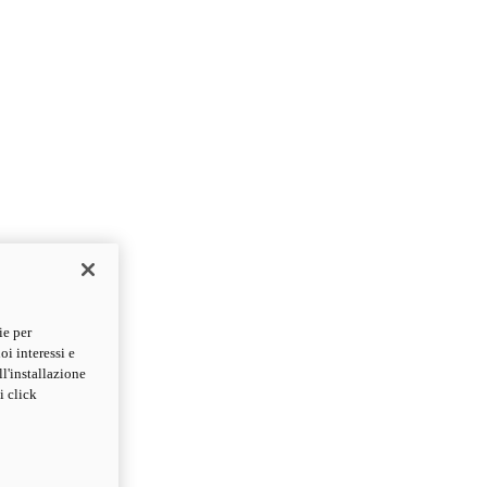
ie per
oi interessi e
ll'installazione
i click