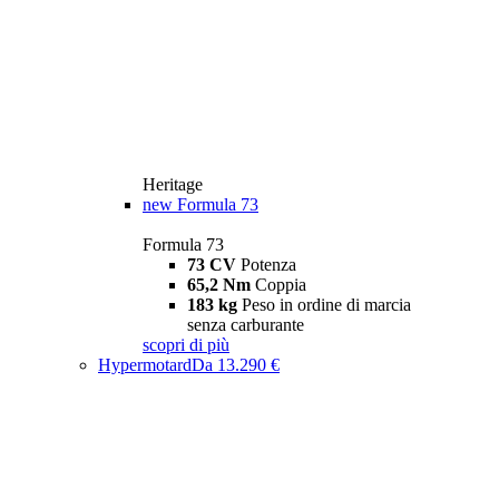
Heritage
new
Formula 73
Formula 73
73 CV
Potenza
65,2 Nm
Coppia
183 kg
Peso in ordine di marcia
senza carburante
scopri di più
Hypermotard
Da 13.290 €