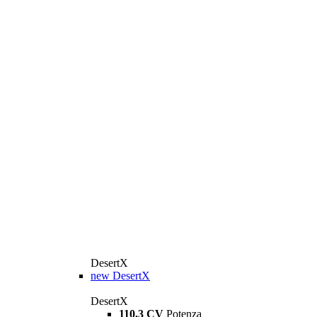
DesertX
new
DesertX
DesertX
110,3 CV
Potenza