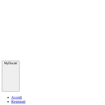
MyDucati
Accedi
Registrati