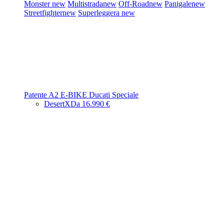
Monster
new
Multistrada
new
Off-Road
new
Panigale
new
Streetfighter
new
Superleggera
new
Patente A2
E-BIKE
Ducati Speciale
DesertX
Da 16.990 €