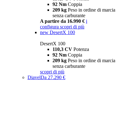
92 Nm
Coppia
209 kg
Peso in ordine di marcia
senza carburante
A partire da 16.990 €
i
configura
scopri di più
new
DesertX 100
DesertX 100
110,3 CV
Potenza
92 Nm
Coppia
209 kg
Peso in ordine di marcia
senza carburante
scopri di più
Diavel
Da 27.290 €