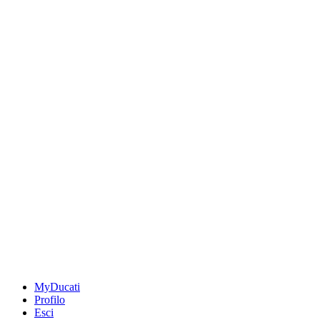
MyDucati
Profilo
Esci