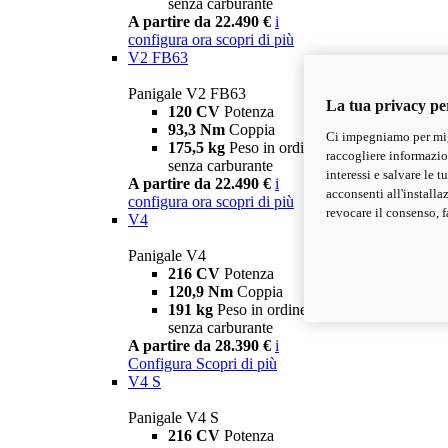
senza carburante
A partire da 22.490 €
i
configura ora
scopri di più
V2 FB63
Panigale V2 FB63
La tua privacy pe
120 CV
Potenza
93,3 Nm
Coppia
Ci impegniamo per migl
175,5 kg
Peso in ordine di marcia
raccogliere informazioni
senza carburante
interessi e salvare le 
A partire da 22.490 €
i
acconsenti all'installa
configura ora
scopri di più
revocare il consenso, f
V4
Panigale V4
216 CV
Potenza
120,9 Nm
Coppia
191 kg
Peso in ordine di marcia
senza carburante
A partire da 28.390 €
i
Configura
Scopri di più
V4 S
Panigale V4 S
216 CV
Potenza