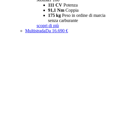
111 CV
Potenza
91,1 Nm
Coppia
175 kg
Peso in ordine di marcia
senza carburante
scopri di più
Multistrada
Da 16.690 €