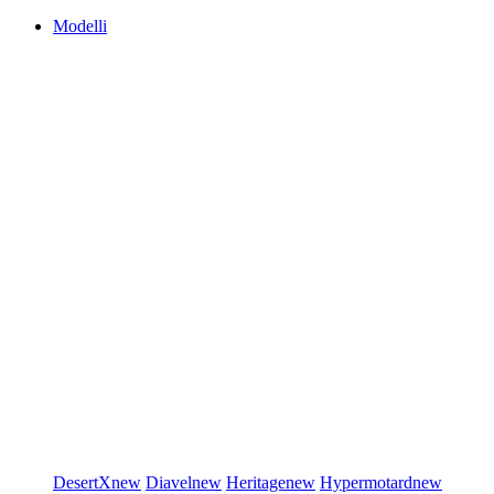
Modelli
DesertX
new
Diavel
new
Heritage
new
Hypermotard
new