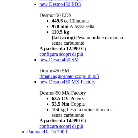
new
Desmo450 EDS
Desmo450 EDS
449,6 cc
Cilindrata
970 mm
Altezza sella
110,5 kg
(kit racing)
Peso in ordine di marcia
senza carburante
A partire da 12.990 €
i
configura
scopri di più
new
Desmo450 SM
Desmo450 SM
rimani aggiornato
scopri di più
new
Desmo450 MX Factory
Desmo450 MX Factory
63,5 CV
Potenza
53,5 Nm
Coppia
104 kg
Peso in ordine di marcia
senza carburante
A partire da 14.990 €
i
configura
scopri di più
Panigale
Da 16.790 €