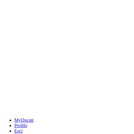
MyDucati
Profilo
Esci