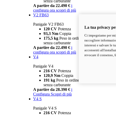
senza carburante
A partire da 22.490 €
i
configura ora
scopri di più
V2 FB63
Panigale V2 FB63
La tua privacy pe
120 CV
Potenza
93,3 Nm
Coppia
Ci impegniamo per migl
175,5 kg
Peso in ordine di marcia
raccogliere informazioni
senza carburante
interessi e salvare le 
A partire da 22.490 €
i
acconsenti all'installa
configura ora
scopri di più
revocare il consenso, f
V4
Panigale V4
216 CV
Potenza
120,9 Nm
Coppia
191 kg
Peso in ordine di marcia
senza carburante
A partire da 28.390 €
i
Configura
Scopri di più
V4 S
Panigale V4 S
216 CV
Potenza