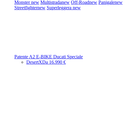
Monster
new
Multistrada
new
Off-Road
new
Panigale
new
Streetfighter
new
Superleggera
new
Patente A2
E-BIKE
Ducati Speciale
DesertX
Da 16.990 €