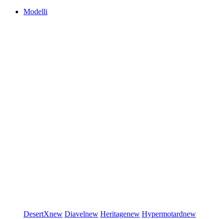
Modelli
DesertX
new
Diavel
new
Heritage
new
Hypermotard
new