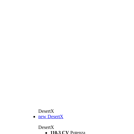
DesertX
new
DesertX
DesertX
110,3 CV
Potenza