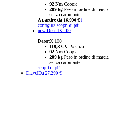
92 Nm
Coppia
209 kg
Peso in ordine di marcia
senza carburante
A partire da 16.990 €
i
configura
scopri di più
new
DesertX 100
DesertX 100
110,3 CV
Potenza
92 Nm
Coppia
209 kg
Peso in ordine di marcia
senza carburante
scopri di più
Diavel
Da 27.290 €