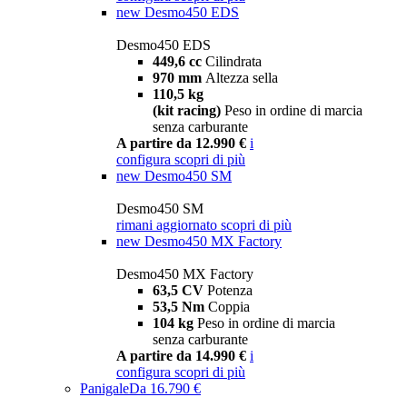
new
Desmo450 EDS
Desmo450 EDS
449,6 cc
Cilindrata
970 mm
Altezza sella
110,5 kg
(kit racing)
Peso in ordine di marcia
senza carburante
A partire da 12.990 €
i
configura
scopri di più
new
Desmo450 SM
Desmo450 SM
rimani aggiornato
scopri di più
new
Desmo450 MX Factory
Desmo450 MX Factory
63,5 CV
Potenza
53,5 Nm
Coppia
104 kg
Peso in ordine di marcia
senza carburante
A partire da 14.990 €
i
configura
scopri di più
Panigale
Da 16.790 €