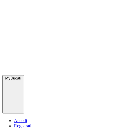
MyDucati
Accedi
Registrati