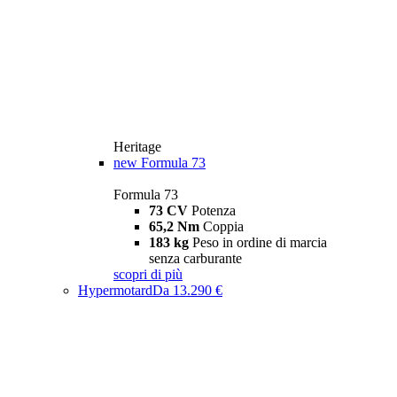
Heritage
new
Formula 73
Formula 73
73 CV
Potenza
65,2 Nm
Coppia
183 kg
Peso in ordine di marcia
senza carburante
scopri di più
Hypermotard
Da 13.290 €