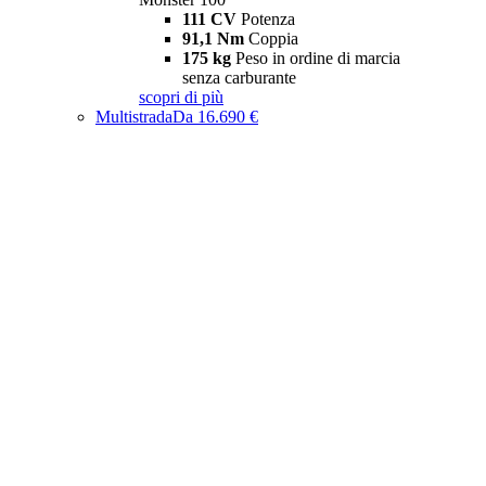
111 CV
Potenza
91,1 Nm
Coppia
175 kg
Peso in ordine di marcia
senza carburante
scopri di più
Multistrada
Da 16.690 €