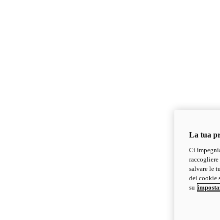
La tua pr
Ci impegnia
raccogliere 
salvare le t
dei cookie s
su
imposta