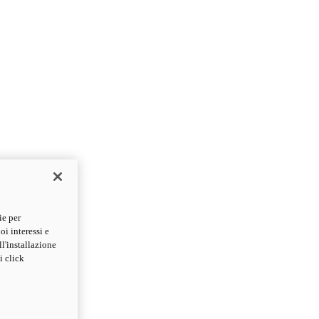
ie per
oi interessi e
ll'installazione
i click