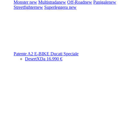
Monster
new
Multistrada
new
Off-Road
new
Panigale
new
Streetfighter
new
Superleggera
new
Patente A2
E-BIKE
Ducati Speciale
DesertX
Da 16.990 €