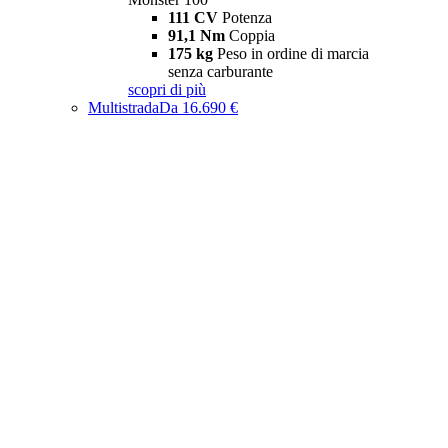
111 CV
Potenza
91,1 Nm
Coppia
175 kg
Peso in ordine di marcia
senza carburante
scopri di più
Multistrada
Da 16.690 €