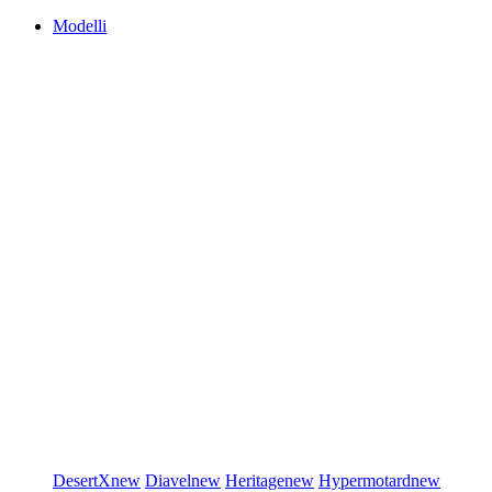
Modelli
DesertX
new
Diavel
new
Heritage
new
Hypermotard
new