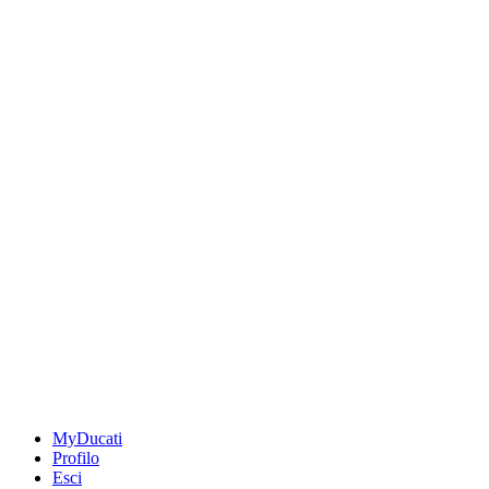
MyDucati
Profilo
Esci