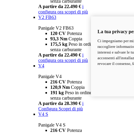
senza carburante
A partire da 22.490 €
i
configura ora
scopri di più
V2 FB63
Panigale V2 FB63
La tua privacy pe
120 CV
Potenza
93,3 Nm
Coppia
Ci impegniamo per migl
175,5 kg
Peso in ordine di marcia
raccogliere informazioni
senza carburante
interessi e salvare le 
A partire da 22.490 €
i
acconsenti all'installa
configura ora
scopri di più
revocare il consenso, f
V4
Panigale V4
216 CV
Potenza
120,9 Nm
Coppia
191 kg
Peso in ordine di marcia
senza carburante
A partire da 28.390 €
i
Configura
Scopri di più
V4 S
Panigale V4 S
216 CV
Potenza