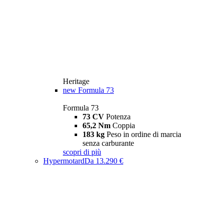
Heritage
new
Formula 73
Formula 73
73 CV
Potenza
65,2 Nm
Coppia
183 kg
Peso in ordine di marcia
senza carburante
scopri di più
Hypermotard
Da 13.290 €