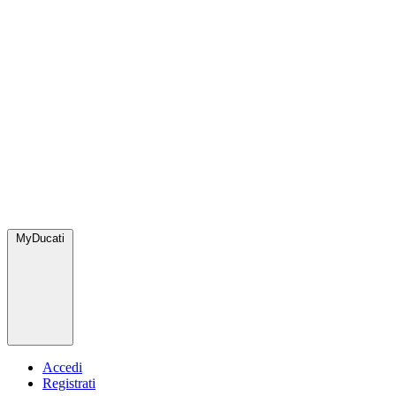
MyDucati
Accedi
Registrati