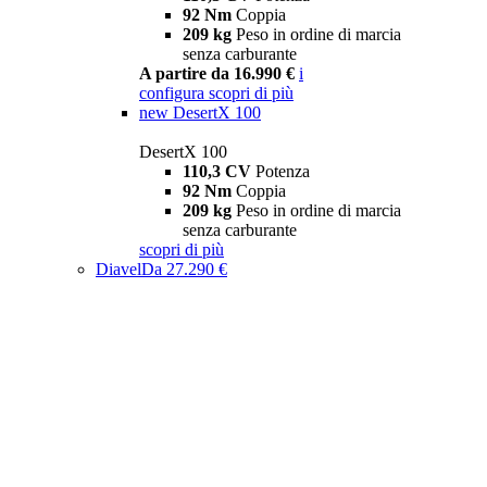
92 Nm
Coppia
209 kg
Peso in ordine di marcia
senza carburante
A partire da 16.990 €
i
configura
scopri di più
new
DesertX 100
DesertX 100
110,3 CV
Potenza
92 Nm
Coppia
209 kg
Peso in ordine di marcia
senza carburante
scopri di più
Diavel
Da 27.290 €