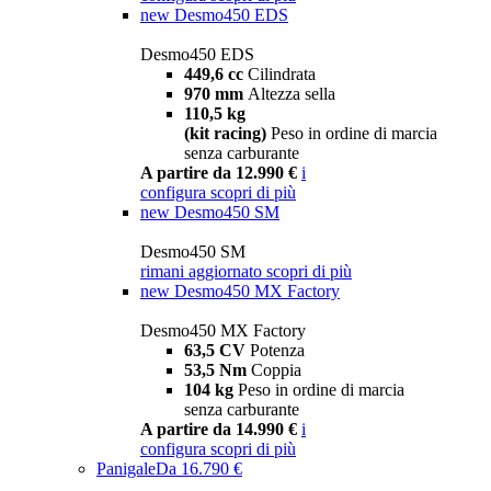
new
Desmo450 EDS
Desmo450 EDS
449,6 cc
Cilindrata
970 mm
Altezza sella
110,5 kg
(kit racing)
Peso in ordine di marcia
senza carburante
A partire da 12.990 €
i
configura
scopri di più
new
Desmo450 SM
Desmo450 SM
rimani aggiornato
scopri di più
new
Desmo450 MX Factory
Desmo450 MX Factory
63,5 CV
Potenza
53,5 Nm
Coppia
104 kg
Peso in ordine di marcia
senza carburante
A partire da 14.990 €
i
configura
scopri di più
Panigale
Da 16.790 €