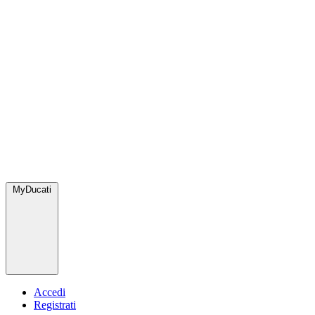
MyDucati
Accedi
Registrati