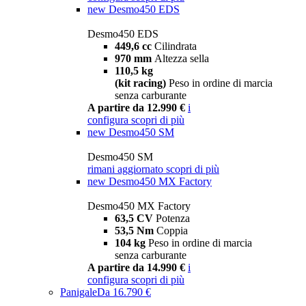
new
Desmo450 EDS
Desmo450 EDS
449,6 cc
Cilindrata
970 mm
Altezza sella
110,5 kg
(kit racing)
Peso in ordine di marcia
senza carburante
A partire da 12.990 €
i
configura
scopri di più
new
Desmo450 SM
Desmo450 SM
rimani aggiornato
scopri di più
new
Desmo450 MX Factory
Desmo450 MX Factory
63,5 CV
Potenza
53,5 Nm
Coppia
104 kg
Peso in ordine di marcia
senza carburante
A partire da 14.990 €
i
configura
scopri di più
Panigale
Da 16.790 €