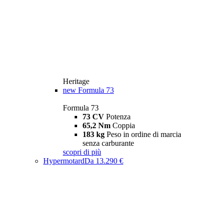
Heritage
new
Formula 73
Formula 73
73 CV
Potenza
65,2 Nm
Coppia
183 kg
Peso in ordine di marcia
senza carburante
scopri di più
Hypermotard
Da 13.290 €