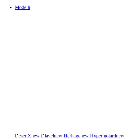
Modelli
DesertX
new
Diavel
new
Heritage
new
Hypermotard
new