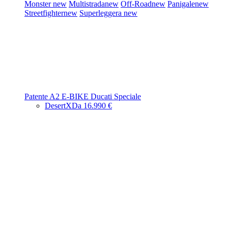
Monster
new
Multistrada
new
Off-Road
new
Panigale
new
Streetfighter
new
Superleggera
new
Patente A2
E-BIKE
Ducati Speciale
DesertX
Da 16.990 €