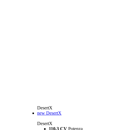
DesertX
new
DesertX
DesertX
110,3 CV
Potenza