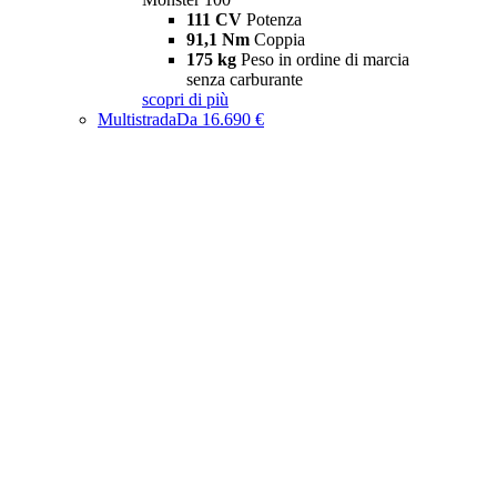
111 CV
Potenza
91,1 Nm
Coppia
175 kg
Peso in ordine di marcia
senza carburante
scopri di più
Multistrada
Da 16.690 €