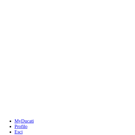
MyDucati
Profilo
Esci