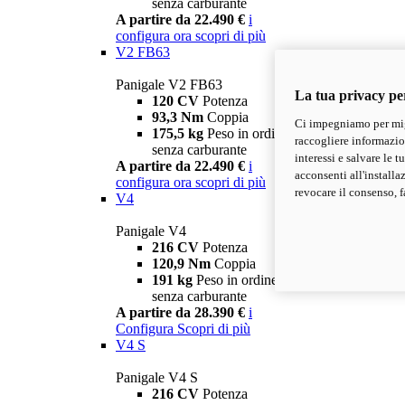
senza carburante
A partire da 22.490 €
i
configura ora
scopri di più
V2 FB63
Panigale V2 FB63
La tua privacy pe
120 CV
Potenza
93,3 Nm
Coppia
Ci impegniamo per migl
175,5 kg
Peso in ordine di marcia
raccogliere informazioni
senza carburante
interessi e salvare le 
A partire da 22.490 €
i
acconsenti all'installa
configura ora
scopri di più
revocare il consenso, f
V4
Panigale V4
216 CV
Potenza
120,9 Nm
Coppia
191 kg
Peso in ordine di marcia
senza carburante
A partire da 28.390 €
i
Configura
Scopri di più
V4 S
Panigale V4 S
216 CV
Potenza