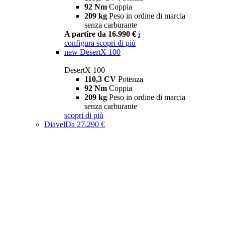
92 Nm
Coppia
209 kg
Peso in ordine di marcia
senza carburante
A partire da 16.990 €
i
configura
scopri di più
new
DesertX 100
DesertX 100
110,3 CV
Potenza
92 Nm
Coppia
209 kg
Peso in ordine di marcia
senza carburante
scopri di più
Diavel
Da 27.290 €