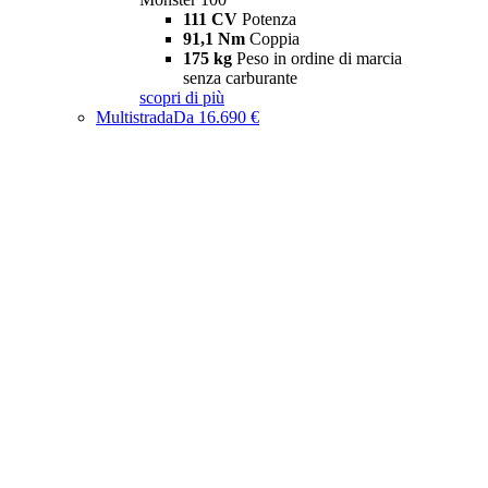
111 CV
Potenza
91,1 Nm
Coppia
175 kg
Peso in ordine di marcia
senza carburante
scopri di più
Multistrada
Da 16.690 €