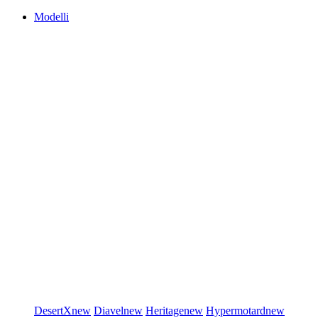
Modelli
DesertX
new
Diavel
new
Heritage
new
Hypermotard
new