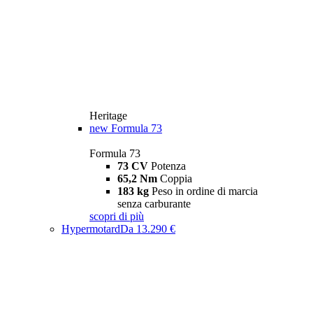
Heritage
new
Formula 73
Formula 73
73 CV
Potenza
65,2 Nm
Coppia
183 kg
Peso in ordine di marcia
senza carburante
scopri di più
Hypermotard
Da 13.290 €