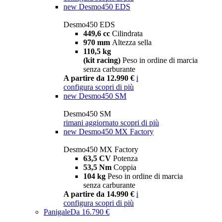
new
Desmo450 EDS
Desmo450 EDS
449,6 cc
Cilindrata
970 mm
Altezza sella
110,5 kg
(kit racing)
Peso in ordine di marcia
senza carburante
A partire da 12.990 €
i
configura
scopri di più
new
Desmo450 SM
Desmo450 SM
rimani aggiornato
scopri di più
new
Desmo450 MX Factory
Desmo450 MX Factory
63,5 CV
Potenza
53,5 Nm
Coppia
104 kg
Peso in ordine di marcia
senza carburante
A partire da 14.990 €
i
configura
scopri di più
Panigale
Da 16.790 €