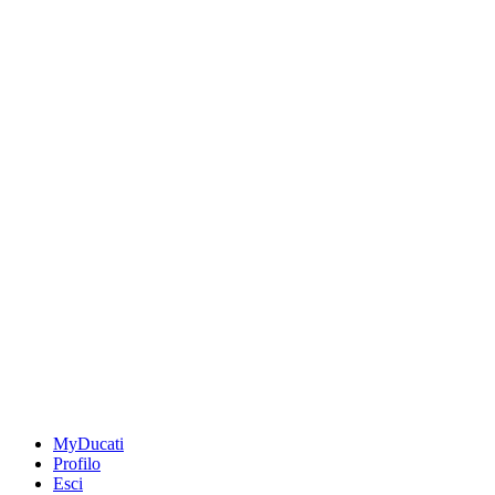
MyDucati
Profilo
Esci