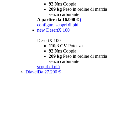
92 Nm
Coppia
209 kg
Peso in ordine di marcia
senza carburante
A partire da 16.990 €
i
configura
scopri di più
new
DesertX 100
DesertX 100
110,3 CV
Potenza
92 Nm
Coppia
209 kg
Peso in ordine di marcia
senza carburante
scopri di più
Diavel
Da 27.290 €