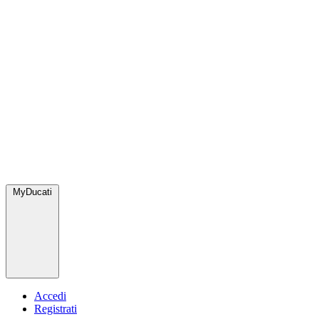
MyDucati
Accedi
Registrati