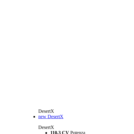
DesertX
new
DesertX
DesertX
110,3 CV
Potenza