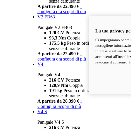
senza carburante
A partire da 22.490 €
i
configura ora
scopri di più
V2 FB63
Panigale V2 FB63
La tua privacy pe
120 CV
Potenza
93,3 Nm
Coppia
Ci impegniamo per migl
175,5 kg
Peso in ordine di marcia
raccogliere informazioni
senza carburante
interessi e salvare le 
A partire da 22.490 €
i
acconsenti all'installa
configura ora
scopri di più
revocare il consenso, f
V4
Panigale V4
216 CV
Potenza
120,9 Nm
Coppia
191 kg
Peso in ordine di marcia
senza carburante
A partire da 28.390 €
i
Configura
Scopri di più
V4 S
Panigale V4 S
216 CV
Potenza