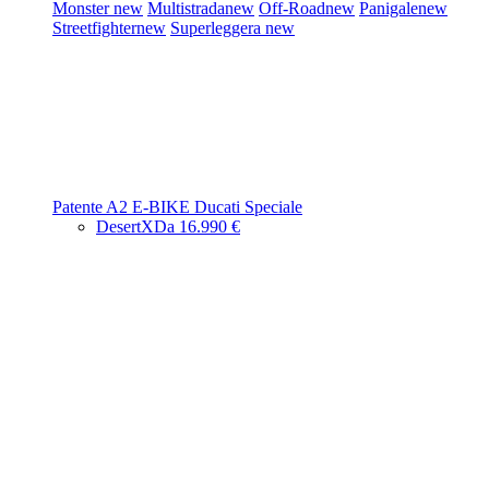
Monster
new
Multistrada
new
Off-Road
new
Panigale
new
Streetfighter
new
Superleggera
new
Patente A2
E-BIKE
Ducati Speciale
DesertX
Da 16.990 €