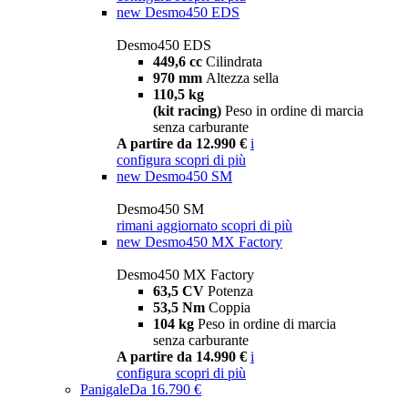
new
Desmo450 EDS
Desmo450 EDS
449,6 cc
Cilindrata
970 mm
Altezza sella
110,5 kg
(kit racing)
Peso in ordine di marcia
senza carburante
A partire da 12.990 €
i
configura
scopri di più
new
Desmo450 SM
Desmo450 SM
rimani aggiornato
scopri di più
new
Desmo450 MX Factory
Desmo450 MX Factory
63,5 CV
Potenza
53,5 Nm
Coppia
104 kg
Peso in ordine di marcia
senza carburante
A partire da 14.990 €
i
configura
scopri di più
Panigale
Da 16.790 €