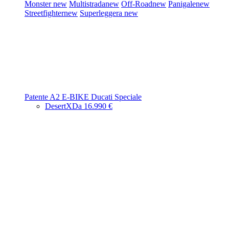
Monster
new
Multistrada
new
Off-Road
new
Panigale
new
Streetfighter
new
Superleggera
new
Patente A2
E-BIKE
Ducati Speciale
DesertX
Da 16.990 €