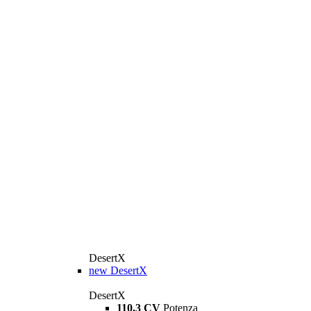
DesertX
new
DesertX
DesertX
110,3 CV
Potenza