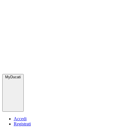
MyDucati
Accedi
Registrati