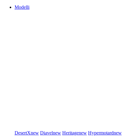
Modelli
DesertX
new
Diavel
new
Heritage
new
Hypermotard
new