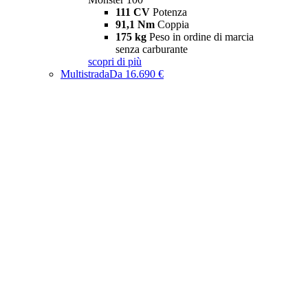
111 CV
Potenza
91,1 Nm
Coppia
175 kg
Peso in ordine di marcia
senza carburante
scopri di più
Multistrada
Da 16.690 €