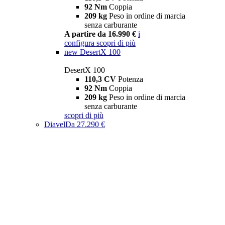
92 Nm
Coppia
209 kg
Peso in ordine di marcia
senza carburante
A partire da 16.990 €
i
configura
scopri di più
new
DesertX 100
DesertX 100
110,3 CV
Potenza
92 Nm
Coppia
209 kg
Peso in ordine di marcia
senza carburante
scopri di più
Diavel
Da 27.290 €