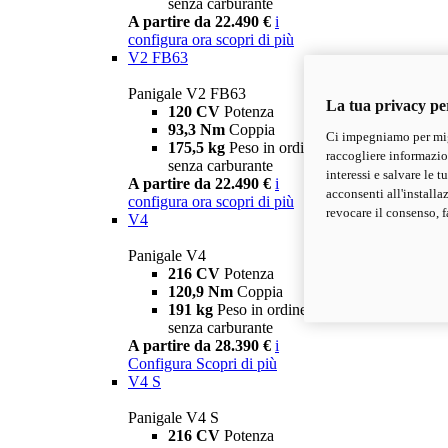
senza carburante
A partire da 22.490 €
i
configura ora
scopri di più
V2 FB63
Panigale V2 FB63
La tua privacy pe
120 CV
Potenza
93,3 Nm
Coppia
Ci impegniamo per migl
175,5 kg
Peso in ordine di marcia
raccogliere informazioni
senza carburante
interessi e salvare le 
A partire da 22.490 €
i
acconsenti all'installa
configura ora
scopri di più
revocare il consenso, f
V4
Panigale V4
216 CV
Potenza
120,9 Nm
Coppia
191 kg
Peso in ordine di marcia
senza carburante
A partire da 28.390 €
i
Configura
Scopri di più
V4 S
Panigale V4 S
216 CV
Potenza