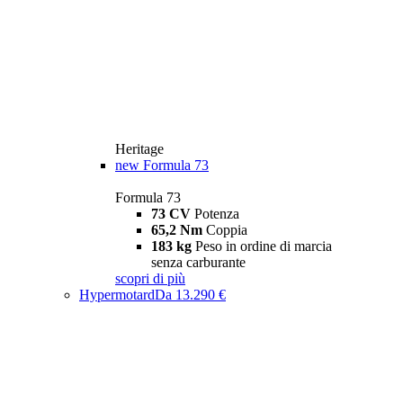
Heritage
new
Formula 73
Formula 73
73 CV
Potenza
65,2 Nm
Coppia
183 kg
Peso in ordine di marcia
senza carburante
scopri di più
Hypermotard
Da 13.290 €