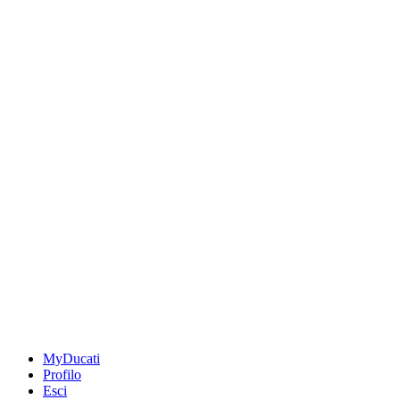
MyDucati
Profilo
Esci