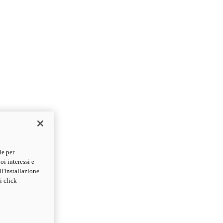
ie per
oi interessi e
ll'installazione
i click