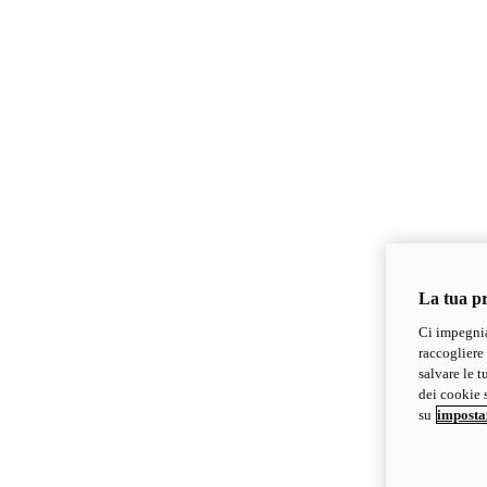
La tua pr
Ci impegnia
raccogliere 
salvare le t
dei cookie s
su
imposta