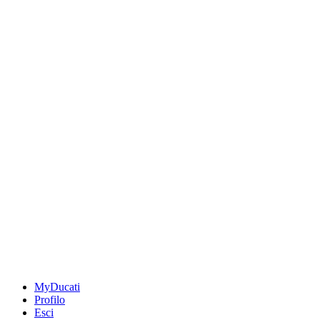
MyDucati
Profilo
Esci