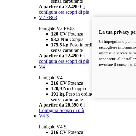
senza carburante
A partire da 22.490 €
i
configura ora
scopri di più
V2 FB63
Panigale V2 FB63
La tua privacy pe
120 CV
Potenza
93,3 Nm
Coppia
Ci impegniamo per migl
175,5 kg
Peso in ordine di marcia
raccogliere informazioni
senza carburante
interessi e salvare le 
A partire da 22.490 €
i
acconsenti all'installa
configura ora
scopri di più
revocare il consenso, f
V4
Panigale V4
216 CV
Potenza
120,9 Nm
Coppia
191 kg
Peso in ordine di marcia
senza carburante
A partire da 28.390 €
i
Configura
Scopri di più
V4 S
Panigale V4 S
216 CV
Potenza