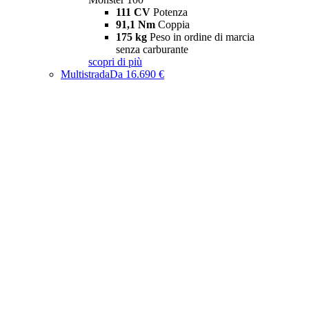
111 CV
Potenza
91,1 Nm
Coppia
175 kg
Peso in ordine di marcia
senza carburante
scopri di più
Multistrada
Da 16.690 €