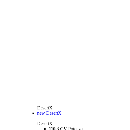
DesertX
new
DesertX
DesertX
110,3 CV
Potenza