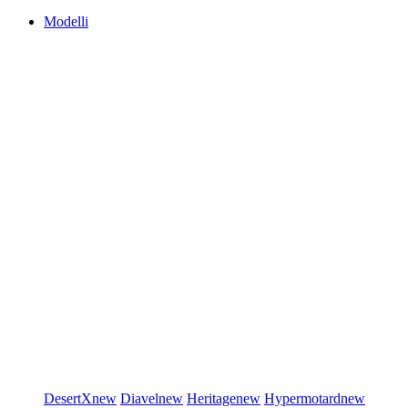
Modelli
DesertX
new
Diavel
new
Heritage
new
Hypermotard
new