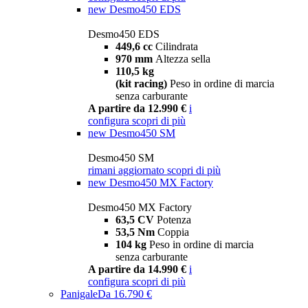
new
Desmo450 EDS
Desmo450 EDS
449,6 cc
Cilindrata
970 mm
Altezza sella
110,5 kg
(kit racing)
Peso in ordine di marcia
senza carburante
A partire da 12.990 €
i
configura
scopri di più
new
Desmo450 SM
Desmo450 SM
rimani aggiornato
scopri di più
new
Desmo450 MX Factory
Desmo450 MX Factory
63,5 CV
Potenza
53,5 Nm
Coppia
104 kg
Peso in ordine di marcia
senza carburante
A partire da 14.990 €
i
configura
scopri di più
Panigale
Da 16.790 €