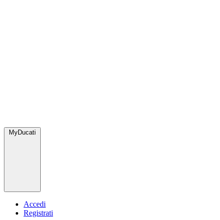
MyDucati
Accedi
Registrati