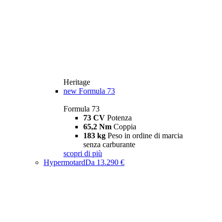
Heritage
new
Formula 73
Formula 73
73 CV
Potenza
65,2 Nm
Coppia
183 kg
Peso in ordine di marcia
senza carburante
scopri di più
Hypermotard
Da 13.290 €