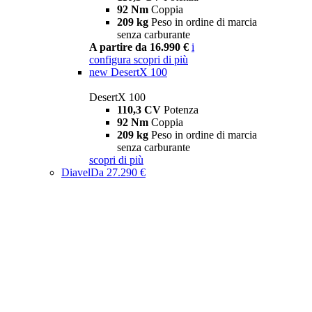
92 Nm
Coppia
209 kg
Peso in ordine di marcia
senza carburante
A partire da 16.990 €
i
configura
scopri di più
new
DesertX 100
DesertX 100
110,3 CV
Potenza
92 Nm
Coppia
209 kg
Peso in ordine di marcia
senza carburante
scopri di più
Diavel
Da 27.290 €