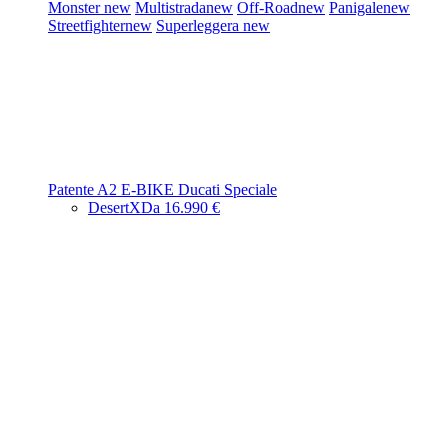
Monster
new
Multistrada
new
Off-Road
new
Panigale
new
Streetfighter
new
Superleggera
new
Patente A2
E-BIKE
Ducati Speciale
DesertX
Da 16.990 €