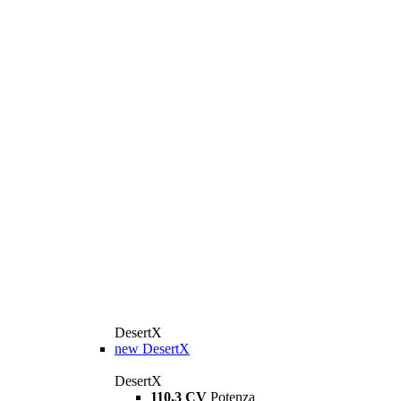
DesertX
new
DesertX
DesertX
110,3 CV
Potenza