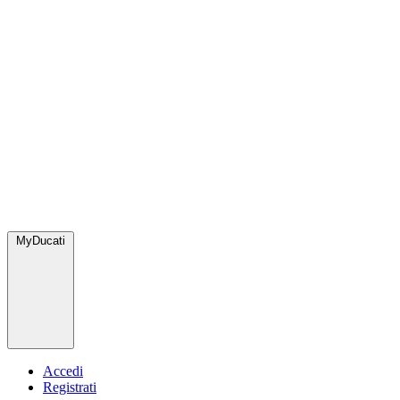
MyDucati
Accedi
Registrati