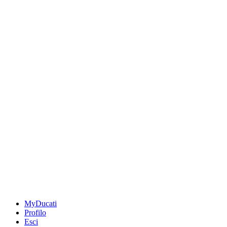
MyDucati
Profilo
Esci