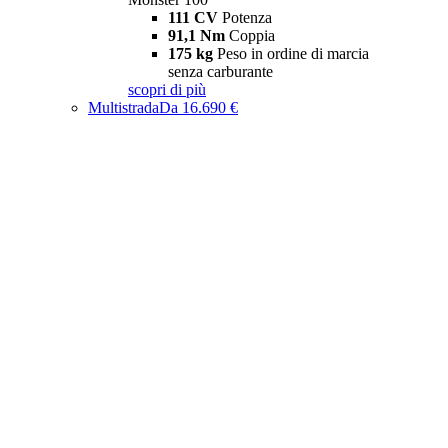
111 CV
Potenza
91,1 Nm
Coppia
175 kg
Peso in ordine di marcia
senza carburante
scopri di più
Multistrada
Da 16.690 €