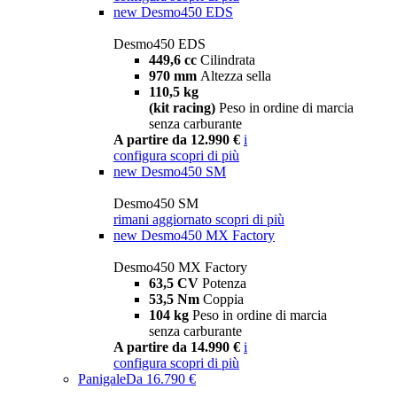
new
Desmo450 EDS
Desmo450 EDS
449,6 cc
Cilindrata
970 mm
Altezza sella
110,5 kg
(kit racing)
Peso in ordine di marcia
senza carburante
A partire da 12.990 €
i
configura
scopri di più
new
Desmo450 SM
Desmo450 SM
rimani aggiornato
scopri di più
new
Desmo450 MX Factory
Desmo450 MX Factory
63,5 CV
Potenza
53,5 Nm
Coppia
104 kg
Peso in ordine di marcia
senza carburante
A partire da 14.990 €
i
configura
scopri di più
Panigale
Da 16.790 €