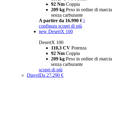
92 Nm
Coppia
209 kg
Peso in ordine di marcia
senza carburante
A partire da 16.990 €
i
configura
scopri di più
new
DesertX 100
DesertX 100
110,3 CV
Potenza
92 Nm
Coppia
209 kg
Peso in ordine di marcia
senza carburante
scopri di più
Diavel
Da 27.290 €