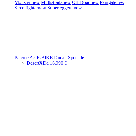
Monster
new
Multistrada
new
Off-Road
new
Panigale
new
Streetfighter
new
Superleggera
new
Patente A2
E-BIKE
Ducati Speciale
DesertX
Da 16.990 €