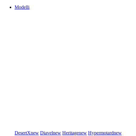
Modelli
DesertX
new
Diavel
new
Heritage
new
Hypermotard
new