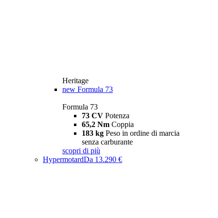
Heritage
new
Formula 73
Formula 73
73 CV
Potenza
65,2 Nm
Coppia
183 kg
Peso in ordine di marcia
senza carburante
scopri di più
Hypermotard
Da 13.290 €