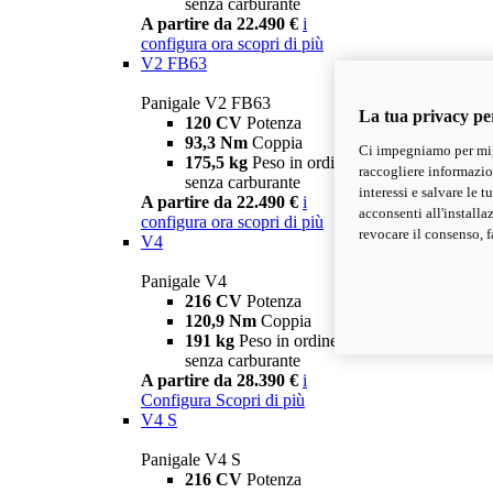
senza carburante
A partire da 22.490 €
i
configura ora
scopri di più
V2 FB63
Panigale V2 FB63
La tua privacy pe
120 CV
Potenza
93,3 Nm
Coppia
Ci impegniamo per migl
175,5 kg
Peso in ordine di marcia
raccogliere informazioni
senza carburante
interessi e salvare le 
A partire da 22.490 €
i
acconsenti all'installa
configura ora
scopri di più
revocare il consenso, f
V4
Panigale V4
216 CV
Potenza
120,9 Nm
Coppia
191 kg
Peso in ordine di marcia
senza carburante
A partire da 28.390 €
i
Configura
Scopri di più
V4 S
Panigale V4 S
216 CV
Potenza