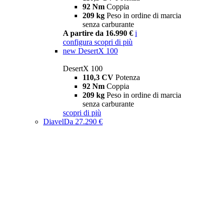
92 Nm
Coppia
209 kg
Peso in ordine di marcia
senza carburante
A partire da 16.990 €
i
configura
scopri di più
new
DesertX 100
DesertX 100
110,3 CV
Potenza
92 Nm
Coppia
209 kg
Peso in ordine di marcia
senza carburante
scopri di più
Diavel
Da 27.290 €