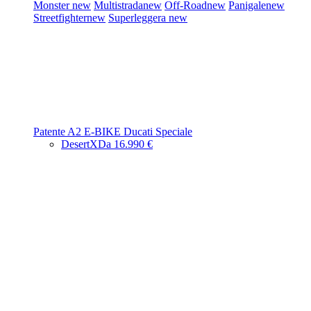
Monster
new
Multistrada
new
Off-Road
new
Panigale
new
Streetfighter
new
Superleggera
new
Patente A2
E-BIKE
Ducati Speciale
DesertX
Da 16.990 €