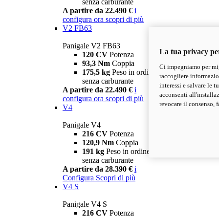
senza carburante
A partire da 22.490 €
i
configura ora
scopri di più
V2 FB63
Panigale V2 FB63
La tua privacy pe
120 CV
Potenza
93,3 Nm
Coppia
Ci impegniamo per migl
175,5 kg
Peso in ordine di marcia
raccogliere informazioni
senza carburante
interessi e salvare le 
A partire da 22.490 €
i
acconsenti all'installa
configura ora
scopri di più
revocare il consenso, f
V4
Panigale V4
216 CV
Potenza
120,9 Nm
Coppia
191 kg
Peso in ordine di marcia
senza carburante
A partire da 28.390 €
i
Configura
Scopri di più
V4 S
Panigale V4 S
216 CV
Potenza