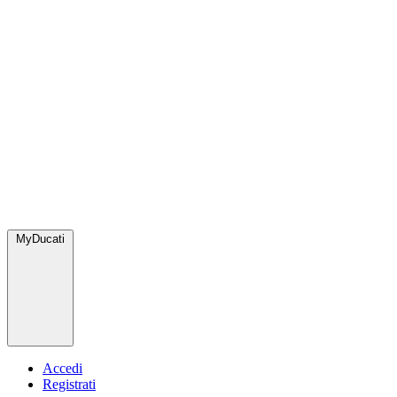
MyDucati
Accedi
Registrati