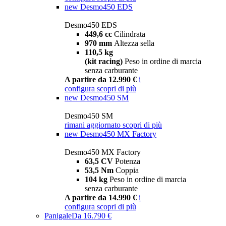
new
Desmo450 EDS
Desmo450 EDS
449,6 cc
Cilindrata
970 mm
Altezza sella
110,5 kg
(kit racing)
Peso in ordine di marcia
senza carburante
A partire da 12.990 €
i
configura
scopri di più
new
Desmo450 SM
Desmo450 SM
rimani aggiornato
scopri di più
new
Desmo450 MX Factory
Desmo450 MX Factory
63,5 CV
Potenza
53,5 Nm
Coppia
104 kg
Peso in ordine di marcia
senza carburante
A partire da 14.990 €
i
configura
scopri di più
Panigale
Da 16.790 €