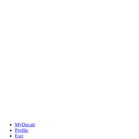
MyDucati
Profilo
Esci