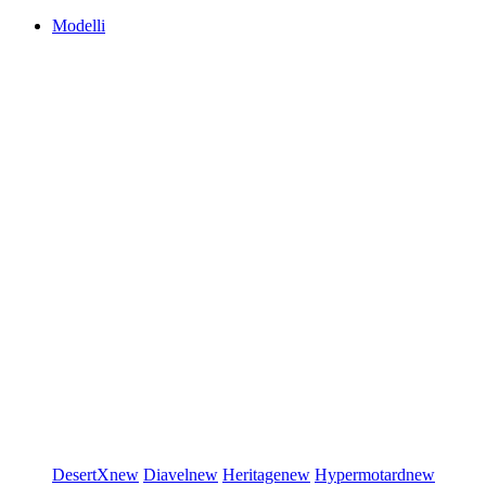
Modelli
DesertX
new
Diavel
new
Heritage
new
Hypermotard
new