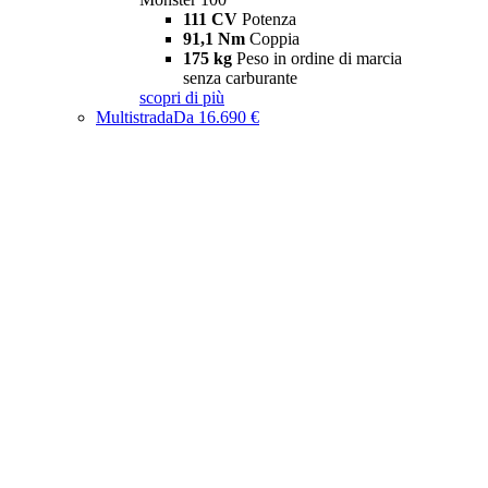
111 CV
Potenza
91,1 Nm
Coppia
175 kg
Peso in ordine di marcia
senza carburante
scopri di più
Multistrada
Da 16.690 €