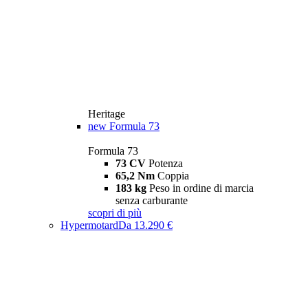
Heritage
new
Formula 73
Formula 73
73 CV
Potenza
65,2 Nm
Coppia
183 kg
Peso in ordine di marcia
senza carburante
scopri di più
Hypermotard
Da 13.290 €