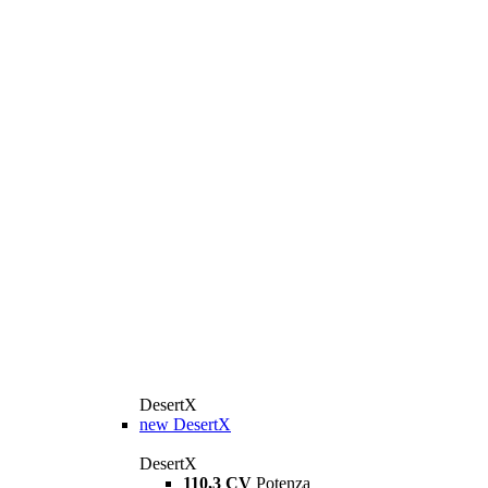
DesertX
new
DesertX
DesertX
110,3 CV
Potenza