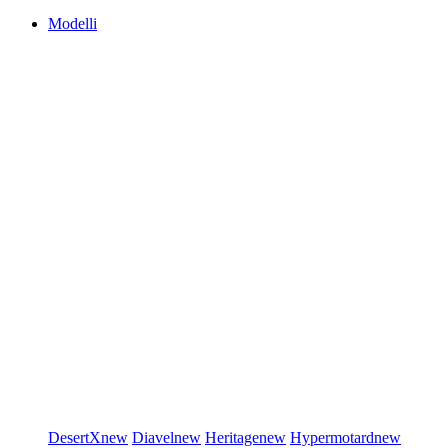
Modelli
DesertX
new
Diavel
new
Heritage
new
Hypermotard
new