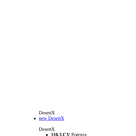
DesertX
new
DesertX
DesertX
110,3 CV
Potenza