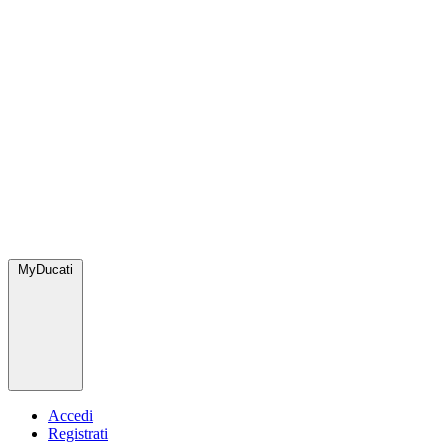
MyDucati
Accedi
Registrati