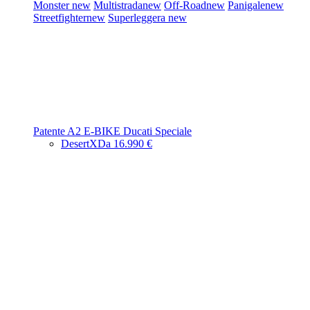
Monster
new
Multistrada
new
Off-Road
new
Panigale
new
Streetfighter
new
Superleggera
new
Patente A2
E-BIKE
Ducati Speciale
DesertX
Da 16.990 €