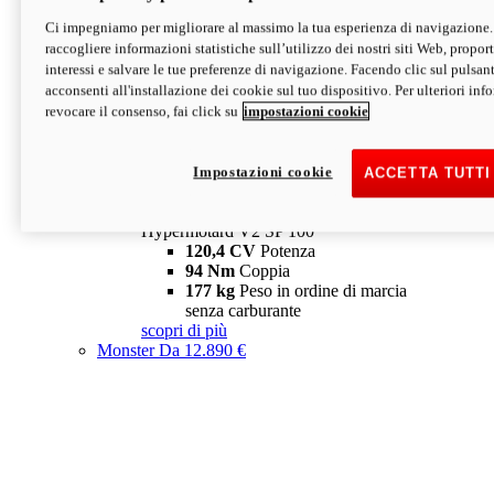
Ci impegniamo per migliorare al massimo la tua esperienza di navigazione.
Hypermotard V2 SP
raccogliere informazioni statistiche sull’utilizzo dei nostri siti Web, proporti
120,4 CV
Potenza
interessi e salvare le tue preferenze di navigazione. Facendo clic sul pulsant
94 Nm
Coppia
acconsenti all'installazione dei cookie sul tuo dispositivo. Per ulteriori in
177 kg
Peso in ordine di marcia
revocare il consenso, fai click su
impostazioni cookie
senza carburante
A partire da 19.890 €
Depotenziata 35 kW: 18.890 €
i
configura
scopri di più
Impostazioni cookie
ACCETTA TUTTI
new
V2 SP 100
Hypermotard V2 SP 100
120,4 CV
Potenza
94 Nm
Coppia
177 kg
Peso in ordine di marcia
senza carburante
scopri di più
Monster
Da 12.890 €