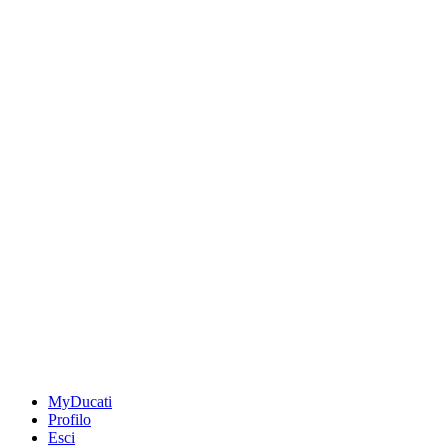
MyDucati
Profilo
Esci