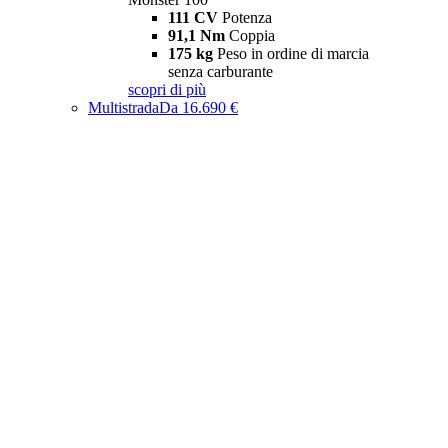
111 CV
Potenza
91,1 Nm
Coppia
175 kg
Peso in ordine di marcia
senza carburante
scopri di più
Multistrada
Da 16.690 €