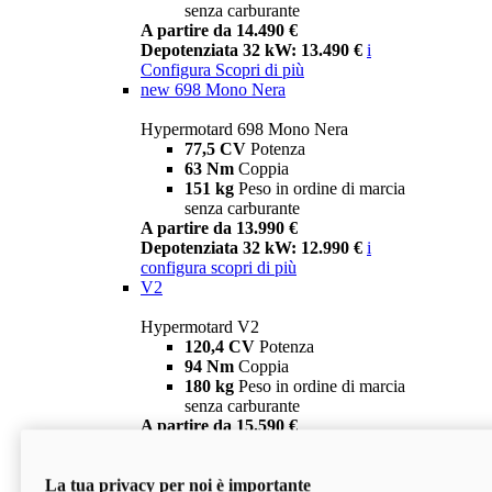
senza carburante
A partire da 14.490 €
Depotenziata 32 kW: 13.490 €
i
Configura
Scopri di più
new
698 Mono Nera
Hypermotard 698 Mono Nera
77,5 CV
Potenza
63 Nm
Coppia
151 kg
Peso in ordine di marcia
senza carburante
A partire da 13.990 €
Depotenziata 32 kW: 12.990 €
i
configura
scopri di più
V2
Hypermotard V2
120,4 CV
Potenza
94 Nm
Coppia
180 kg
Peso in ordine di marcia
senza carburante
A partire da 15.590 €
Depotenziata 35 kW: 14.590 €
i
configura
scopri di più
La tua privacy per noi è importante
V2 SP