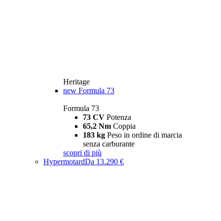
Heritage
new
Formula 73
Formula 73
73 CV
Potenza
65,2 Nm
Coppia
183 kg
Peso in ordine di marcia
senza carburante
scopri di più
Hypermotard
Da 13.290 €