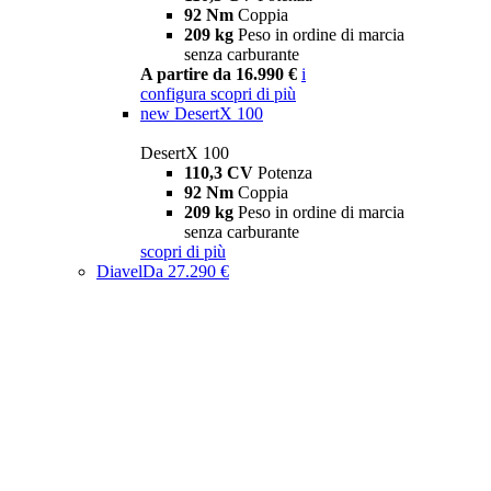
92 Nm
Coppia
209 kg
Peso in ordine di marcia
senza carburante
A partire da 16.990 €
i
configura
scopri di più
new
DesertX 100
DesertX 100
110,3 CV
Potenza
92 Nm
Coppia
209 kg
Peso in ordine di marcia
senza carburante
scopri di più
Diavel
Da 27.290 €