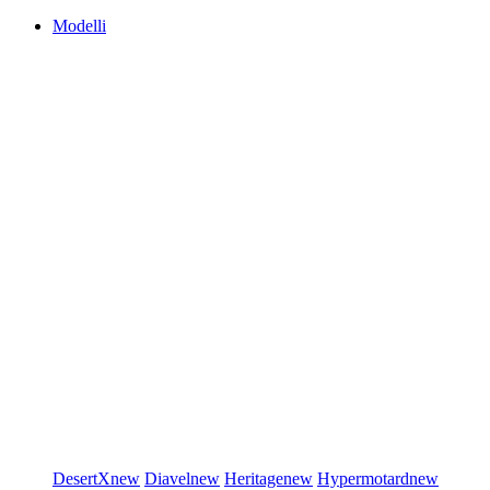
Modelli
DesertX
new
Diavel
new
Heritage
new
Hypermotard
new