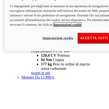
Ci impegniamo per migliorare al massimo la tua esperienza di navigazione.
Hypermotard V2 SP
raccogliere informazioni statistiche sull’utilizzo dei nostri siti Web, proporti
120,4 CV
Potenza
interessi e salvare le tue preferenze di navigazione. Facendo clic sul pulsant
94 Nm
Coppia
acconsenti all'installazione dei cookie sul tuo dispositivo. Per ulteriori in
177 kg
Peso in ordine di marcia
revocare il consenso, fai click su
impostazioni cookie
senza carburante
A partire da 19.890 €
Depotenziata 35 kW: 18.890 €
i
configura
scopri di più
Impostazioni cookie
ACCETTA TUTTI
new
V2 SP 100
Hypermotard V2 SP 100
120,4 CV
Potenza
94 Nm
Coppia
177 kg
Peso in ordine di marcia
senza carburante
scopri di più
Monster
Da 12.890 €