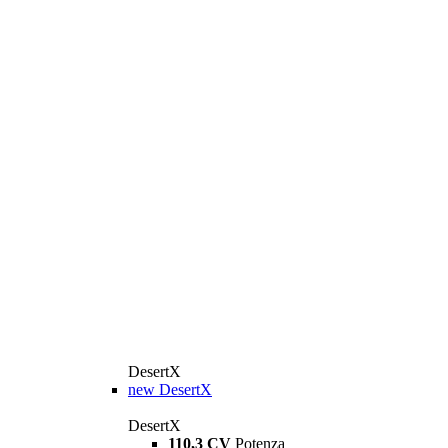
DesertX
new
DesertX
DesertX
110,3 CV
Potenza