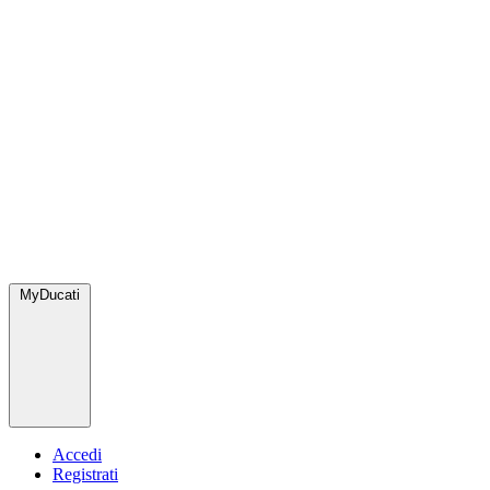
MyDucati
Accedi
Registrati