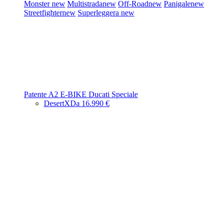
Monster
new
Multistrada
new
Off-Road
new
Panigale
new
Streetfighter
new
Superleggera
new
Patente A2
E-BIKE
Ducati Speciale
DesertX
Da 16.990 €