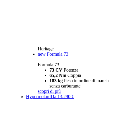
Heritage
new
Formula 73
Formula 73
73 CV
Potenza
65,2 Nm
Coppia
183 kg
Peso in ordine di marcia
senza carburante
scopri di più
Hypermotard
Da 13.290 €