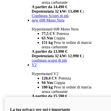
senza carburante
A partire da 14.490 €
Depotenziata 32 kW: 13.490 €
i
Configura
Scopri di più
new
698 Mono Nera
Hypermotard 698 Mono Nera
77,5 CV
Potenza
63 Nm
Coppia
151 kg
Peso in ordine di marcia
senza carburante
A partire da 13.990 €
Depotenziata 32 kW: 12.990 €
i
configura
scopri di più
V2
Hypermotard V2
120,4 CV
Potenza
94 Nm
Coppia
180 kg
Peso in ordine di marcia
senza carburante
A partire da 15.590 €
Depotenziata 35 kW: 14.590 €
i
configura
scopri di più
La tua privacy per noi è importante
V2 SP