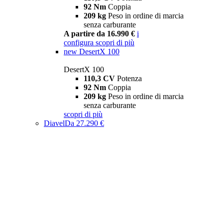
92 Nm
Coppia
209 kg
Peso in ordine di marcia
senza carburante
A partire da 16.990 €
i
configura
scopri di più
new
DesertX 100
DesertX 100
110,3 CV
Potenza
92 Nm
Coppia
209 kg
Peso in ordine di marcia
senza carburante
scopri di più
Diavel
Da 27.290 €