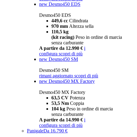
new
Desmo450 EDS
Desmo450 EDS
449,6 cc
Cilindrata
970 mm
Altezza sella
110,5 kg
(kit racing)
Peso in ordine di marcia
senza carburante
A partire da 12.990 €
i
configura
scopri di più
new
Desmo450 SM
Desmo450 SM
rimani aggiornato
scopri di più
new
Desmo450 MX Factory
Desmo450 MX Factory
63,5 CV
Potenza
53,5 Nm
Coppia
104 kg
Peso in ordine di marcia
senza carburante
A partire da 14.990 €
i
configura
scopri di più
Panigale
Da 16.790 €