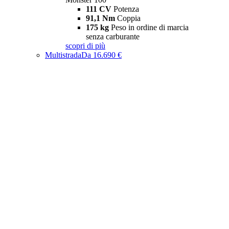
111 CV
Potenza
91,1 Nm
Coppia
175 kg
Peso in ordine di marcia
senza carburante
scopri di più
Multistrada
Da 16.690 €