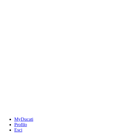
MyDucati
Profilo
Esci