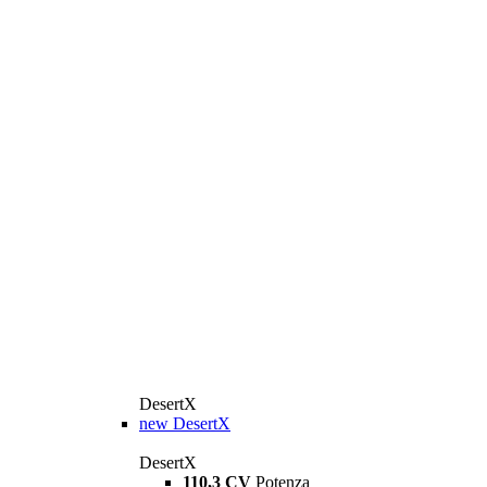
DesertX
new
DesertX
DesertX
110,3 CV
Potenza