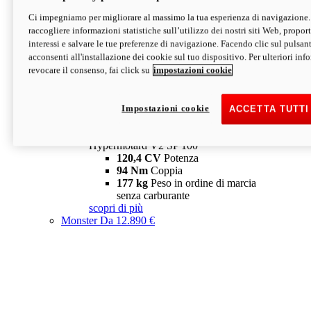
Ci impegniamo per migliorare al massimo la tua esperienza di navigazione.
Hypermotard V2 SP
raccogliere informazioni statistiche sull’utilizzo dei nostri siti Web, proporti
120,4 CV
Potenza
interessi e salvare le tue preferenze di navigazione. Facendo clic sul pulsant
94 Nm
Coppia
acconsenti all'installazione dei cookie sul tuo dispositivo. Per ulteriori in
177 kg
Peso in ordine di marcia
revocare il consenso, fai click su
impostazioni cookie
senza carburante
A partire da 19.890 €
Depotenziata 35 kW: 18.890 €
i
configura
scopri di più
Impostazioni cookie
ACCETTA TUTTI
new
V2 SP 100
Hypermotard V2 SP 100
120,4 CV
Potenza
94 Nm
Coppia
177 kg
Peso in ordine di marcia
senza carburante
scopri di più
Monster
Da 12.890 €