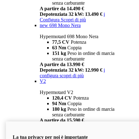
senza carburante
A partire da 14.490 €
Depotenziata 32 kW: 13.490 €
i
Configura
Scopri di più
new
698 Mono Nera
Hypermotard 698 Mono Nera
77,5 CV
Potenza
63 Nm
Coppia
151 kg
Peso in ordine di marcia
senza carburante
A partire da 13.990 €
Depotenziata 32 kW: 12.990 €
i
configura
scopri di più
V2
Hypermotard V2
120,4 CV
Potenza
94 Nm
Coppia
180 kg
Peso in ordine di marcia
senza carburante
A partire da 15.590 €
Depotenziata 35 kW: 14.590 €
i
configura
scopri di più
La tua privacy per noi è importante
V2 SP