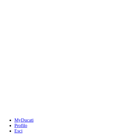
MyDucati
Profilo
Esci