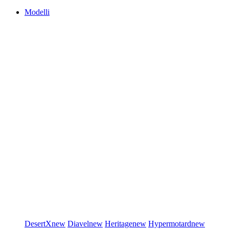
Modelli
DesertX
new
Diavel
new
Heritage
new
Hypermotard
new