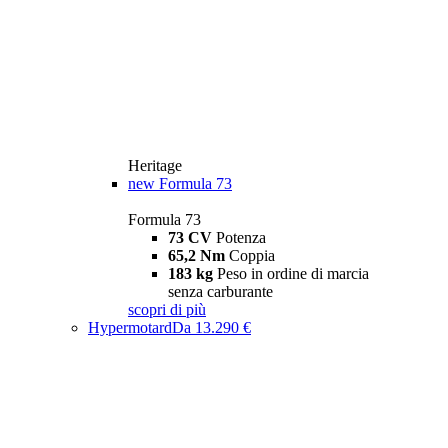
Heritage
new
Formula 73
Formula 73
73 CV
Potenza
65,2 Nm
Coppia
183 kg
Peso in ordine di marcia
senza carburante
scopri di più
Hypermotard
Da 13.290 €