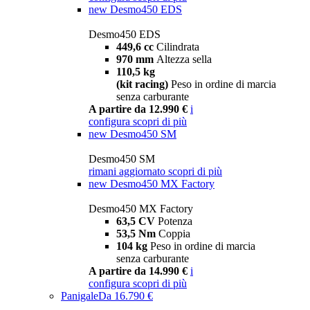
new
Desmo450 EDS
Desmo450 EDS
449,6 cc
Cilindrata
970 mm
Altezza sella
110,5 kg
(kit racing)
Peso in ordine di marcia
senza carburante
A partire da 12.990 €
i
configura
scopri di più
new
Desmo450 SM
Desmo450 SM
rimani aggiornato
scopri di più
new
Desmo450 MX Factory
Desmo450 MX Factory
63,5 CV
Potenza
53,5 Nm
Coppia
104 kg
Peso in ordine di marcia
senza carburante
A partire da 14.990 €
i
configura
scopri di più
Panigale
Da 16.790 €