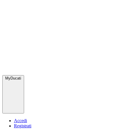
MyDucati
Accedi
Registrati