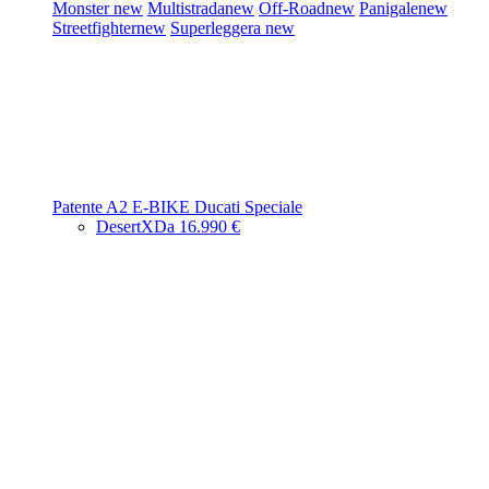
Monster
new
Multistrada
new
Off-Road
new
Panigale
new
Streetfighter
new
Superleggera
new
Patente A2
E-BIKE
Ducati Speciale
DesertX
Da 16.990 €