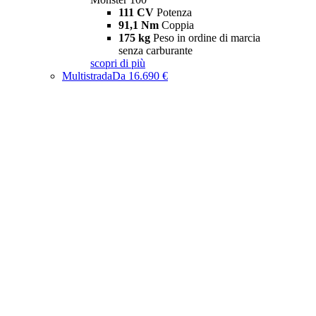
111 CV
Potenza
91,1 Nm
Coppia
175 kg
Peso in ordine di marcia
senza carburante
scopri di più
Multistrada
Da 16.690 €