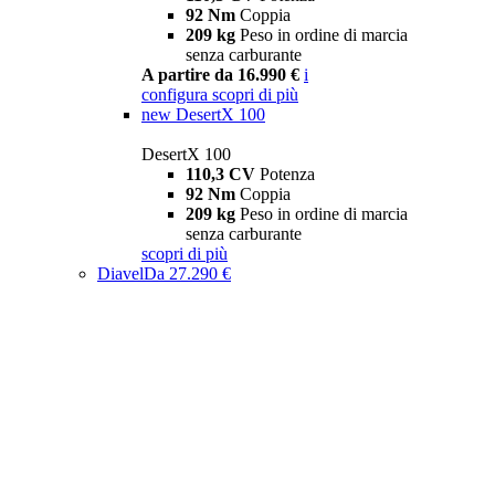
92 Nm
Coppia
209 kg
Peso in ordine di marcia
senza carburante
A partire da 16.990 €
i
configura
scopri di più
new
DesertX 100
DesertX 100
110,3 CV
Potenza
92 Nm
Coppia
209 kg
Peso in ordine di marcia
senza carburante
scopri di più
Diavel
Da 27.290 €