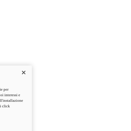
ie per
oi interessi e
ll'installazione
i click