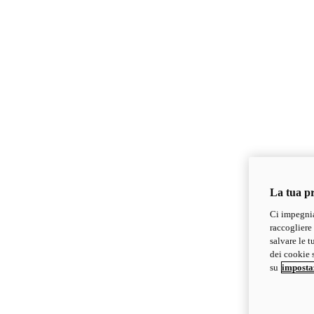
La tua pr
Ci impegnia
raccogliere 
salvare le t
dei cookie s
su
imposta