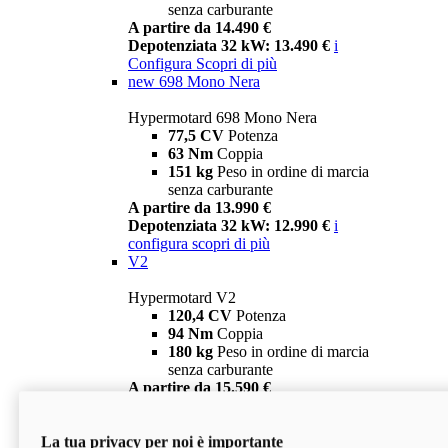
senza carburante
A partire da 14.490 €
Depotenziata 32 kW: 13.490 €
i
Configura
Scopri di più
new
698 Mono Nera
Hypermotard 698 Mono Nera
77,5 CV
Potenza
63 Nm
Coppia
151 kg
Peso in ordine di marcia
senza carburante
A partire da 13.990 €
Depotenziata 32 kW: 12.990 €
i
configura
scopri di più
V2
Hypermotard V2
120,4 CV
Potenza
94 Nm
Coppia
180 kg
Peso in ordine di marcia
senza carburante
A partire da 15.590 €
Depotenziata 35 kW: 14.590 €
i
configura
scopri di più
La tua privacy per noi è importante
V2 SP