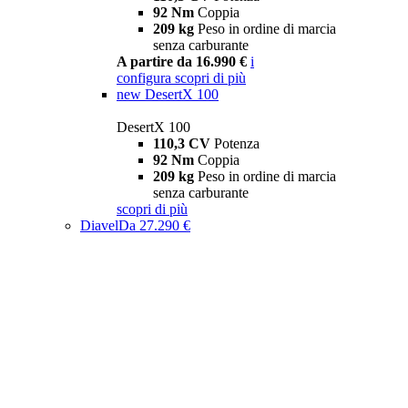
92 Nm
Coppia
209 kg
Peso in ordine di marcia
senza carburante
A partire da 16.990 €
i
configura
scopri di più
new
DesertX 100
DesertX 100
110,3 CV
Potenza
92 Nm
Coppia
209 kg
Peso in ordine di marcia
senza carburante
scopri di più
Diavel
Da 27.290 €