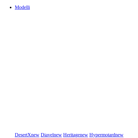
Modelli
DesertX
new
Diavel
new
Heritage
new
Hypermotard
new