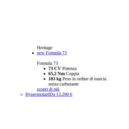
Heritage
new
Formula 73
Formula 73
73 CV
Potenza
65,2 Nm
Coppia
183 kg
Peso in ordine di marcia
senza carburante
scopri di più
Hypermotard
Da 13.290 €