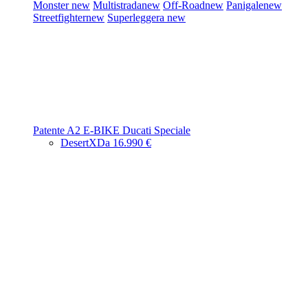
Monster
new
Multistrada
new
Off-Road
new
Panigale
new
Streetfighter
new
Superleggera
new
Patente A2
E-BIKE
Ducati Speciale
DesertX
Da 16.990 €