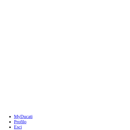
MyDucati
Profilo
Esci