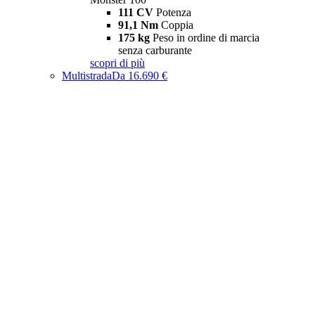
111 CV
Potenza
91,1 Nm
Coppia
175 kg
Peso in ordine di marcia
senza carburante
scopri di più
Multistrada
Da 16.690 €