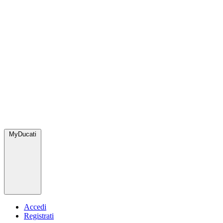
MyDucati
Accedi
Registrati