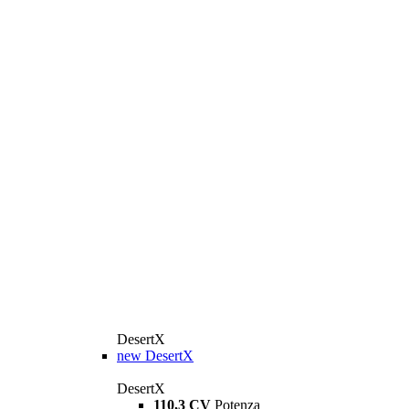
DesertX
new
DesertX
DesertX
110,3 CV
Potenza