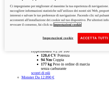
Ci impegniamo per migliorare al massimo la tua esperienza di navigazione.
Hypermotard V2 SP
raccogliere informazioni statistiche sull’utilizzo dei nostri siti Web, proporti
120,4 CV
Potenza
interessi e salvare le tue preferenze di navigazione. Facendo clic sul pulsant
94 Nm
Coppia
acconsenti all'installazione dei cookie sul tuo dispositivo. Per ulteriori in
177 kg
Peso in ordine di marcia
revocare il consenso, fai click su
impostazioni cookie
senza carburante
A partire da 19.890 €
Depotenziata 35 kW: 18.890 €
i
configura
scopri di più
Impostazioni cookie
ACCETTA TUTTI
new
V2 SP 100
Hypermotard V2 SP 100
120,4 CV
Potenza
94 Nm
Coppia
177 kg
Peso in ordine di marcia
senza carburante
scopri di più
Monster
Da 12.890 €