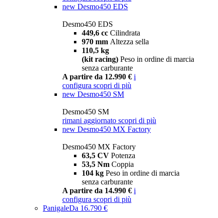
new
Desmo450 EDS
Desmo450 EDS
449,6 cc
Cilindrata
970 mm
Altezza sella
110,5 kg
(kit racing)
Peso in ordine di marcia
senza carburante
A partire da 12.990 €
i
configura
scopri di più
new
Desmo450 SM
Desmo450 SM
rimani aggiornato
scopri di più
new
Desmo450 MX Factory
Desmo450 MX Factory
63,5 CV
Potenza
53,5 Nm
Coppia
104 kg
Peso in ordine di marcia
senza carburante
A partire da 14.990 €
i
configura
scopri di più
Panigale
Da 16.790 €