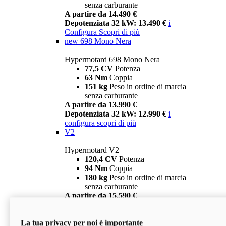
senza carburante
A partire da 14.490 €
Depotenziata 32 kW: 13.490 €
i
Configura
Scopri di più
new
698 Mono Nera
Hypermotard 698 Mono Nera
77,5 CV
Potenza
63 Nm
Coppia
151 kg
Peso in ordine di marcia
senza carburante
A partire da 13.990 €
Depotenziata 32 kW: 12.990 €
i
configura
scopri di più
V2
Hypermotard V2
120,4 CV
Potenza
94 Nm
Coppia
180 kg
Peso in ordine di marcia
senza carburante
A partire da 15.590 €
Depotenziata 35 kW: 14.590 €
i
configura
scopri di più
La tua privacy per noi è importante
V2 SP