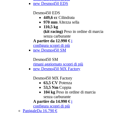
new
Desmo450 EDS
Desmo450 EDS
449,6 cc
Cilindrata
970 mm
Altezza sella
110,5 kg
(kit racing)
Peso in ordine di marcia
senza carburante
A partire da 12.990 €
i
configura
scopri di più
new
Desmo450 SM
Desmo450 SM
rimani aggiornato
scopri di più
new
Desmo450 MX Factory
Desmo450 MX Factory
63,5 CV
Potenza
53,5 Nm
Coppia
104 kg
Peso in ordine di marcia
senza carburante
A partire da 14.990 €
i
configura
scopri di più
Panigale
Da 16.790 €