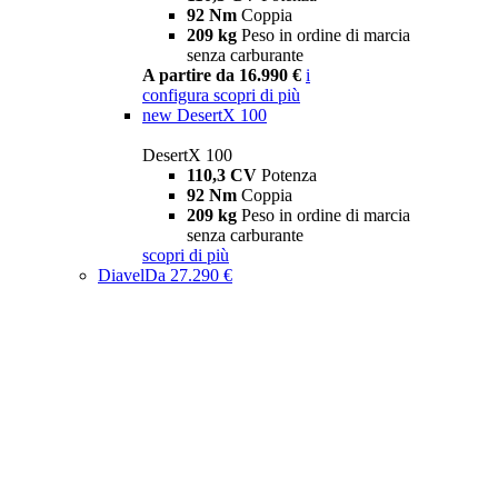
92 Nm
Coppia
209 kg
Peso in ordine di marcia
senza carburante
A partire da 16.990 €
i
configura
scopri di più
new
DesertX 100
DesertX 100
110,3 CV
Potenza
92 Nm
Coppia
209 kg
Peso in ordine di marcia
senza carburante
scopri di più
Diavel
Da 27.290 €