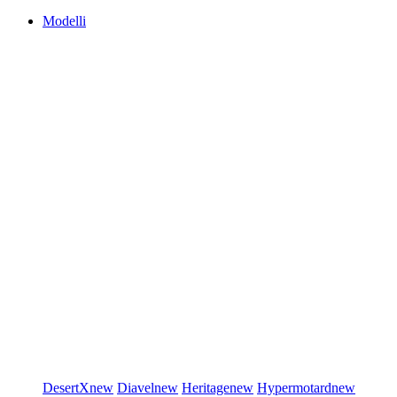
Modelli
DesertX
new
Diavel
new
Heritage
new
Hypermotard
new