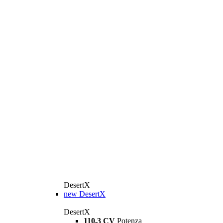
DesertX
new
DesertX
DesertX
110,3 CV
Potenza