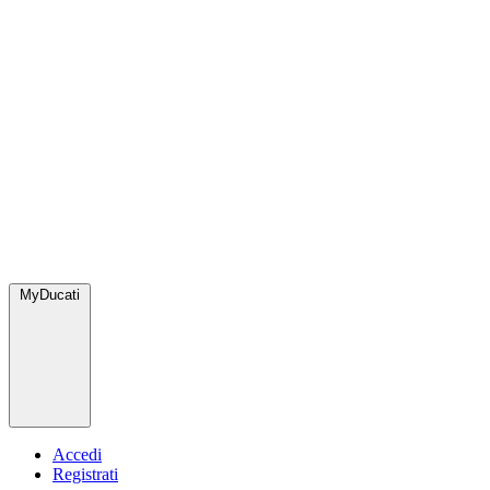
MyDucati
Accedi
Registrati