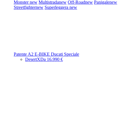
Monster
new
Multistrada
new
Off-Road
new
Panigale
new
Streetfighter
new
Superleggera
new
Patente A2
E-BIKE
Ducati Speciale
DesertX
Da 16.990 €