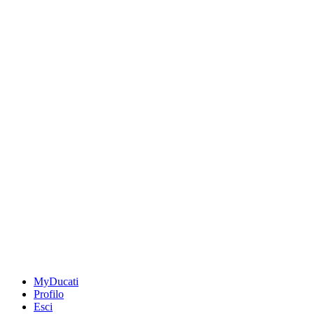
MyDucati
Profilo
Esci