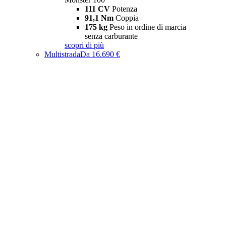
111 CV
Potenza
91,1 Nm
Coppia
175 kg
Peso in ordine di marcia
senza carburante
scopri di più
Multistrada
Da 16.690 €