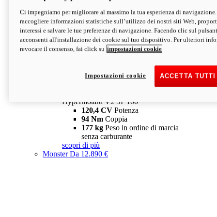
Ci impegniamo per migliorare al massimo la tua esperienza di navigazione.
Hypermotard V2 SP
raccogliere informazioni statistiche sull’utilizzo dei nostri siti Web, proporti
120,4 CV
Potenza
interessi e salvare le tue preferenze di navigazione. Facendo clic sul pulsant
94 Nm
Coppia
acconsenti all'installazione dei cookie sul tuo dispositivo. Per ulteriori in
177 kg
Peso in ordine di marcia
revocare il consenso, fai click su
impostazioni cookie
senza carburante
A partire da 19.890 €
Depotenziata 35 kW: 18.890 €
i
configura
scopri di più
Impostazioni cookie
ACCETTA TUTTI
new
V2 SP 100
Hypermotard V2 SP 100
120,4 CV
Potenza
94 Nm
Coppia
177 kg
Peso in ordine di marcia
senza carburante
scopri di più
Monster
Da 12.890 €