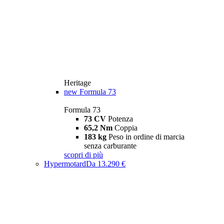
Heritage
new
Formula 73
Formula 73
73 CV
Potenza
65,2 Nm
Coppia
183 kg
Peso in ordine di marcia
senza carburante
scopri di più
Hypermotard
Da 13.290 €