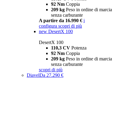
92 Nm
Coppia
209 kg
Peso in ordine di marcia
senza carburante
A partire da 16.990 €
i
configura
scopri di più
new
DesertX 100
DesertX 100
110,3 CV
Potenza
92 Nm
Coppia
209 kg
Peso in ordine di marcia
senza carburante
scopri di più
Diavel
Da 27.290 €