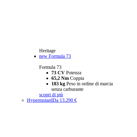
Heritage
new
Formula 73
Formula 73
73 CV
Potenza
65,2 Nm
Coppia
183 kg
Peso in ordine di marcia
senza carburante
scopri di più
Hypermotard
Da 13.290 €