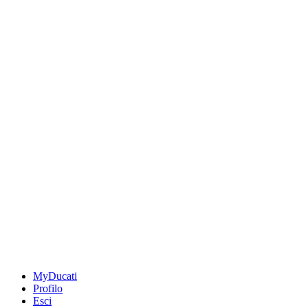
MyDucati
Profilo
Esci