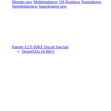
Monster
new
Multistrada
new
Off-Road
new
Panigale
new
Streetfighter
new
Superleggera
new
Patente A2
E-BIKE
Ducati Speciale
DesertX
Da 16.990 €