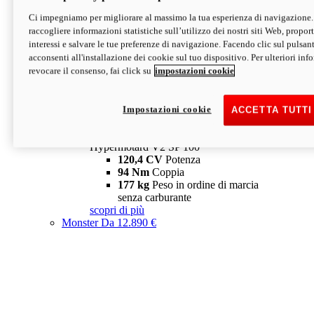
Ci impegniamo per migliorare al massimo la tua esperienza di navigazione.
Hypermotard V2 SP
raccogliere informazioni statistiche sull’utilizzo dei nostri siti Web, proporti
120,4 CV
Potenza
interessi e salvare le tue preferenze di navigazione. Facendo clic sul pulsant
94 Nm
Coppia
acconsenti all'installazione dei cookie sul tuo dispositivo. Per ulteriori in
177 kg
Peso in ordine di marcia
revocare il consenso, fai click su
impostazioni cookie
senza carburante
A partire da 19.890 €
Depotenziata 35 kW: 18.890 €
i
configura
scopri di più
Impostazioni cookie
ACCETTA TUTTI
new
V2 SP 100
Hypermotard V2 SP 100
120,4 CV
Potenza
94 Nm
Coppia
177 kg
Peso in ordine di marcia
senza carburante
scopri di più
Monster
Da 12.890 €