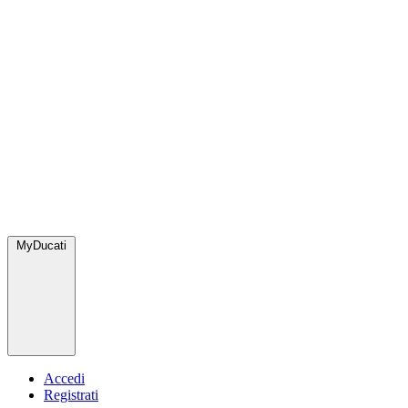
MyDucati
Accedi
Registrati