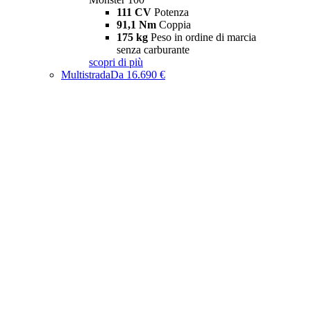
111 CV
Potenza
91,1 Nm
Coppia
175 kg
Peso in ordine di marcia
senza carburante
scopri di più
Multistrada
Da 16.690 €