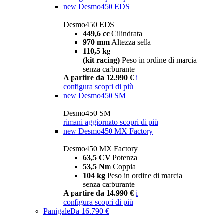
new
Desmo450 EDS
Desmo450 EDS
449,6 cc
Cilindrata
970 mm
Altezza sella
110,5 kg
(kit racing)
Peso in ordine di marcia
senza carburante
A partire da 12.990 €
i
configura
scopri di più
new
Desmo450 SM
Desmo450 SM
rimani aggiornato
scopri di più
new
Desmo450 MX Factory
Desmo450 MX Factory
63,5 CV
Potenza
53,5 Nm
Coppia
104 kg
Peso in ordine di marcia
senza carburante
A partire da 14.990 €
i
configura
scopri di più
Panigale
Da 16.790 €