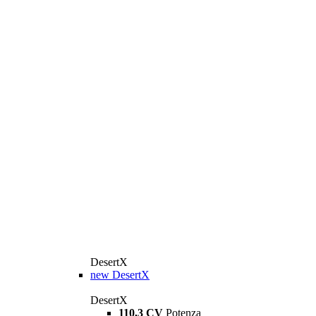
DesertX
new
DesertX
DesertX
110,3 CV
Potenza