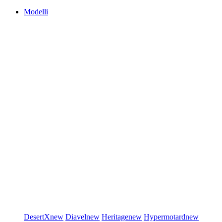
Modelli
DesertX
new
Diavel
new
Heritage
new
Hypermotard
new