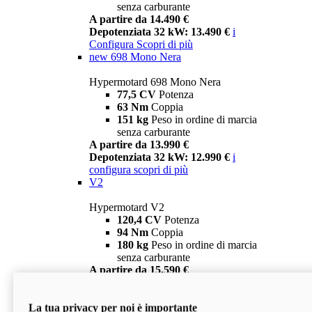
senza carburante
A partire da 14.490 €
Depotenziata 32 kW: 13.490 €
i
Configura
Scopri di più
new
698 Mono Nera
Hypermotard 698 Mono Nera
77,5 CV
Potenza
63 Nm
Coppia
151 kg
Peso in ordine di marcia
senza carburante
A partire da 13.990 €
Depotenziata 32 kW: 12.990 €
i
configura
scopri di più
V2
Hypermotard V2
120,4 CV
Potenza
94 Nm
Coppia
180 kg
Peso in ordine di marcia
senza carburante
A partire da 15.590 €
Depotenziata 35 kW: 14.590 €
i
configura
scopri di più
La tua privacy per noi è importante
V2 SP