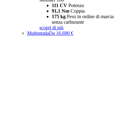
111 CV
Potenza
91,1 Nm
Coppia
175 kg
Peso in ordine di marcia
senza carburante
scopri di più
Multistrada
Da 16.690 €