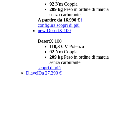
92 Nm
Coppia
209 kg
Peso in ordine di marcia
senza carburante
A partire da 16.990 €
i
configura
scopri di più
new
DesertX 100
DesertX 100
110,3 CV
Potenza
92 Nm
Coppia
209 kg
Peso in ordine di marcia
senza carburante
scopri di più
Diavel
Da 27.290 €