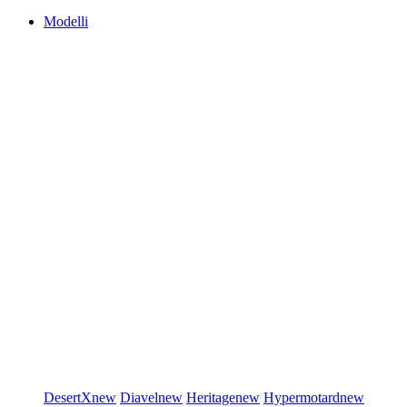
Modelli
DesertX
new
Diavel
new
Heritage
new
Hypermotard
new