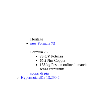
Heritage
new
Formula 73
Formula 73
73 CV
Potenza
65,2 Nm
Coppia
183 kg
Peso in ordine di marcia
senza carburante
scopri di più
Hypermotard
Da 13.290 €