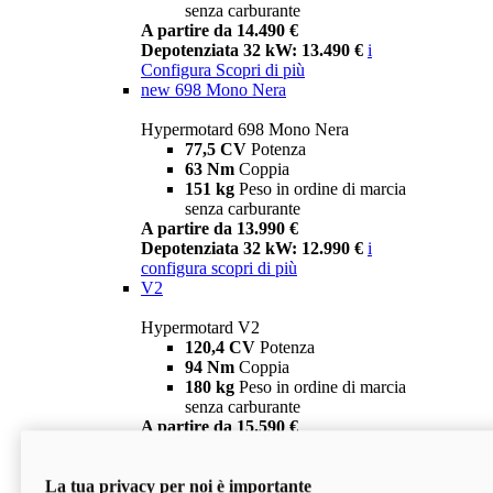
senza carburante
A partire da 14.490 €
Depotenziata 32 kW: 13.490 €
i
Configura
Scopri di più
new
698 Mono Nera
Hypermotard 698 Mono Nera
77,5 CV
Potenza
63 Nm
Coppia
151 kg
Peso in ordine di marcia
senza carburante
A partire da 13.990 €
Depotenziata 32 kW: 12.990 €
i
configura
scopri di più
V2
Hypermotard V2
120,4 CV
Potenza
94 Nm
Coppia
180 kg
Peso in ordine di marcia
senza carburante
A partire da 15.590 €
Depotenziata 35 kW: 14.590 €
i
configura
scopri di più
La tua privacy per noi è importante
V2 SP