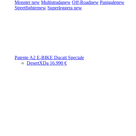
Monster
new
Multistrada
new
Off-Road
new
Panigale
new
Streetfighter
new
Superleggera
new
Patente A2
E-BIKE
Ducati Speciale
DesertX
Da 16.990 €