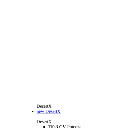
DesertX
new
DesertX
DesertX
110,3 CV
Potenza