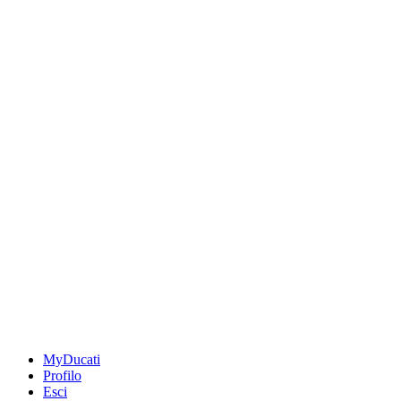
MyDucati
Profilo
Esci