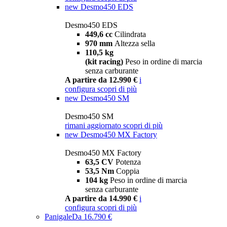
new
Desmo450 EDS
Desmo450 EDS
449,6 cc
Cilindrata
970 mm
Altezza sella
110,5 kg
(kit racing)
Peso in ordine di marcia
senza carburante
A partire da 12.990 €
i
configura
scopri di più
new
Desmo450 SM
Desmo450 SM
rimani aggiornato
scopri di più
new
Desmo450 MX Factory
Desmo450 MX Factory
63,5 CV
Potenza
53,5 Nm
Coppia
104 kg
Peso in ordine di marcia
senza carburante
A partire da 14.990 €
i
configura
scopri di più
Panigale
Da 16.790 €