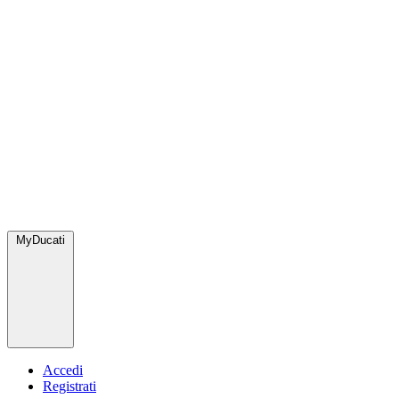
MyDucati
Accedi
Registrati