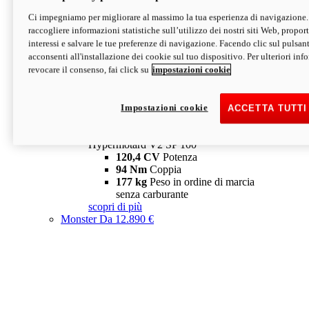
Ci impegniamo per migliorare al massimo la tua esperienza di navigazione.
Hypermotard V2 SP
raccogliere informazioni statistiche sull’utilizzo dei nostri siti Web, proporti
120,4 CV
Potenza
interessi e salvare le tue preferenze di navigazione. Facendo clic sul pulsant
94 Nm
Coppia
acconsenti all'installazione dei cookie sul tuo dispositivo. Per ulteriori in
177 kg
Peso in ordine di marcia
revocare il consenso, fai click su
impostazioni cookie
senza carburante
A partire da 19.890 €
Depotenziata 35 kW: 18.890 €
i
configura
scopri di più
Impostazioni cookie
ACCETTA TUTTI
new
V2 SP 100
Hypermotard V2 SP 100
120,4 CV
Potenza
94 Nm
Coppia
177 kg
Peso in ordine di marcia
senza carburante
scopri di più
Monster
Da 12.890 €