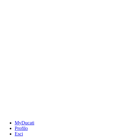
MyDucati
Profilo
Esci