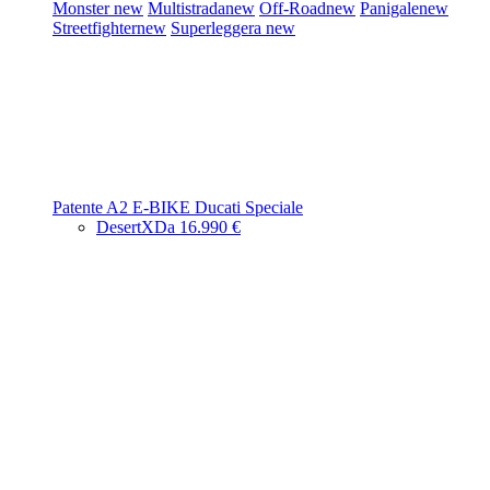
Monster
new
Multistrada
new
Off-Road
new
Panigale
new
Streetfighter
new
Superleggera
new
Patente A2
E-BIKE
Ducati Speciale
DesertX
Da 16.990 €