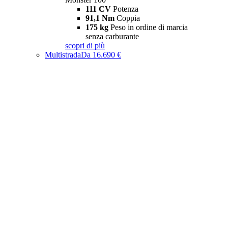
111 CV
Potenza
91,1 Nm
Coppia
175 kg
Peso in ordine di marcia
senza carburante
scopri di più
Multistrada
Da 16.690 €