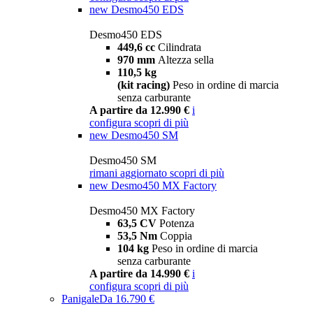
new
Desmo450 EDS
Desmo450 EDS
449,6 cc
Cilindrata
970 mm
Altezza sella
110,5 kg
(kit racing)
Peso in ordine di marcia
senza carburante
A partire da 12.990 €
i
configura
scopri di più
new
Desmo450 SM
Desmo450 SM
rimani aggiornato
scopri di più
new
Desmo450 MX Factory
Desmo450 MX Factory
63,5 CV
Potenza
53,5 Nm
Coppia
104 kg
Peso in ordine di marcia
senza carburante
A partire da 14.990 €
i
configura
scopri di più
Panigale
Da 16.790 €