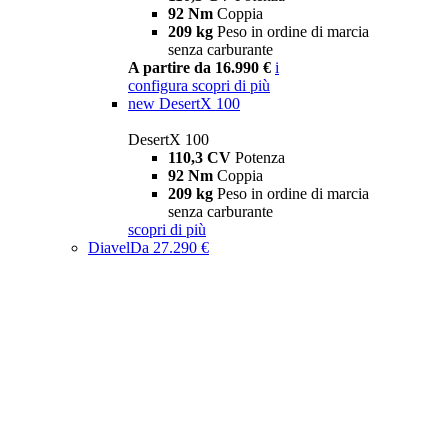
92 Nm
Coppia
209 kg
Peso in ordine di marcia
senza carburante
A partire da 16.990 €
i
configura
scopri di più
new
DesertX 100
DesertX 100
110,3 CV
Potenza
92 Nm
Coppia
209 kg
Peso in ordine di marcia
senza carburante
scopri di più
Diavel
Da 27.290 €