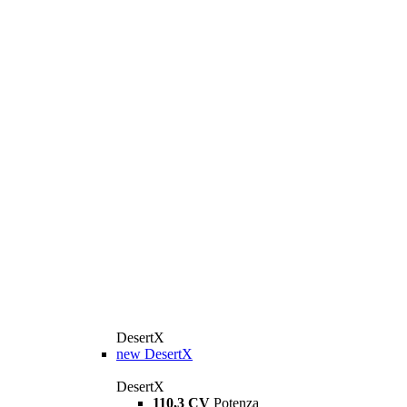
DesertX
new
DesertX
DesertX
110,3 CV
Potenza