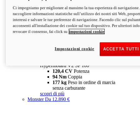
Ci impegniamo per migliorare al massimo la tua esperienza di navigazione.
Hypermotard V2 SP
raccogliere informazioni statistiche sull’utilizzo dei nostri siti Web, proporti
120,4 CV
Potenza
interessi e salvare le tue preferenze di navigazione. Facendo clic sul pulsant
94 Nm
Coppia
acconsenti all'installazione dei cookie sul tuo dispositivo. Per ulteriori in
177 kg
Peso in ordine di marcia
revocare il consenso, fai click su
impostazioni cookie
senza carburante
A partire da 19.890 €
Depotenziata 35 kW: 18.890 €
i
configura
scopri di più
Impostazioni cookie
ACCETTA TUTTI
new
V2 SP 100
Hypermotard V2 SP 100
120,4 CV
Potenza
94 Nm
Coppia
177 kg
Peso in ordine di marcia
senza carburante
scopri di più
Monster
Da 12.890 €