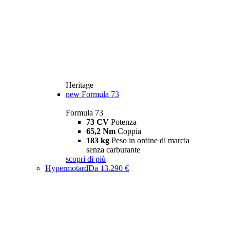
Heritage
new
Formula 73
Formula 73
73 CV
Potenza
65,2 Nm
Coppia
183 kg
Peso in ordine di marcia
senza carburante
scopri di più
Hypermotard
Da 13.290 €