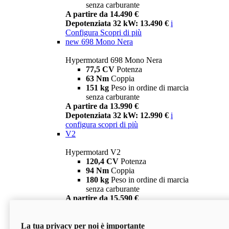
senza carburante
A partire da 14.490 €
Depotenziata 32 kW: 13.490 €
i
Configura
Scopri di più
new
698 Mono Nera
Hypermotard 698 Mono Nera
77,5 CV
Potenza
63 Nm
Coppia
151 kg
Peso in ordine di marcia
senza carburante
A partire da 13.990 €
Depotenziata 32 kW: 12.990 €
i
configura
scopri di più
V2
Hypermotard V2
120,4 CV
Potenza
94 Nm
Coppia
180 kg
Peso in ordine di marcia
senza carburante
A partire da 15.590 €
Depotenziata 35 kW: 14.590 €
i
configura
scopri di più
La tua privacy per noi è importante
V2 SP