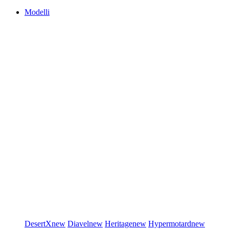
Modelli
DesertX
new
Diavel
new
Heritage
new
Hypermotard
new