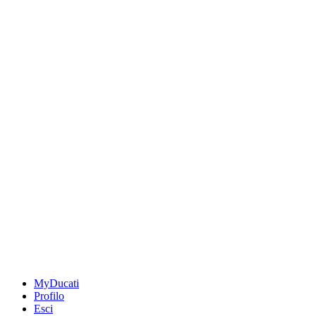
MyDucati
Profilo
Esci