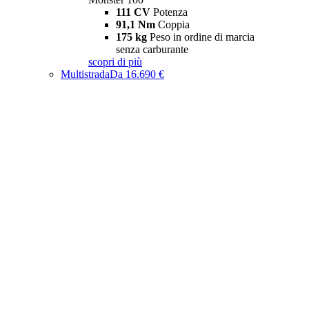
111 CV
Potenza
91,1 Nm
Coppia
175 kg
Peso in ordine di marcia
senza carburante
scopri di più
Multistrada
Da 16.690 €