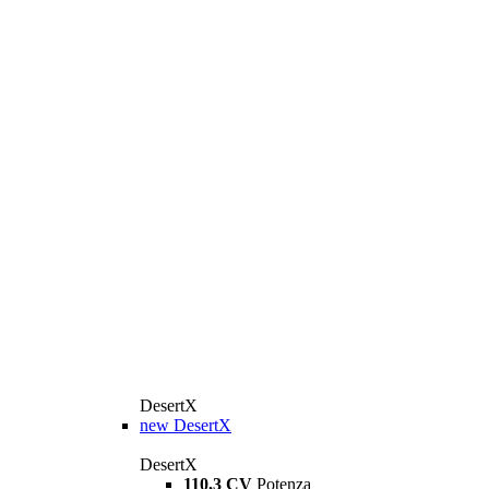
DesertX
new
DesertX
DesertX
110,3 CV
Potenza