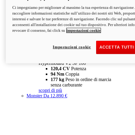
Ci impegniamo per migliorare al massimo la tua esperienza di navigazione.
Hypermotard V2 SP
raccogliere informazioni statistiche sull’utilizzo dei nostri siti Web, proporti
120,4 CV
Potenza
interessi e salvare le tue preferenze di navigazione. Facendo clic sul pulsant
94 Nm
Coppia
acconsenti all'installazione dei cookie sul tuo dispositivo. Per ulteriori in
177 kg
Peso in ordine di marcia
revocare il consenso, fai click su
impostazioni cookie
senza carburante
A partire da 19.890 €
Depotenziata 35 kW: 18.890 €
i
configura
scopri di più
Impostazioni cookie
ACCETTA TUTTI
new
V2 SP 100
Hypermotard V2 SP 100
120,4 CV
Potenza
94 Nm
Coppia
177 kg
Peso in ordine di marcia
senza carburante
scopri di più
Monster
Da 12.890 €