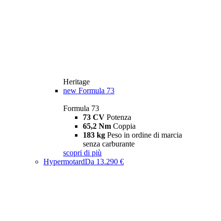
Heritage
new
Formula 73
Formula 73
73 CV
Potenza
65,2 Nm
Coppia
183 kg
Peso in ordine di marcia
senza carburante
scopri di più
Hypermotard
Da 13.290 €