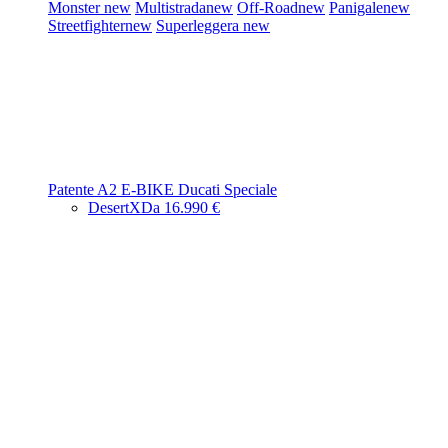
Monster
new
Multistrada
new
Off-Road
new
Panigale
new
Streetfighter
new
Superleggera
new
Patente A2
E-BIKE
Ducati Speciale
DesertX
Da 16.990 €