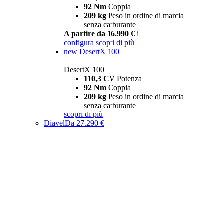
92 Nm
Coppia
209 kg
Peso in ordine di marcia
senza carburante
A partire da 16.990 €
i
configura
scopri di più
new
DesertX 100
DesertX 100
110,3 CV
Potenza
92 Nm
Coppia
209 kg
Peso in ordine di marcia
senza carburante
scopri di più
Diavel
Da 27.290 €