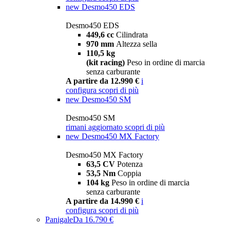
new
Desmo450 EDS
Desmo450 EDS
449,6 cc
Cilindrata
970 mm
Altezza sella
110,5 kg
(kit racing)
Peso in ordine di marcia
senza carburante
A partire da 12.990 €
i
configura
scopri di più
new
Desmo450 SM
Desmo450 SM
rimani aggiornato
scopri di più
new
Desmo450 MX Factory
Desmo450 MX Factory
63,5 CV
Potenza
53,5 Nm
Coppia
104 kg
Peso in ordine di marcia
senza carburante
A partire da 14.990 €
i
configura
scopri di più
Panigale
Da 16.790 €