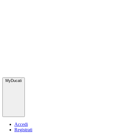
MyDucati
Accedi
Registrati