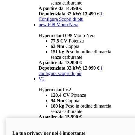
senza carburante
A partire da 14.490 €
Depotenziata 32 kW: 13.490 €
i
Configura
Scopri di più
new
698 Mono Nera
Hypermotard 698 Mono Nera
77,5 CV
Potenza
63 Nm
Coppia
151 kg
Peso in ordine di marcia
senza carburante
A partire da 13.990 €
Depotenziata 32 kW: 12.990 €
i
configura
scopri di più
V2
Hypermotard V2
120,4 CV
Potenza
94 Nm
Coppia
180 kg
Peso in ordine di marcia
senza carburante
A partire da 15.590 €
Depotenziata 35 kW: 14.590 €
i
configura
scopri di più
La tua privacy per noi è importante
V2 SP