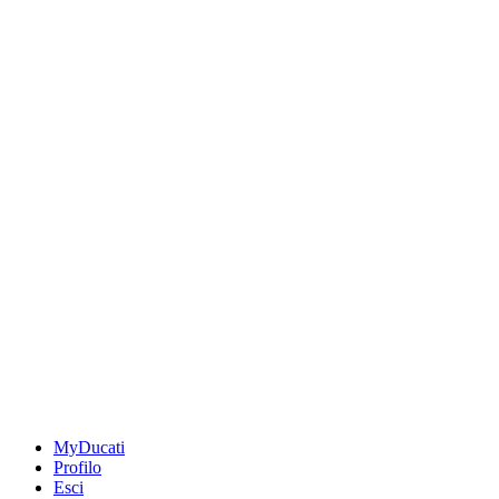
MyDucati
Profilo
Esci