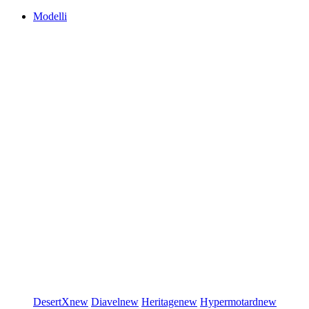
Modelli
DesertX
new
Diavel
new
Heritage
new
Hypermotard
new