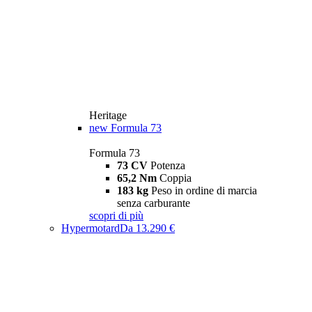
Heritage
new
Formula 73
Formula 73
73 CV
Potenza
65,2 Nm
Coppia
183 kg
Peso in ordine di marcia
senza carburante
scopri di più
Hypermotard
Da 13.290 €