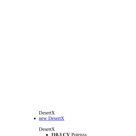
DesertX
new
DesertX
DesertX
110,3 CV
Potenza