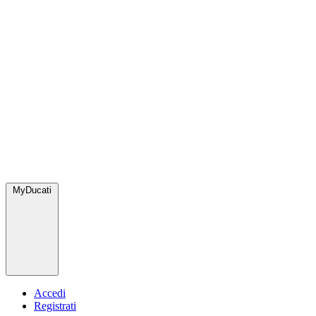
MyDucati
Accedi
Registrati