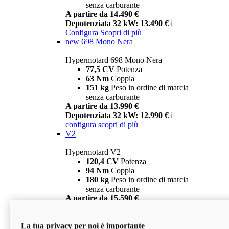
senza carburante
A partire da 14.490 €
Depotenziata 32 kW: 13.490 €
i
Configura
Scopri di più
new
698 Mono Nera
Hypermotard 698 Mono Nera
77,5 CV
Potenza
63 Nm
Coppia
151 kg
Peso in ordine di marcia
senza carburante
A partire da 13.990 €
Depotenziata 32 kW: 12.990 €
i
configura
scopri di più
V2
Hypermotard V2
120,4 CV
Potenza
94 Nm
Coppia
180 kg
Peso in ordine di marcia
senza carburante
A partire da 15.590 €
Depotenziata 35 kW: 14.590 €
i
configura
scopri di più
La tua privacy per noi è importante
V2 SP