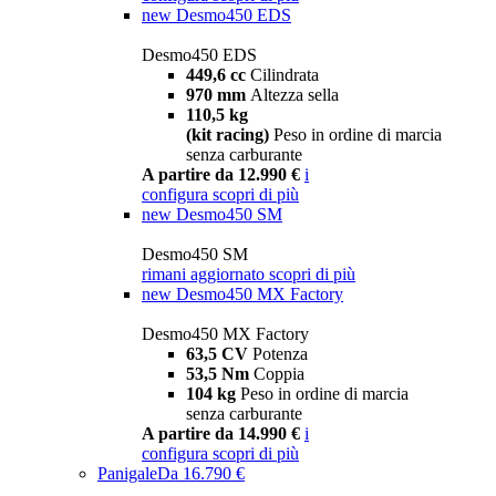
new
Desmo450 EDS
Desmo450 EDS
449,6 cc
Cilindrata
970 mm
Altezza sella
110,5 kg
(kit racing)
Peso in ordine di marcia
senza carburante
A partire da 12.990 €
i
configura
scopri di più
new
Desmo450 SM
Desmo450 SM
rimani aggiornato
scopri di più
new
Desmo450 MX Factory
Desmo450 MX Factory
63,5 CV
Potenza
53,5 Nm
Coppia
104 kg
Peso in ordine di marcia
senza carburante
A partire da 14.990 €
i
configura
scopri di più
Panigale
Da 16.790 €