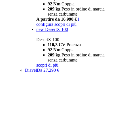
92 Nm
Coppia
209 kg
Peso in ordine di marcia
senza carburante
A partire da 16.990 €
i
configura
scopri di più
new
DesertX 100
DesertX 100
110,3 CV
Potenza
92 Nm
Coppia
209 kg
Peso in ordine di marcia
senza carburante
scopri di più
Diavel
Da 27.290 €