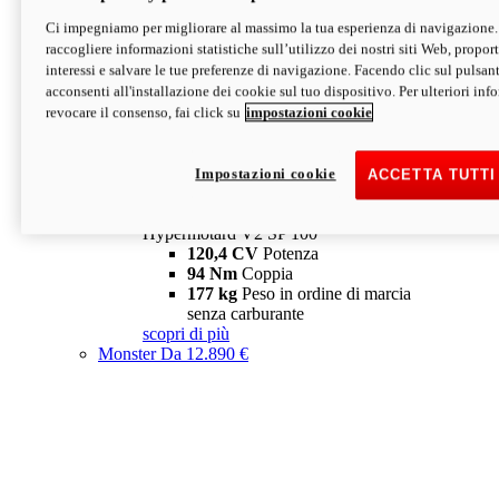
Ci impegniamo per migliorare al massimo la tua esperienza di navigazione.
Hypermotard V2 SP
raccogliere informazioni statistiche sull’utilizzo dei nostri siti Web, proporti
120,4 CV
Potenza
interessi e salvare le tue preferenze di navigazione. Facendo clic sul pulsant
94 Nm
Coppia
acconsenti all'installazione dei cookie sul tuo dispositivo. Per ulteriori in
177 kg
Peso in ordine di marcia
revocare il consenso, fai click su
impostazioni cookie
senza carburante
A partire da 19.890 €
Depotenziata 35 kW: 18.890 €
i
configura
scopri di più
Impostazioni cookie
ACCETTA TUTTI
new
V2 SP 100
Hypermotard V2 SP 100
120,4 CV
Potenza
94 Nm
Coppia
177 kg
Peso in ordine di marcia
senza carburante
scopri di più
Monster
Da 12.890 €