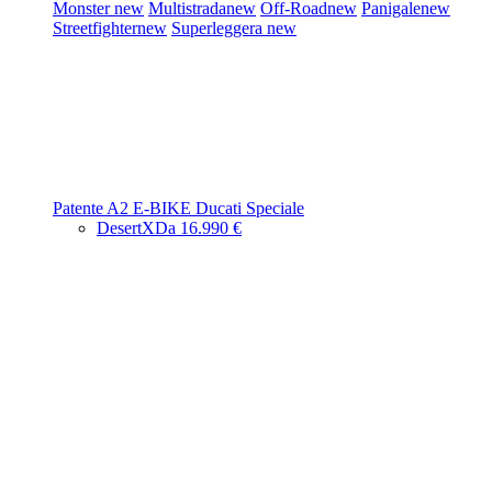
Monster
new
Multistrada
new
Off-Road
new
Panigale
new
Streetfighter
new
Superleggera
new
Patente A2
E-BIKE
Ducati Speciale
DesertX
Da 16.990 €