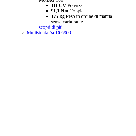
111 CV
Potenza
91,1 Nm
Coppia
175 kg
Peso in ordine di marcia
senza carburante
scopri di più
Multistrada
Da 16.690 €