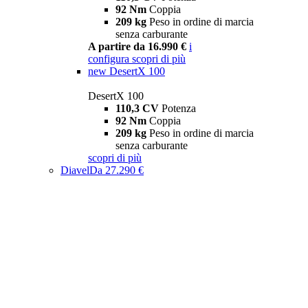
92 Nm
Coppia
209 kg
Peso in ordine di marcia
senza carburante
A partire da 16.990 €
i
configura
scopri di più
new
DesertX 100
DesertX 100
110,3 CV
Potenza
92 Nm
Coppia
209 kg
Peso in ordine di marcia
senza carburante
scopri di più
Diavel
Da 27.290 €