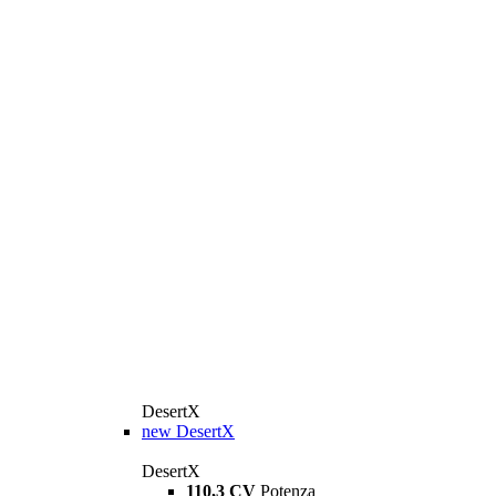
DesertX
new
DesertX
DesertX
110,3 CV
Potenza