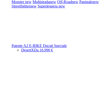
Monster
new
Multistrada
new
Off-Road
new
Panigale
new
Streetfighter
new
Superleggera
new
Patente A2
E-BIKE
Ducati Speciale
DesertX
Da 16.990 €