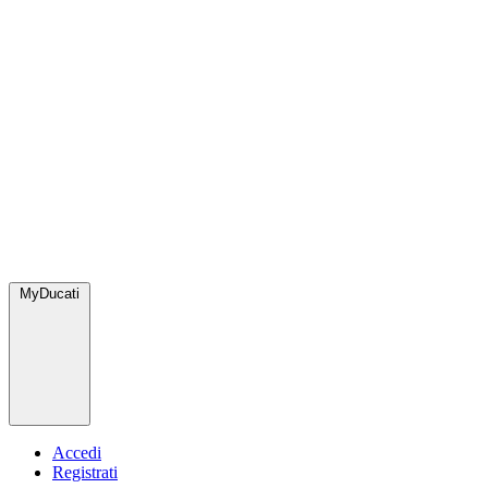
MyDucati
Accedi
Registrati