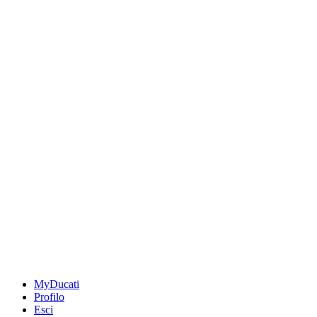
MyDucati
Profilo
Esci