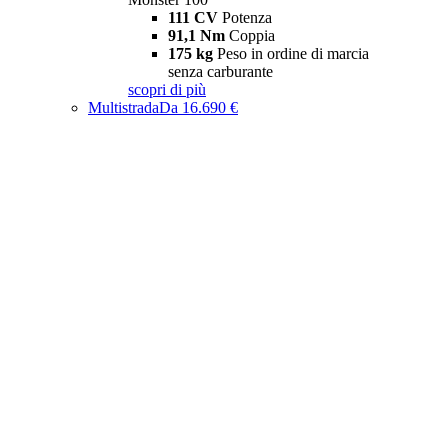
111 CV
Potenza
91,1 Nm
Coppia
175 kg
Peso in ordine di marcia
senza carburante
scopri di più
Multistrada
Da 16.690 €