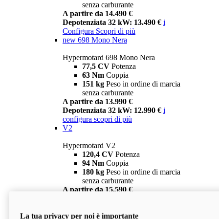
senza carburante
A partire da 14.490 €
Depotenziata 32 kW: 13.490 €
i
Configura
Scopri di più
new
698 Mono Nera
Hypermotard 698 Mono Nera
77,5 CV
Potenza
63 Nm
Coppia
151 kg
Peso in ordine di marcia
senza carburante
A partire da 13.990 €
Depotenziata 32 kW: 12.990 €
i
configura
scopri di più
V2
Hypermotard V2
120,4 CV
Potenza
94 Nm
Coppia
180 kg
Peso in ordine di marcia
senza carburante
A partire da 15.590 €
Depotenziata 35 kW: 14.590 €
i
configura
scopri di più
La tua privacy per noi è importante
V2 SP