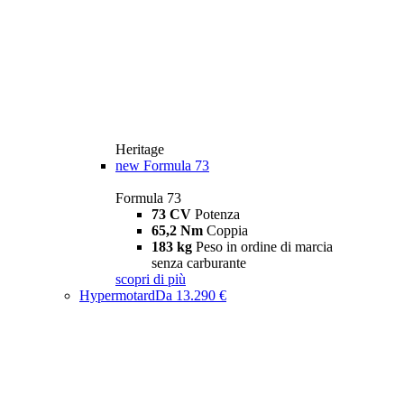
Heritage
new
Formula 73
Formula 73
73 CV
Potenza
65,2 Nm
Coppia
183 kg
Peso in ordine di marcia
senza carburante
scopri di più
Hypermotard
Da 13.290 €