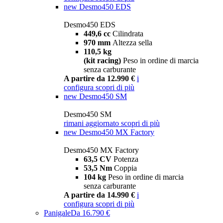
new
Desmo450 EDS
Desmo450 EDS
449,6 cc
Cilindrata
970 mm
Altezza sella
110,5 kg
(kit racing)
Peso in ordine di marcia
senza carburante
A partire da 12.990 €
i
configura
scopri di più
new
Desmo450 SM
Desmo450 SM
rimani aggiornato
scopri di più
new
Desmo450 MX Factory
Desmo450 MX Factory
63,5 CV
Potenza
53,5 Nm
Coppia
104 kg
Peso in ordine di marcia
senza carburante
A partire da 14.990 €
i
configura
scopri di più
Panigale
Da 16.790 €