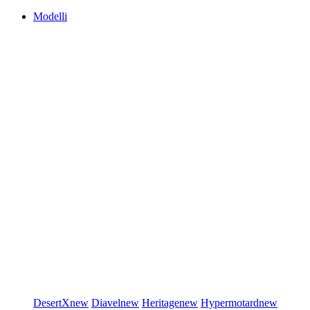
Modelli
DesertX
new
Diavel
new
Heritage
new
Hypermotard
new