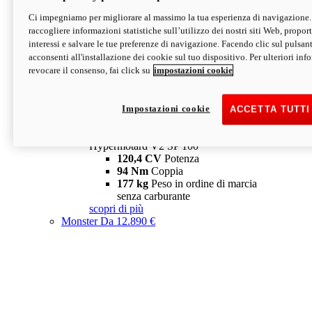
Ci impegniamo per migliorare al massimo la tua esperienza di navigazione.
Hypermotard V2 SP
raccogliere informazioni statistiche sull’utilizzo dei nostri siti Web, proporti
120,4 CV
Potenza
interessi e salvare le tue preferenze di navigazione. Facendo clic sul pulsant
94 Nm
Coppia
acconsenti all'installazione dei cookie sul tuo dispositivo. Per ulteriori in
177 kg
Peso in ordine di marcia
revocare il consenso, fai click su
impostazioni cookie
senza carburante
A partire da 19.890 €
Depotenziata 35 kW: 18.890 €
i
configura
scopri di più
Impostazioni cookie
ACCETTA TUTTI
new
V2 SP 100
Hypermotard V2 SP 100
120,4 CV
Potenza
94 Nm
Coppia
177 kg
Peso in ordine di marcia
senza carburante
scopri di più
Monster
Da 12.890 €