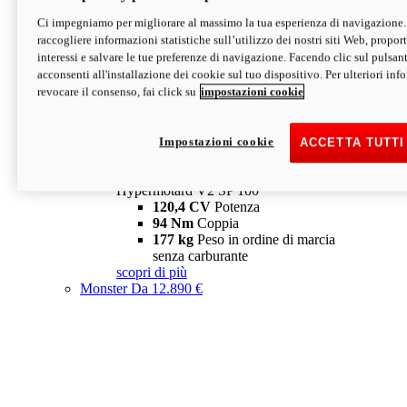
Ci impegniamo per migliorare al massimo la tua esperienza di navigazione.
Hypermotard V2 SP
raccogliere informazioni statistiche sull’utilizzo dei nostri siti Web, proporti
120,4 CV
Potenza
interessi e salvare le tue preferenze di navigazione. Facendo clic sul pulsant
94 Nm
Coppia
acconsenti all'installazione dei cookie sul tuo dispositivo. Per ulteriori in
177 kg
Peso in ordine di marcia
revocare il consenso, fai click su
impostazioni cookie
senza carburante
A partire da 19.890 €
Depotenziata 35 kW: 18.890 €
i
configura
scopri di più
Impostazioni cookie
ACCETTA TUTTI
new
V2 SP 100
Hypermotard V2 SP 100
120,4 CV
Potenza
94 Nm
Coppia
177 kg
Peso in ordine di marcia
senza carburante
scopri di più
Monster
Da 12.890 €