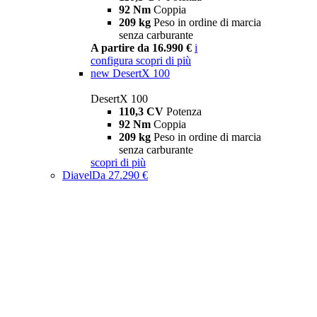
92 Nm
Coppia
209 kg
Peso in ordine di marcia
senza carburante
A partire da 16.990 €
i
configura
scopri di più
new
DesertX 100
DesertX 100
110,3 CV
Potenza
92 Nm
Coppia
209 kg
Peso in ordine di marcia
senza carburante
scopri di più
Diavel
Da 27.290 €