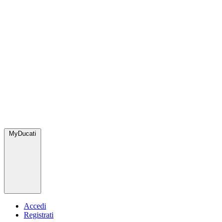
MyDucati
Accedi
Registrati