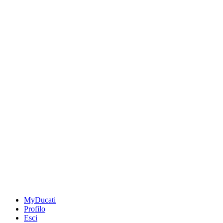
MyDucati
Profilo
Esci