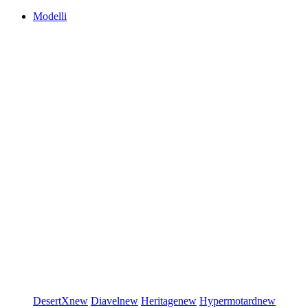
Modelli
DesertX
new
Diavel
new
Heritage
new
Hypermotard
new