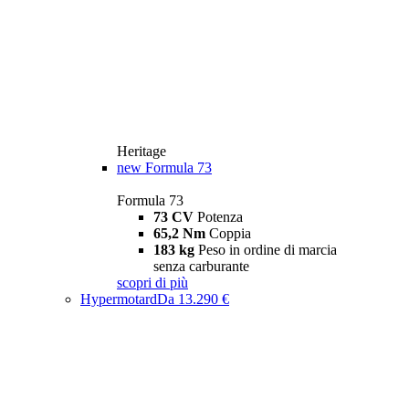
Heritage
new
Formula 73
Formula 73
73 CV
Potenza
65,2 Nm
Coppia
183 kg
Peso in ordine di marcia
senza carburante
scopri di più
Hypermotard
Da 13.290 €