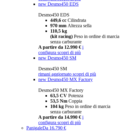
new
Desmo450 EDS
Desmo450 EDS
449,6 cc
Cilindrata
970 mm
Altezza sella
110,5 kg
(kit racing)
Peso in ordine di marcia
senza carburante
A partire da 12.990 €
i
configura
scopri di più
new
Desmo450 SM
Desmo450 SM
rimani aggiornato
scopri di più
new
Desmo450 MX Factory
Desmo450 MX Factory
63,5 CV
Potenza
53,5 Nm
Coppia
104 kg
Peso in ordine di marcia
senza carburante
A partire da 14.990 €
i
configura
scopri di più
Panigale
Da 16.790 €