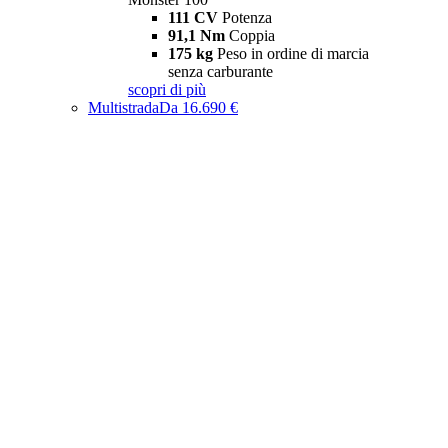
111 CV
Potenza
91,1 Nm
Coppia
175 kg
Peso in ordine di marcia
senza carburante
scopri di più
Multistrada
Da 16.690 €