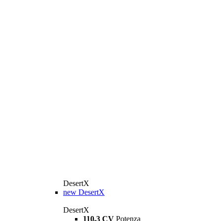
DesertX
new
DesertX
DesertX
110,3 CV
Potenza