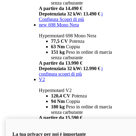
senza carburante
A partire da 14.490 €
Depotenziata 32 kW: 13.490 €
i
Configura
Scopri di più
new
698 Mono Nera
Hypermotard 698 Mono Nera
77,5 CV
Potenza
63 Nm
Coppia
151 kg
Peso in ordine di marcia
senza carburante
A partire da 13.990 €
Depotenziata 32 kW: 12.990 €
i
configura
scopri di più
V2
Hypermotard V2
120,4 CV
Potenza
94 Nm
Coppia
180 kg
Peso in ordine di marcia
senza carburante
A partire da 15.590 €
Depotenziata 35 kW: 14.590 €
i
configura
scopri di più
La tua privacy per noi è importante
V2 SP