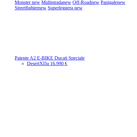
Monster
new
Multistrada
new
Off-Road
new
Panigale
new
Streetfighter
new
Superleggera
new
Patente A2
E-BIKE
Ducati Speciale
DesertX
Da 16.990 €