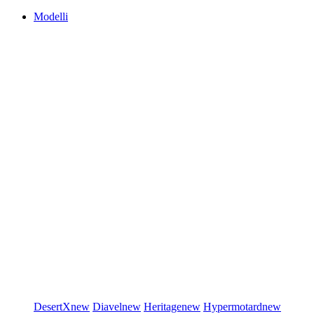
Modelli
DesertX
new
Diavel
new
Heritage
new
Hypermotard
new