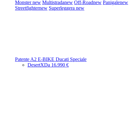
Monster
new
Multistrada
new
Off-Road
new
Panigale
new
Streetfighter
new
Superleggera
new
Patente A2
E-BIKE
Ducati Speciale
DesertX
Da 16.990 €