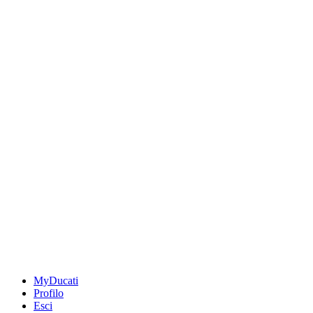
MyDucati
Profilo
Esci