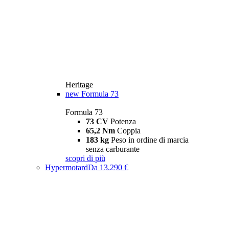
Heritage
new
Formula 73
Formula 73
73 CV
Potenza
65,2 Nm
Coppia
183 kg
Peso in ordine di marcia
senza carburante
scopri di più
Hypermotard
Da 13.290 €