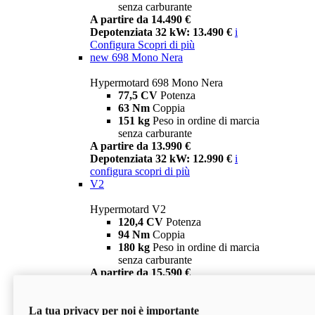
senza carburante
A partire da 14.490 €
Depotenziata 32 kW: 13.490 €
i
Configura
Scopri di più
new
698 Mono Nera
Hypermotard 698 Mono Nera
77,5 CV
Potenza
63 Nm
Coppia
151 kg
Peso in ordine di marcia
senza carburante
A partire da 13.990 €
Depotenziata 32 kW: 12.990 €
i
configura
scopri di più
V2
Hypermotard V2
120,4 CV
Potenza
94 Nm
Coppia
180 kg
Peso in ordine di marcia
senza carburante
A partire da 15.590 €
Depotenziata 35 kW: 14.590 €
i
configura
scopri di più
La tua privacy per noi è importante
V2 SP