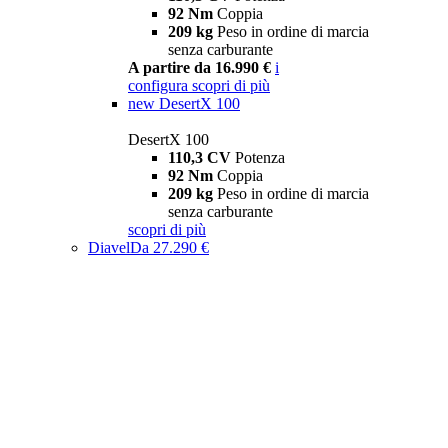
92 Nm
Coppia
209 kg
Peso in ordine di marcia
senza carburante
A partire da 16.990 €
i
configura
scopri di più
new
DesertX 100
DesertX 100
110,3 CV
Potenza
92 Nm
Coppia
209 kg
Peso in ordine di marcia
senza carburante
scopri di più
Diavel
Da 27.290 €