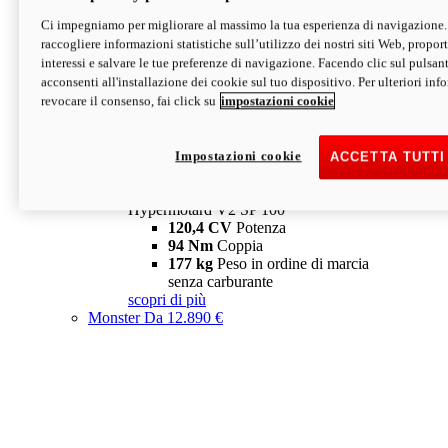
Ci impegniamo per migliorare al massimo la tua esperienza di navigazione.
Hypermotard V2 SP
raccogliere informazioni statistiche sull’utilizzo dei nostri siti Web, proporti
120,4 CV
Potenza
interessi e salvare le tue preferenze di navigazione. Facendo clic sul pulsant
94 Nm
Coppia
acconsenti all'installazione dei cookie sul tuo dispositivo. Per ulteriori in
177 kg
Peso in ordine di marcia
revocare il consenso, fai click su
impostazioni cookie
senza carburante
A partire da 19.890 €
Depotenziata 35 kW: 18.890 €
i
configura
scopri di più
Impostazioni cookie
ACCETTA TUTTI
new
V2 SP 100
Hypermotard V2 SP 100
120,4 CV
Potenza
94 Nm
Coppia
177 kg
Peso in ordine di marcia
senza carburante
scopri di più
Monster
Da 12.890 €