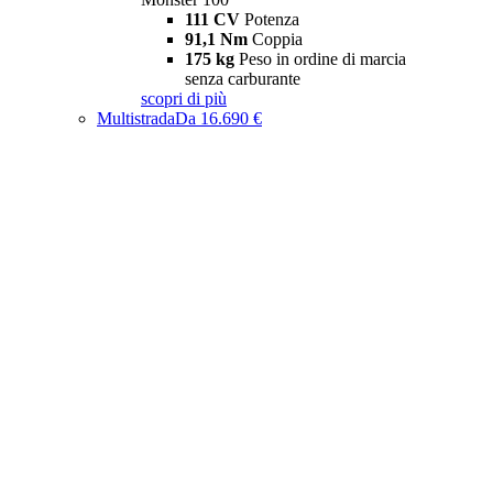
111 CV
Potenza
91,1 Nm
Coppia
175 kg
Peso in ordine di marcia
senza carburante
scopri di più
Multistrada
Da 16.690 €