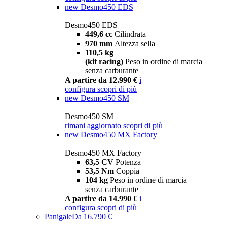
new
Desmo450 EDS
Desmo450 EDS
449,6 cc
Cilindrata
970 mm
Altezza sella
110,5 kg
(kit racing)
Peso in ordine di marcia
senza carburante
A partire da 12.990 €
i
configura
scopri di più
new
Desmo450 SM
Desmo450 SM
rimani aggiornato
scopri di più
new
Desmo450 MX Factory
Desmo450 MX Factory
63,5 CV
Potenza
53,5 Nm
Coppia
104 kg
Peso in ordine di marcia
senza carburante
A partire da 14.990 €
i
configura
scopri di più
Panigale
Da 16.790 €