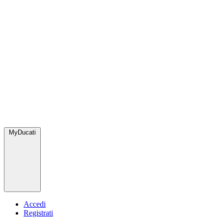
MyDucati
Accedi
Registrati