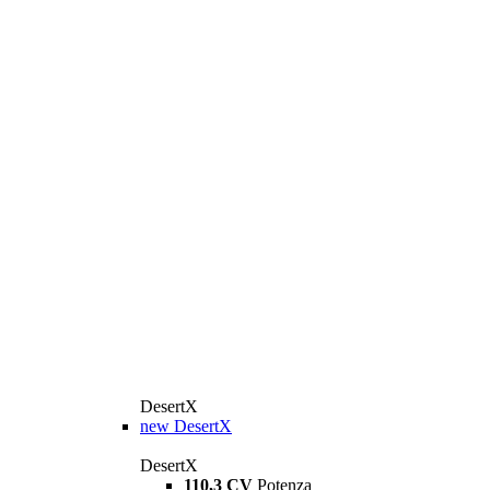
DesertX
new
DesertX
DesertX
110,3 CV
Potenza