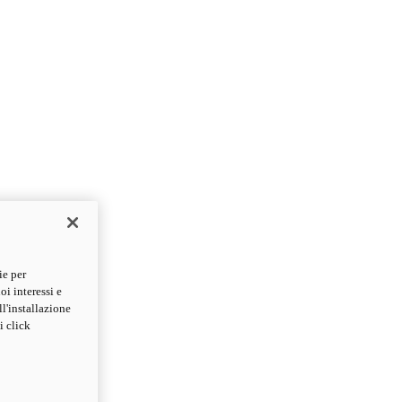
ie per
oi interessi e
ll'installazione
i click