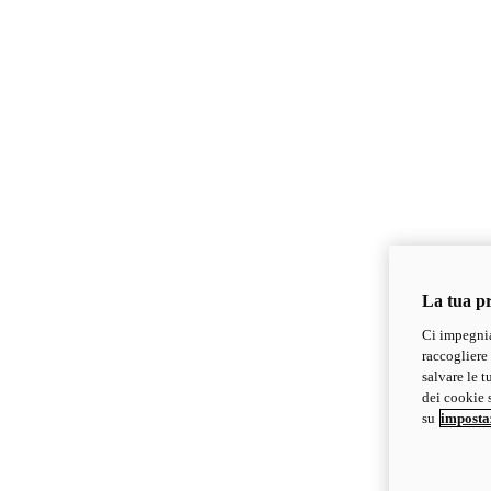
La tua pr
Ci impegnia
raccogliere 
salvare le t
dei cookie s
su
imposta