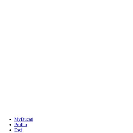
MyDucati
Profilo
Esci