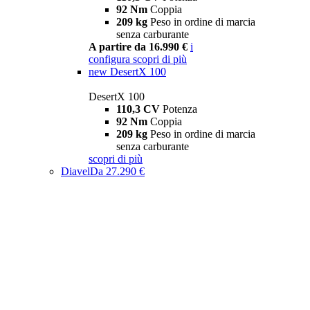
92 Nm
Coppia
209 kg
Peso in ordine di marcia
senza carburante
A partire da 16.990 €
i
configura
scopri di più
new
DesertX 100
DesertX 100
110,3 CV
Potenza
92 Nm
Coppia
209 kg
Peso in ordine di marcia
senza carburante
scopri di più
Diavel
Da 27.290 €