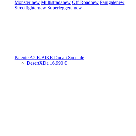
Monster
new
Multistrada
new
Off-Road
new
Panigale
new
Streetfighter
new
Superleggera
new
Patente A2
E-BIKE
Ducati Speciale
DesertX
Da 16.990 €