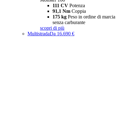
111 CV
Potenza
91,1 Nm
Coppia
175 kg
Peso in ordine di marcia
senza carburante
scopri di più
Multistrada
Da 16.690 €