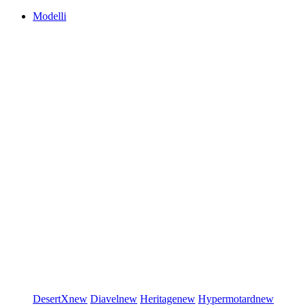
Modelli
DesertX
new
Diavel
new
Heritage
new
Hypermotard
new