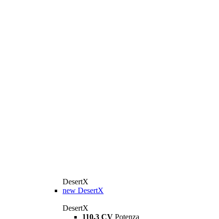
DesertX
new
DesertX
DesertX
110,3 CV
Potenza