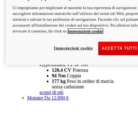
Ci impegniamo per migliorare al massimo la tua esperienza di navigazione.
Hypermotard V2 SP
raccogliere informazioni statistiche sull’utilizzo dei nostri siti Web, proporti
120,4 CV
Potenza
interessi e salvare le tue preferenze di navigazione. Facendo clic sul pulsant
94 Nm
Coppia
acconsenti all'installazione dei cookie sul tuo dispositivo. Per ulteriori in
177 kg
Peso in ordine di marcia
revocare il consenso, fai click su
impostazioni cookie
senza carburante
A partire da 19.890 €
Depotenziata 35 kW: 18.890 €
i
configura
scopri di più
Impostazioni cookie
ACCETTA TUTTI
new
V2 SP 100
Hypermotard V2 SP 100
120,4 CV
Potenza
94 Nm
Coppia
177 kg
Peso in ordine di marcia
senza carburante
scopri di più
Monster
Da 12.890 €