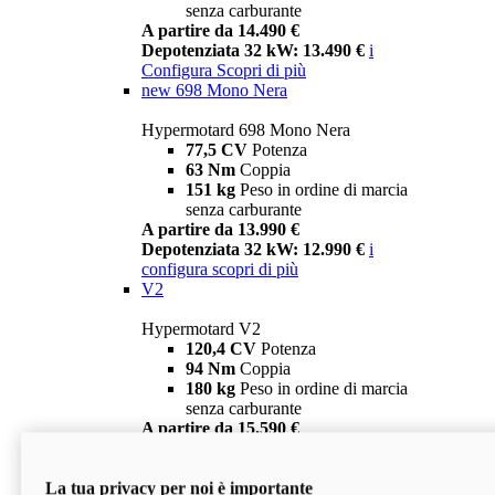
senza carburante
A partire da 14.490 €
Depotenziata 32 kW: 13.490 €
i
Configura
Scopri di più
new
698 Mono Nera
Hypermotard 698 Mono Nera
77,5 CV
Potenza
63 Nm
Coppia
151 kg
Peso in ordine di marcia
senza carburante
A partire da 13.990 €
Depotenziata 32 kW: 12.990 €
i
configura
scopri di più
V2
Hypermotard V2
120,4 CV
Potenza
94 Nm
Coppia
180 kg
Peso in ordine di marcia
senza carburante
A partire da 15.590 €
Depotenziata 35 kW: 14.590 €
i
configura
scopri di più
La tua privacy per noi è importante
V2 SP