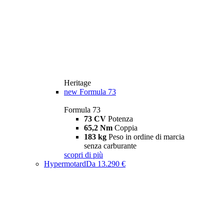
Heritage
new
Formula 73
Formula 73
73 CV
Potenza
65,2 Nm
Coppia
183 kg
Peso in ordine di marcia
senza carburante
scopri di più
Hypermotard
Da 13.290 €