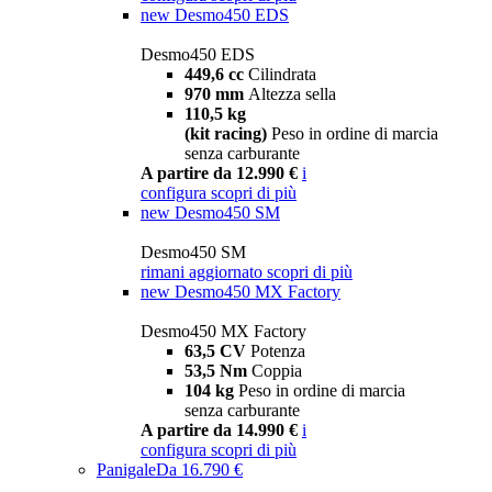
new
Desmo450 EDS
Desmo450 EDS
449,6 cc
Cilindrata
970 mm
Altezza sella
110,5 kg
(kit racing)
Peso in ordine di marcia
senza carburante
A partire da 12.990 €
i
configura
scopri di più
new
Desmo450 SM
Desmo450 SM
rimani aggiornato
scopri di più
new
Desmo450 MX Factory
Desmo450 MX Factory
63,5 CV
Potenza
53,5 Nm
Coppia
104 kg
Peso in ordine di marcia
senza carburante
A partire da 14.990 €
i
configura
scopri di più
Panigale
Da 16.790 €