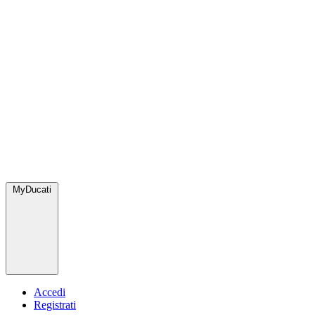
MyDucati
Accedi
Registrati