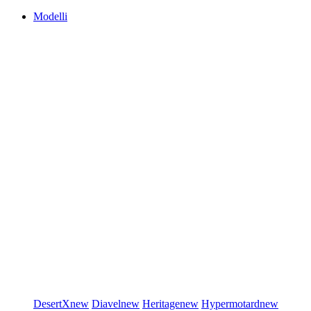
Modelli
DesertX
new
Diavel
new
Heritage
new
Hypermotard
new