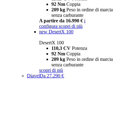
92 Nm
Coppia
209 kg
Peso in ordine di marcia
senza carburante
A partire da 16.990 €
i
configura
scopri di più
new
DesertX 100
DesertX 100
110,3 CV
Potenza
92 Nm
Coppia
209 kg
Peso in ordine di marcia
senza carburante
scopri di più
Diavel
Da 27.290 €