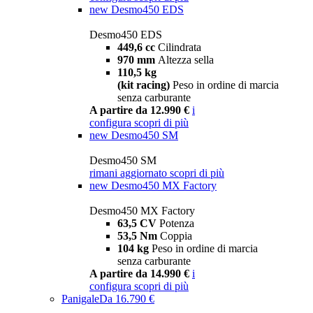
new
Desmo450 EDS
Desmo450 EDS
449,6 cc
Cilindrata
970 mm
Altezza sella
110,5 kg
(kit racing)
Peso in ordine di marcia
senza carburante
A partire da 12.990 €
i
configura
scopri di più
new
Desmo450 SM
Desmo450 SM
rimani aggiornato
scopri di più
new
Desmo450 MX Factory
Desmo450 MX Factory
63,5 CV
Potenza
53,5 Nm
Coppia
104 kg
Peso in ordine di marcia
senza carburante
A partire da 14.990 €
i
configura
scopri di più
Panigale
Da 16.790 €