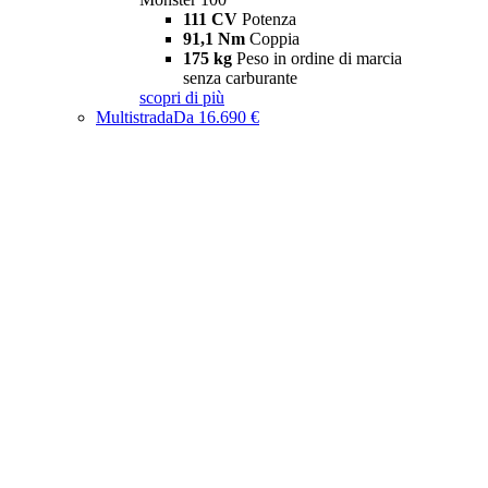
111 CV
Potenza
91,1 Nm
Coppia
175 kg
Peso in ordine di marcia
senza carburante
scopri di più
Multistrada
Da 16.690 €