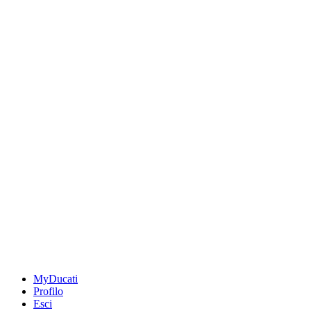
MyDucati
Profilo
Esci