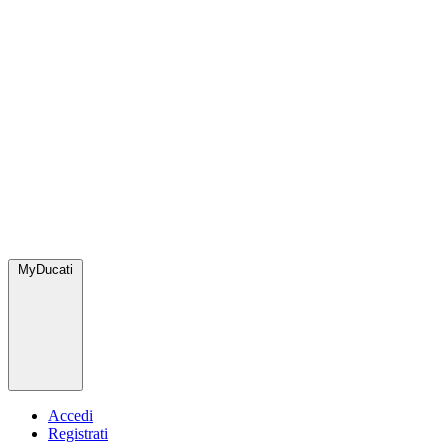
MyDucati
Accedi
Registrati