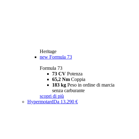
Heritage
new
Formula 73
Formula 73
73 CV
Potenza
65,2 Nm
Coppia
183 kg
Peso in ordine di marcia
senza carburante
scopri di più
Hypermotard
Da 13.290 €