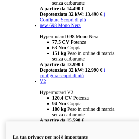
senza carburante
A partire da 14.490 €
Depotenziata 32 kW: 13.490 €
i
Configura
Scopri di più
new
698 Mono Nera
Hypermotard 698 Mono Nera
77,5 CV
Potenza
63 Nm
Coppia
151 kg
Peso in ordine di marcia
senza carburante
A partire da 13.990 €
Depotenziata 32 kW: 12.990 €
i
configura
scopri di più
V2
Hypermotard V2
120,4 CV
Potenza
94 Nm
Coppia
180 kg
Peso in ordine di marcia
senza carburante
A partire da 15.590 €
Depotenziata 35 kW: 14.590 €
i
configura
scopri di più
La tua privacy per noi è importante
V2 SP