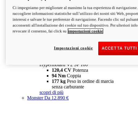
Ci impegniamo per migliorare al massimo la tua esperienza di navigazione.
Hypermotard V2 SP
raccogliere informazioni statistiche sull’utilizzo dei nostri siti Web, proporti
120,4 CV
Potenza
interessi e salvare le tue preferenze di navigazione. Facendo clic sul pulsant
94 Nm
Coppia
acconsenti all'installazione dei cookie sul tuo dispositivo. Per ulteriori in
177 kg
Peso in ordine di marcia
revocare il consenso, fai click su
impostazioni cookie
senza carburante
A partire da 19.890 €
Depotenziata 35 kW: 18.890 €
i
configura
scopri di più
Impostazioni cookie
ACCETTA TUTTI
new
V2 SP 100
Hypermotard V2 SP 100
120,4 CV
Potenza
94 Nm
Coppia
177 kg
Peso in ordine di marcia
senza carburante
scopri di più
Monster
Da 12.890 €