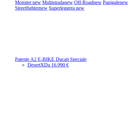
Monster
new
Multistrada
new
Off-Road
new
Panigale
new
Streetfighter
new
Superleggera
new
Patente A2
E-BIKE
Ducati Speciale
DesertX
Da 16.990 €