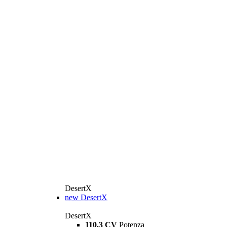
DesertX
new
DesertX
DesertX
110,3 CV
Potenza