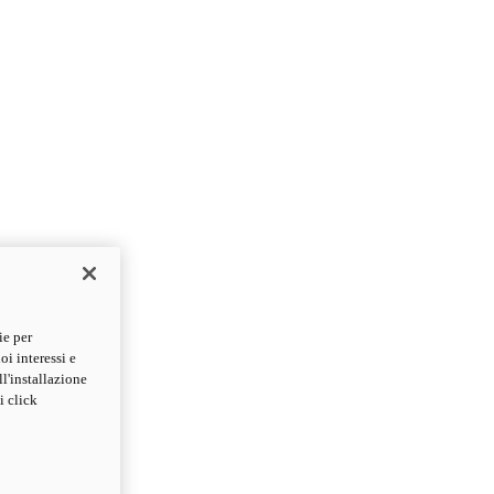
ie per
oi interessi e
ll'installazione
i click