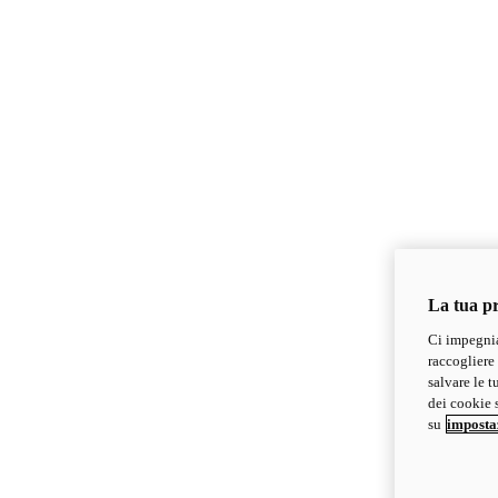
La tua pr
Ci impegnia
raccogliere 
salvare le t
dei cookie s
su
imposta