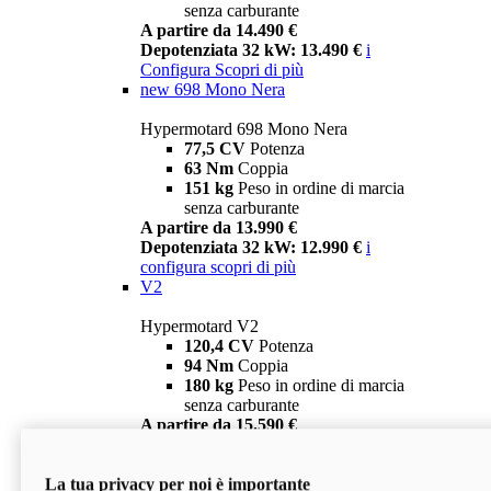
senza carburante
A partire da 14.490 €
Depotenziata 32 kW: 13.490 €
i
Configura
Scopri di più
new
698 Mono Nera
Hypermotard 698 Mono Nera
77,5 CV
Potenza
63 Nm
Coppia
151 kg
Peso in ordine di marcia
senza carburante
A partire da 13.990 €
Depotenziata 32 kW: 12.990 €
i
configura
scopri di più
V2
Hypermotard V2
120,4 CV
Potenza
94 Nm
Coppia
180 kg
Peso in ordine di marcia
senza carburante
A partire da 15.590 €
Depotenziata 35 kW: 14.590 €
i
configura
scopri di più
La tua privacy per noi è importante
V2 SP