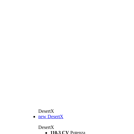
DesertX
new
DesertX
DesertX
110,3 CV
Potenza