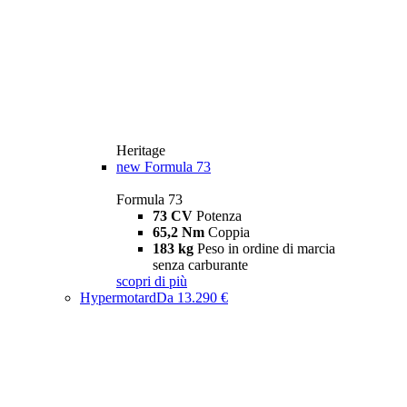
Heritage
new
Formula 73
Formula 73
73 CV
Potenza
65,2 Nm
Coppia
183 kg
Peso in ordine di marcia
senza carburante
scopri di più
Hypermotard
Da 13.290 €