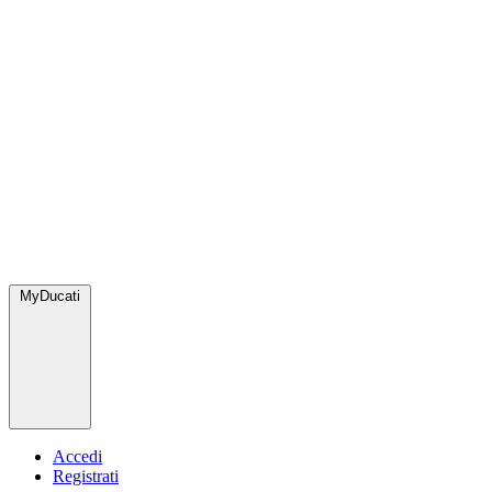
MyDucati
Accedi
Registrati