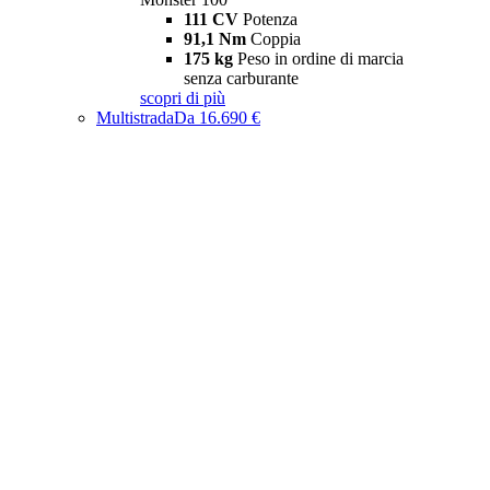
111 CV
Potenza
91,1 Nm
Coppia
175 kg
Peso in ordine di marcia
senza carburante
scopri di più
Multistrada
Da 16.690 €