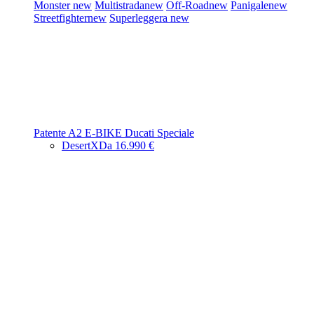
Monster
new
Multistrada
new
Off-Road
new
Panigale
new
Streetfighter
new
Superleggera
new
Patente A2
E-BIKE
Ducati Speciale
DesertX
Da 16.990 €