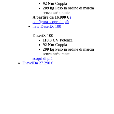
92 Nm
Coppia
209 kg
Peso in ordine di marcia
senza carburante
A partire da 16.990 €
i
configura
scopri di più
new
DesertX 100
DesertX 100
110,3 CV
Potenza
92 Nm
Coppia
209 kg
Peso in ordine di marcia
senza carburante
scopri di più
Diavel
Da 27.290 €