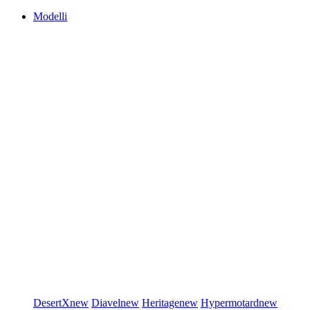
Modelli
DesertX
new
Diavel
new
Heritage
new
Hypermotard
new