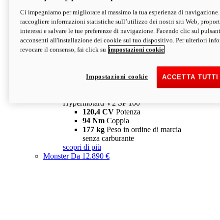
Ci impegniamo per migliorare al massimo la tua esperienza di navigazione.
Hypermotard V2 SP
raccogliere informazioni statistiche sull’utilizzo dei nostri siti Web, proporti
120,4 CV
Potenza
interessi e salvare le tue preferenze di navigazione. Facendo clic sul pulsant
94 Nm
Coppia
acconsenti all'installazione dei cookie sul tuo dispositivo. Per ulteriori in
177 kg
Peso in ordine di marcia
revocare il consenso, fai click su
impostazioni cookie
senza carburante
A partire da 19.890 €
Depotenziata 35 kW: 18.890 €
i
configura
scopri di più
Impostazioni cookie
ACCETTA TUTTI
new
V2 SP 100
Hypermotard V2 SP 100
120,4 CV
Potenza
94 Nm
Coppia
177 kg
Peso in ordine di marcia
senza carburante
scopri di più
Monster
Da 12.890 €