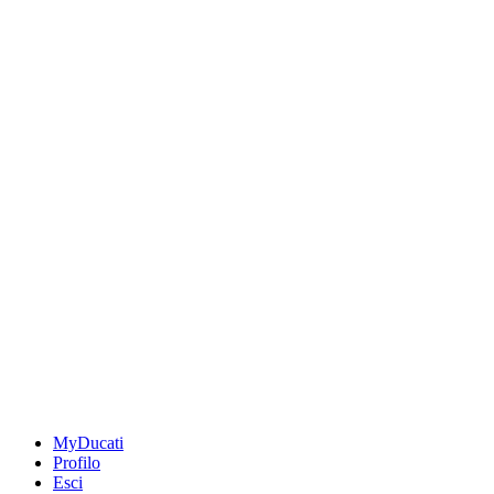
MyDucati
Profilo
Esci