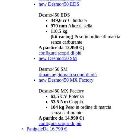
new
Desmo450 EDS
Desmo450 EDS
449,6 cc
Cilindrata
970 mm
Altezza sella
110,5 kg
(kit racing)
Peso in ordine di marcia
senza carburante
A partire da 12.990 €
i
configura
scopri di più
new
Desmo450 SM
Desmo450 SM
rimani aggiornato
scopri di più
new
Desmo450 MX Factory
Desmo450 MX Factory
63,5 CV
Potenza
53,5 Nm
Coppia
104 kg
Peso in ordine di marcia
senza carburante
A partire da 14.990 €
i
configura
scopri di più
Panigale
Da 16.790 €