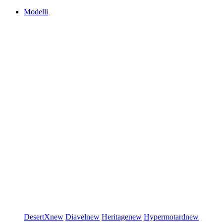
Modelli
DesertX
new
Diavel
new
Heritage
new
Hypermotard
new