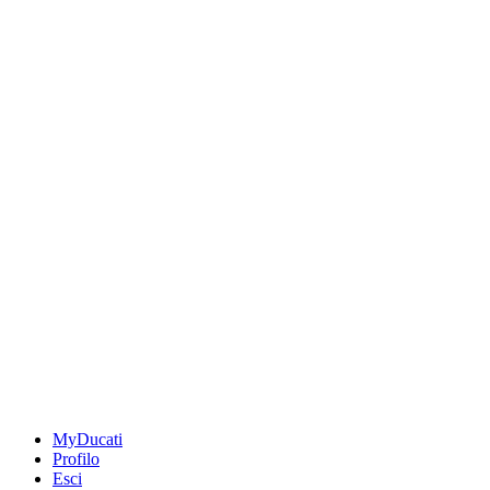
MyDucati
Profilo
Esci