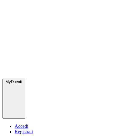
MyDucati
Accedi
Registrati