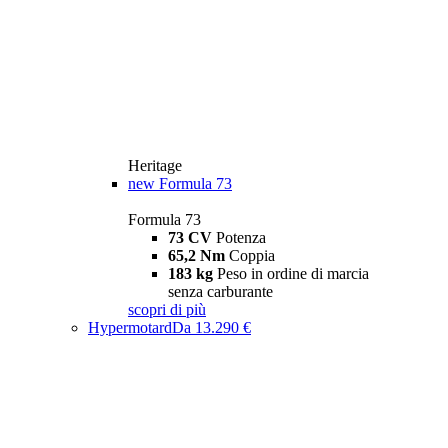
Heritage
new
Formula 73
Formula 73
73 CV
Potenza
65,2 Nm
Coppia
183 kg
Peso in ordine di marcia
senza carburante
scopri di più
Hypermotard
Da 13.290 €