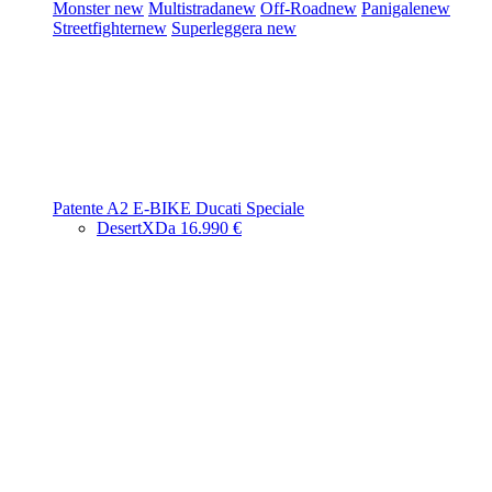
Monster
new
Multistrada
new
Off-Road
new
Panigale
new
Streetfighter
new
Superleggera
new
Patente A2
E-BIKE
Ducati Speciale
DesertX
Da 16.990 €