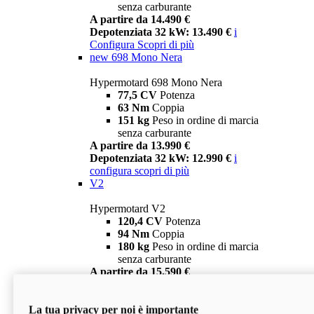
senza carburante
A partire da 14.490 €
Depotenziata 32 kW: 13.490 €
i
Configura
Scopri di più
new
698 Mono Nera
Hypermotard 698 Mono Nera
77,5 CV
Potenza
63 Nm
Coppia
151 kg
Peso in ordine di marcia
senza carburante
A partire da 13.990 €
Depotenziata 32 kW: 12.990 €
i
configura
scopri di più
V2
Hypermotard V2
120,4 CV
Potenza
94 Nm
Coppia
180 kg
Peso in ordine di marcia
senza carburante
A partire da 15.590 €
Depotenziata 35 kW: 14.590 €
i
configura
scopri di più
La tua privacy per noi è importante
V2 SP