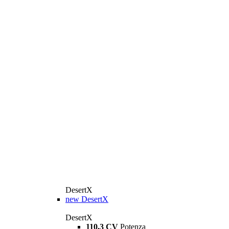
DesertX
new
DesertX
DesertX
110,3 CV
Potenza