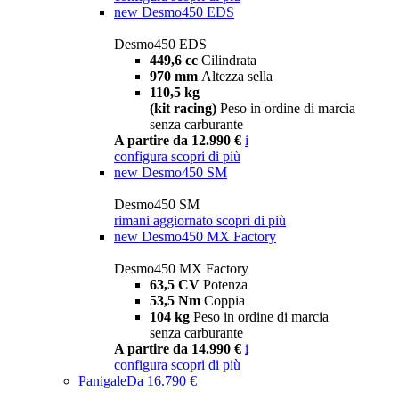
new
Desmo450 EDS
Desmo450 EDS
449,6 cc
Cilindrata
970 mm
Altezza sella
110,5 kg
(kit racing)
Peso in ordine di marcia
senza carburante
A partire da 12.990 €
i
configura
scopri di più
new
Desmo450 SM
Desmo450 SM
rimani aggiornato
scopri di più
new
Desmo450 MX Factory
Desmo450 MX Factory
63,5 CV
Potenza
53,5 Nm
Coppia
104 kg
Peso in ordine di marcia
senza carburante
A partire da 14.990 €
i
configura
scopri di più
Panigale
Da 16.790 €