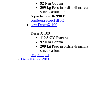
92 Nm
Coppia
209 kg
Peso in ordine di marcia
senza carburante
A partire da 16.990 €
i
configura
scopri di più
new
DesertX 100
DesertX 100
110,3 CV
Potenza
92 Nm
Coppia
209 kg
Peso in ordine di marcia
senza carburante
scopri di più
Diavel
Da 27.290 €