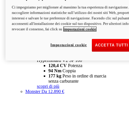
Ci impegniamo per migliorare al massimo la tua esperienza di navigazione.
Hypermotard V2 SP
raccogliere informazioni statistiche sull’utilizzo dei nostri siti Web, proporti
120,4 CV
Potenza
interessi e salvare le tue preferenze di navigazione. Facendo clic sul pulsant
94 Nm
Coppia
acconsenti all'installazione dei cookie sul tuo dispositivo. Per ulteriori in
177 kg
Peso in ordine di marcia
revocare il consenso, fai click su
impostazioni cookie
senza carburante
A partire da 19.890 €
Depotenziata 35 kW: 18.890 €
i
configura
scopri di più
Impostazioni cookie
ACCETTA TUTTI
new
V2 SP 100
Hypermotard V2 SP 100
120,4 CV
Potenza
94 Nm
Coppia
177 kg
Peso in ordine di marcia
senza carburante
scopri di più
Monster
Da 12.890 €