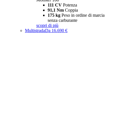
111 CV
Potenza
91,1 Nm
Coppia
175 kg
Peso in ordine di marcia
senza carburante
scopri di più
Multistrada
Da 16.690 €