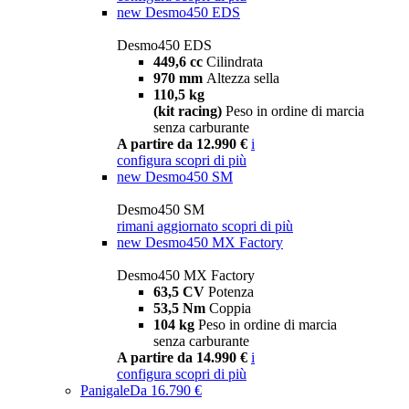
new
Desmo450 EDS
Desmo450 EDS
449,6 cc
Cilindrata
970 mm
Altezza sella
110,5 kg
(kit racing)
Peso in ordine di marcia
senza carburante
A partire da 12.990 €
i
configura
scopri di più
new
Desmo450 SM
Desmo450 SM
rimani aggiornato
scopri di più
new
Desmo450 MX Factory
Desmo450 MX Factory
63,5 CV
Potenza
53,5 Nm
Coppia
104 kg
Peso in ordine di marcia
senza carburante
A partire da 14.990 €
i
configura
scopri di più
Panigale
Da 16.790 €