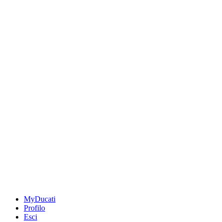
MyDucati
Profilo
Esci