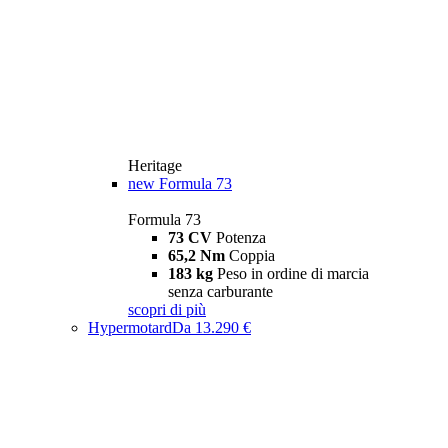
Heritage
new
Formula 73
Formula 73
73 CV
Potenza
65,2 Nm
Coppia
183 kg
Peso in ordine di marcia
senza carburante
scopri di più
Hypermotard
Da 13.290 €