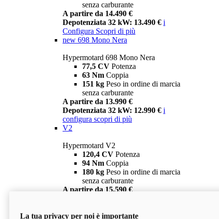
senza carburante
A partire da 14.490 €
Depotenziata 32 kW: 13.490 €
i
Configura
Scopri di più
new
698 Mono Nera
Hypermotard 698 Mono Nera
77,5 CV
Potenza
63 Nm
Coppia
151 kg
Peso in ordine di marcia
senza carburante
A partire da 13.990 €
Depotenziata 32 kW: 12.990 €
i
configura
scopri di più
V2
Hypermotard V2
120,4 CV
Potenza
94 Nm
Coppia
180 kg
Peso in ordine di marcia
senza carburante
A partire da 15.590 €
Depotenziata 35 kW: 14.590 €
i
configura
scopri di più
La tua privacy per noi è importante
V2 SP