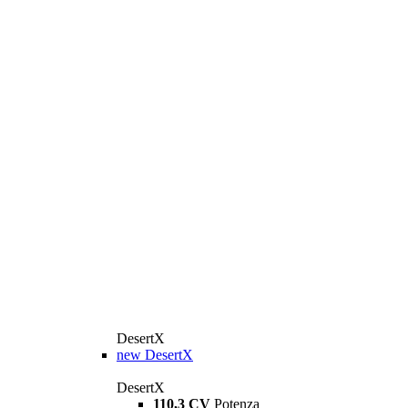
DesertX
new
DesertX
DesertX
110,3 CV
Potenza