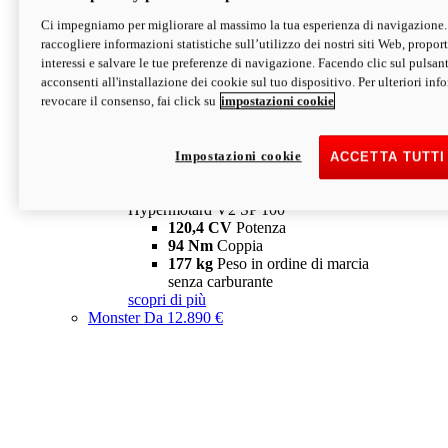
Ci impegniamo per migliorare al massimo la tua esperienza di navigazione.
Hypermotard V2 SP
raccogliere informazioni statistiche sull’utilizzo dei nostri siti Web, proporti
120,4 CV
Potenza
interessi e salvare le tue preferenze di navigazione. Facendo clic sul pulsant
94 Nm
Coppia
acconsenti all'installazione dei cookie sul tuo dispositivo. Per ulteriori in
177 kg
Peso in ordine di marcia
revocare il consenso, fai click su
impostazioni cookie
senza carburante
A partire da 19.890 €
Depotenziata 35 kW: 18.890 €
i
configura
scopri di più
Impostazioni cookie
ACCETTA TUTTI
new
V2 SP 100
Hypermotard V2 SP 100
120,4 CV
Potenza
94 Nm
Coppia
177 kg
Peso in ordine di marcia
senza carburante
scopri di più
Monster
Da 12.890 €