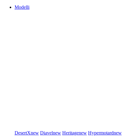
Modelli
DesertX
new
Diavel
new
Heritage
new
Hypermotard
new