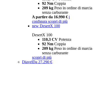
92 Nm
Coppia
209 kg
Peso in ordine di marcia
senza carburante
A partire da 16.990 €
i
configura
scopri di più
new
DesertX 100
DesertX 100
110,3 CV
Potenza
92 Nm
Coppia
209 kg
Peso in ordine di marcia
senza carburante
scopri di più
Diavel
Da 27.290 €