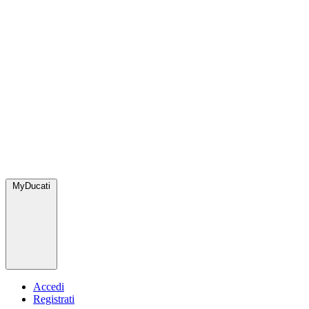
MyDucati
Accedi
Registrati