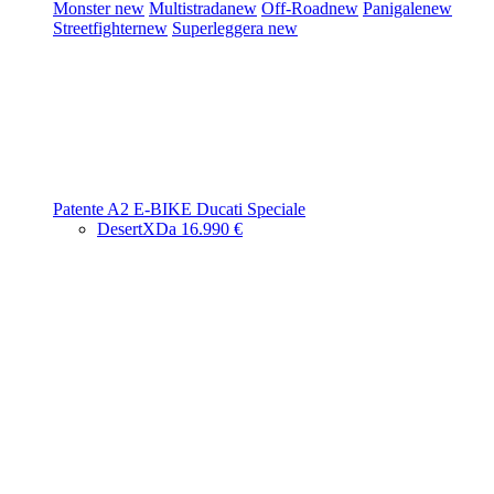
Monster
new
Multistrada
new
Off-Road
new
Panigale
new
Streetfighter
new
Superleggera
new
Patente A2
E-BIKE
Ducati Speciale
DesertX
Da 16.990 €