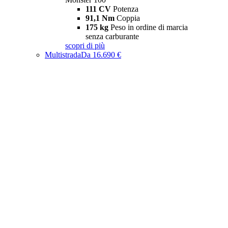
111 CV
Potenza
91,1 Nm
Coppia
175 kg
Peso in ordine di marcia
senza carburante
scopri di più
Multistrada
Da 16.690 €