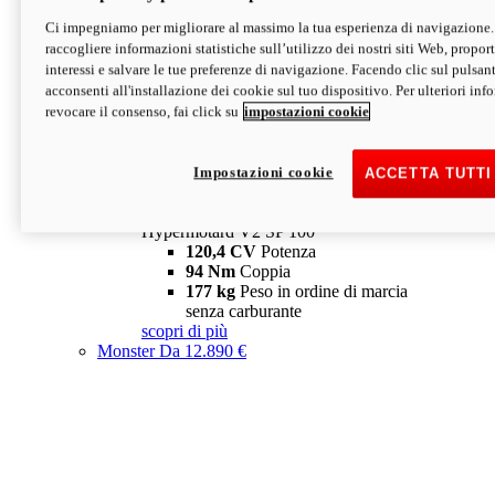
Ci impegniamo per migliorare al massimo la tua esperienza di navigazione.
Hypermotard V2 SP
raccogliere informazioni statistiche sull’utilizzo dei nostri siti Web, proporti
120,4 CV
Potenza
interessi e salvare le tue preferenze di navigazione. Facendo clic sul pulsant
94 Nm
Coppia
acconsenti all'installazione dei cookie sul tuo dispositivo. Per ulteriori in
177 kg
Peso in ordine di marcia
revocare il consenso, fai click su
impostazioni cookie
senza carburante
A partire da 19.890 €
Depotenziata 35 kW: 18.890 €
i
configura
scopri di più
Impostazioni cookie
ACCETTA TUTTI
new
V2 SP 100
Hypermotard V2 SP 100
120,4 CV
Potenza
94 Nm
Coppia
177 kg
Peso in ordine di marcia
senza carburante
scopri di più
Monster
Da 12.890 €