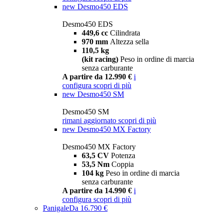
new
Desmo450 EDS
Desmo450 EDS
449,6 cc
Cilindrata
970 mm
Altezza sella
110,5 kg
(kit racing)
Peso in ordine di marcia
senza carburante
A partire da 12.990 €
i
configura
scopri di più
new
Desmo450 SM
Desmo450 SM
rimani aggiornato
scopri di più
new
Desmo450 MX Factory
Desmo450 MX Factory
63,5 CV
Potenza
53,5 Nm
Coppia
104 kg
Peso in ordine di marcia
senza carburante
A partire da 14.990 €
i
configura
scopri di più
Panigale
Da 16.790 €