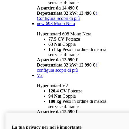
senza carburante
A partire da 14.490 €
Depotenziata 32 kW: 13.490 €
i
Configura
Scopri di più
new
698 Mono Nera
Hypermotard 698 Mono Nera
77,5 CV
Potenza
63 Nm
Coppia
151 kg
Peso in ordine di marcia
senza carburante
A partire da 13.990 €
Depotenziata 32 kW: 12.990 €
i
configura
scopri di più
V2
Hypermotard V2
120,4 CV
Potenza
94 Nm
Coppia
180 kg
Peso in ordine di marcia
senza carburante
A partire da 15.590 €
Depotenziata 35 kW: 14.590 €
i
configura
scopri di più
La tua privacy per noi è importante
V2 SP