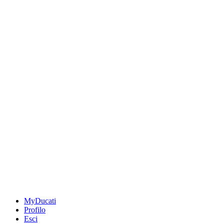
MyDucati
Profilo
Esci