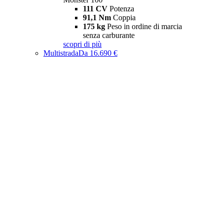
111 CV
Potenza
91,1 Nm
Coppia
175 kg
Peso in ordine di marcia
senza carburante
scopri di più
Multistrada
Da 16.690 €