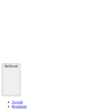
MyDucati
Accedi
Registrati