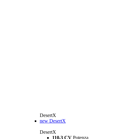
DesertX
new
DesertX
DesertX
110,3 CV
Potenza