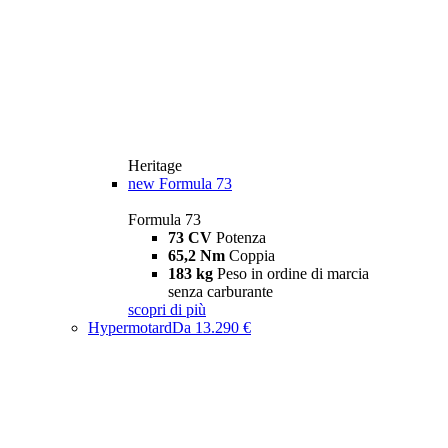
Heritage
new
Formula 73
Formula 73
73 CV
Potenza
65,2 Nm
Coppia
183 kg
Peso in ordine di marcia
senza carburante
scopri di più
Hypermotard
Da 13.290 €