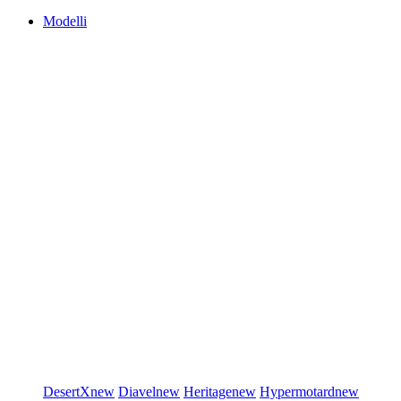
Modelli
DesertX
new
Diavel
new
Heritage
new
Hypermotard
new