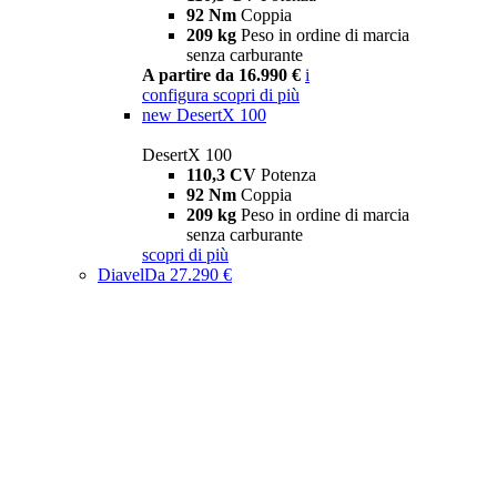
92 Nm
Coppia
209 kg
Peso in ordine di marcia
senza carburante
A partire da 16.990 €
i
configura
scopri di più
new
DesertX 100
DesertX 100
110,3 CV
Potenza
92 Nm
Coppia
209 kg
Peso in ordine di marcia
senza carburante
scopri di più
Diavel
Da 27.290 €