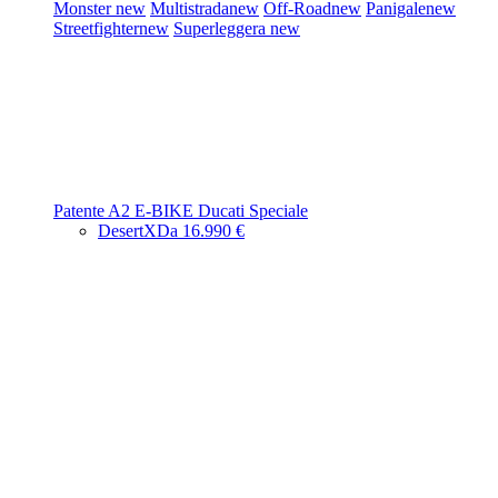
Monster
new
Multistrada
new
Off-Road
new
Panigale
new
Streetfighter
new
Superleggera
new
Patente A2
E-BIKE
Ducati Speciale
DesertX
Da 16.990 €