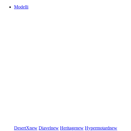
Modelli
DesertX
new
Diavel
new
Heritage
new
Hypermotard
new