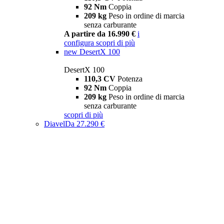
92 Nm
Coppia
209 kg
Peso in ordine di marcia
senza carburante
A partire da 16.990 €
i
configura
scopri di più
new
DesertX 100
DesertX 100
110,3 CV
Potenza
92 Nm
Coppia
209 kg
Peso in ordine di marcia
senza carburante
scopri di più
Diavel
Da 27.290 €