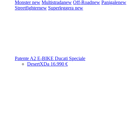
Monster
new
Multistrada
new
Off-Road
new
Panigale
new
Streetfighter
new
Superleggera
new
Patente A2
E-BIKE
Ducati Speciale
DesertX
Da 16.990 €