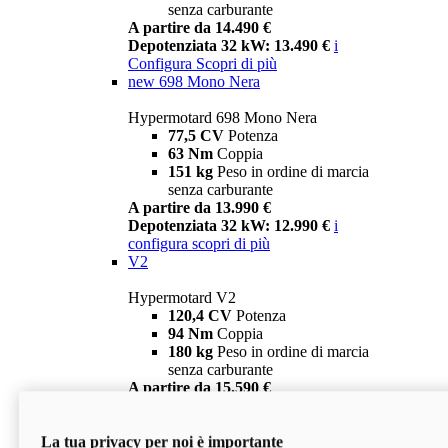
senza carburante
A partire da 14.490 €
Depotenziata 32 kW: 13.490 €
i
Configura
Scopri di più
new
698 Mono Nera
Hypermotard 698 Mono Nera
77,5 CV
Potenza
63 Nm
Coppia
151 kg
Peso in ordine di marcia
senza carburante
A partire da 13.990 €
Depotenziata 32 kW: 12.990 €
i
configura
scopri di più
V2
Hypermotard V2
120,4 CV
Potenza
94 Nm
Coppia
180 kg
Peso in ordine di marcia
senza carburante
A partire da 15.590 €
Depotenziata 35 kW: 14.590 €
i
configura
scopri di più
La tua privacy per noi è importante
V2 SP