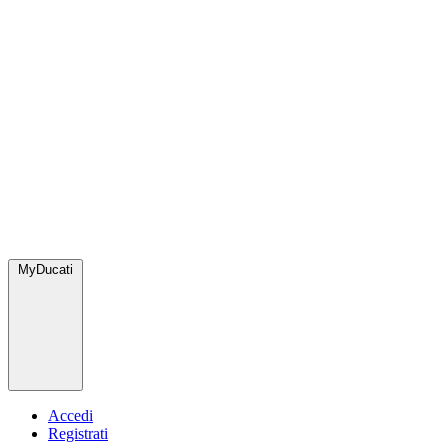
MyDucati
Accedi
Registrati