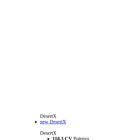
DesertX
new
DesertX
DesertX
110,3 CV
Potenza