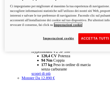
Ci impegniamo per migliorare al massimo la tua esperienza di navigazione.
Hypermotard V2 SP
raccogliere informazioni statistiche sull’utilizzo dei nostri siti Web, proporti
120,4 CV
Potenza
interessi e salvare le tue preferenze di navigazione. Facendo clic sul pulsant
94 Nm
Coppia
acconsenti all'installazione dei cookie sul tuo dispositivo. Per ulteriori in
177 kg
Peso in ordine di marcia
revocare il consenso, fai click su
impostazioni cookie
senza carburante
A partire da 19.890 €
Depotenziata 35 kW: 18.890 €
i
configura
scopri di più
Impostazioni cookie
ACCETTA TUTTI
new
V2 SP 100
Hypermotard V2 SP 100
120,4 CV
Potenza
94 Nm
Coppia
177 kg
Peso in ordine di marcia
senza carburante
scopri di più
Monster
Da 12.890 €