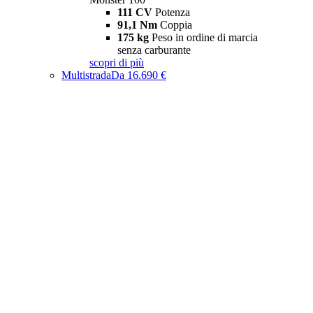
111 CV
Potenza
91,1 Nm
Coppia
175 kg
Peso in ordine di marcia
senza carburante
scopri di più
Multistrada
Da 16.690 €