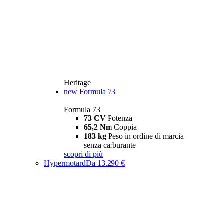
Heritage
new
Formula 73
Formula 73
73 CV
Potenza
65,2 Nm
Coppia
183 kg
Peso in ordine di marcia
senza carburante
scopri di più
Hypermotard
Da 13.290 €