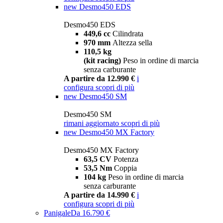
new
Desmo450 EDS
Desmo450 EDS
449,6 cc
Cilindrata
970 mm
Altezza sella
110,5 kg
(kit racing)
Peso in ordine di marcia
senza carburante
A partire da 12.990 €
i
configura
scopri di più
new
Desmo450 SM
Desmo450 SM
rimani aggiornato
scopri di più
new
Desmo450 MX Factory
Desmo450 MX Factory
63,5 CV
Potenza
53,5 Nm
Coppia
104 kg
Peso in ordine di marcia
senza carburante
A partire da 14.990 €
i
configura
scopri di più
Panigale
Da 16.790 €