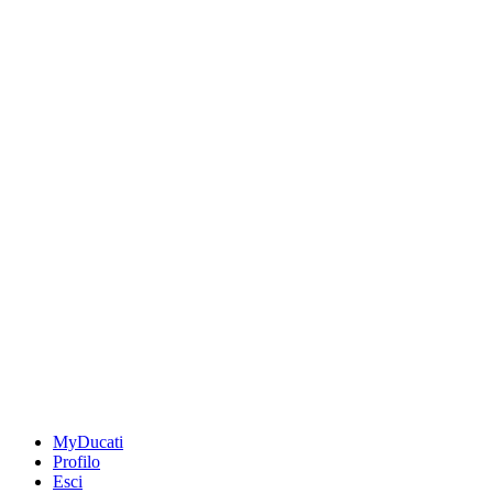
MyDucati
Profilo
Esci