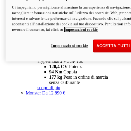
Ci impegniamo per migliorare al massimo la tua esperienza di navigazione.
Hypermotard V2 SP
raccogliere informazioni statistiche sull’utilizzo dei nostri siti Web, proporti
120,4 CV
Potenza
interessi e salvare le tue preferenze di navigazione. Facendo clic sul pulsant
94 Nm
Coppia
acconsenti all'installazione dei cookie sul tuo dispositivo. Per ulteriori in
177 kg
Peso in ordine di marcia
revocare il consenso, fai click su
impostazioni cookie
senza carburante
A partire da 19.890 €
Depotenziata 35 kW: 18.890 €
i
configura
scopri di più
Impostazioni cookie
ACCETTA TUTTI
new
V2 SP 100
Hypermotard V2 SP 100
120,4 CV
Potenza
94 Nm
Coppia
177 kg
Peso in ordine di marcia
senza carburante
scopri di più
Monster
Da 12.890 €