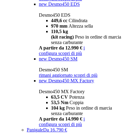
new
Desmo450 EDS
Desmo450 EDS
449,6 cc
Cilindrata
970 mm
Altezza sella
110,5 kg
(kit racing)
Peso in ordine di marcia
senza carburante
A partire da 12.990 €
i
configura
scopri di più
new
Desmo450 SM
Desmo450 SM
rimani aggiornato
scopri di più
new
Desmo450 MX Factory
Desmo450 MX Factory
63,5 CV
Potenza
53,5 Nm
Coppia
104 kg
Peso in ordine di marcia
senza carburante
A partire da 14.990 €
i
configura
scopri di più
Panigale
Da 16.790 €