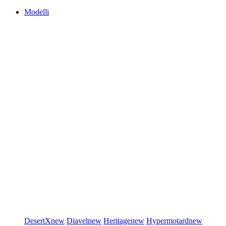
Modelli
DesertX
new
Diavel
new
Heritage
new
Hypermotard
new