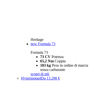
Heritage
new
Formula 73
Formula 73
73 CV
Potenza
65,2 Nm
Coppia
183 kg
Peso in ordine di marcia
senza carburante
scopri di più
Hypermotard
Da 13.290 €