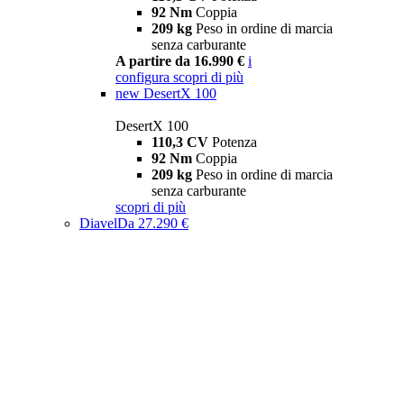
92 Nm
Coppia
209 kg
Peso in ordine di marcia
senza carburante
A partire da 16.990 €
i
configura
scopri di più
new
DesertX 100
DesertX 100
110,3 CV
Potenza
92 Nm
Coppia
209 kg
Peso in ordine di marcia
senza carburante
scopri di più
Diavel
Da 27.290 €