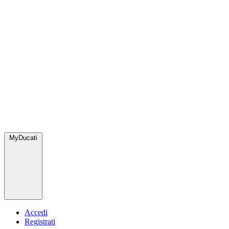
MyDucati
Accedi
Registrati