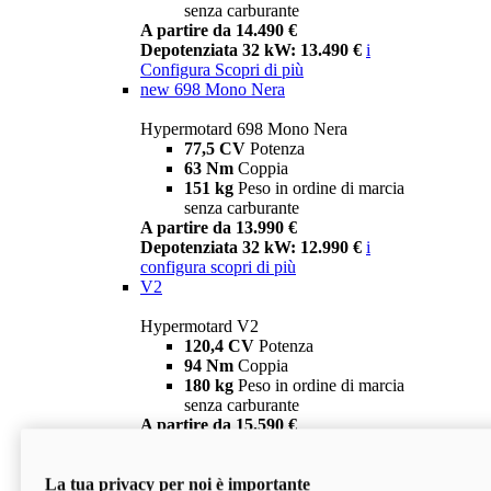
senza carburante
A partire da 14.490 €
Depotenziata 32 kW: 13.490 €
i
Configura
Scopri di più
new
698 Mono Nera
Hypermotard 698 Mono Nera
77,5 CV
Potenza
63 Nm
Coppia
151 kg
Peso in ordine di marcia
senza carburante
A partire da 13.990 €
Depotenziata 32 kW: 12.990 €
i
configura
scopri di più
V2
Hypermotard V2
120,4 CV
Potenza
94 Nm
Coppia
180 kg
Peso in ordine di marcia
senza carburante
A partire da 15.590 €
Depotenziata 35 kW: 14.590 €
i
configura
scopri di più
La tua privacy per noi è importante
V2 SP