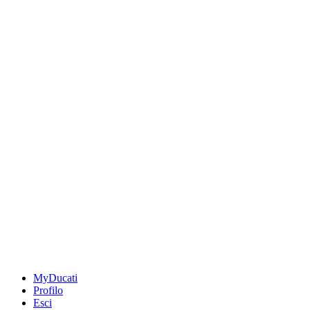
MyDucati
Profilo
Esci