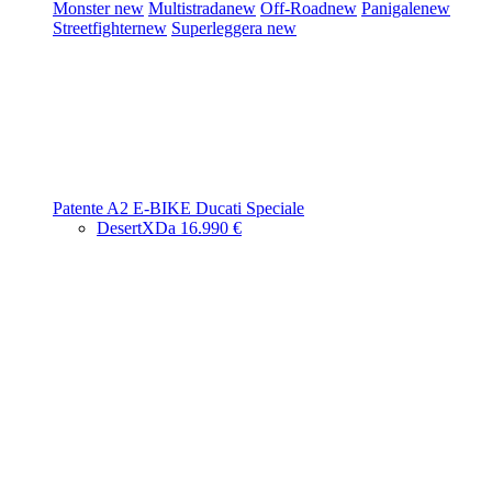
Monster
new
Multistrada
new
Off-Road
new
Panigale
new
Streetfighter
new
Superleggera
new
Patente A2
E-BIKE
Ducati Speciale
DesertX
Da 16.990 €