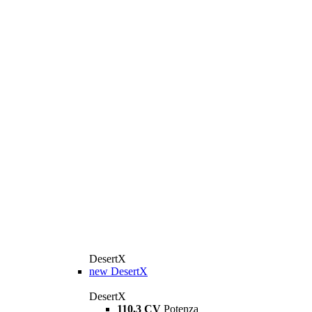
DesertX
new
DesertX
DesertX
110,3 CV
Potenza