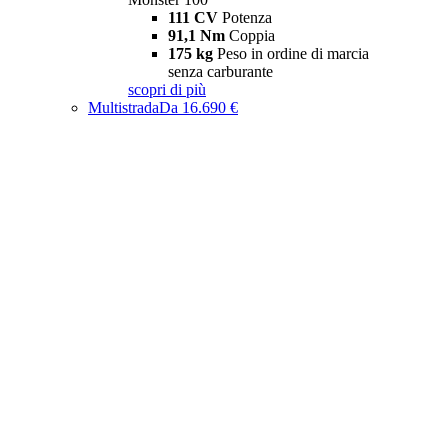
111 CV
Potenza
91,1 Nm
Coppia
175 kg
Peso in ordine di marcia
senza carburante
scopri di più
Multistrada
Da 16.690 €